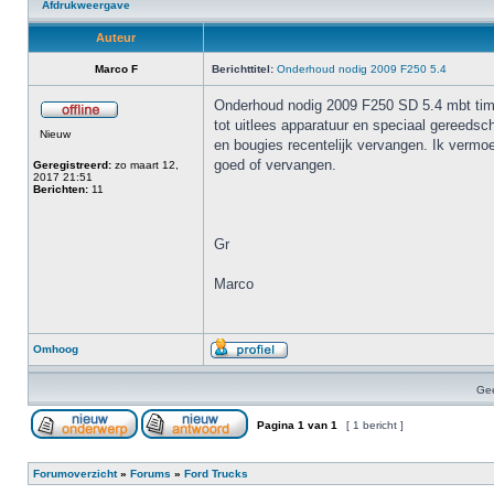
Afdrukweergave
Auteur
Marco F
Berichttitel:
Onderhoud nodig 2009 F250 5.4
Onderhoud nodig 2009 F250 SD 5.4 mbt timin
tot uitlees apparatuur en speciaal gereedscha
Nieuw
en bougies recentelijk vervangen. Ik vermoed 
goed of vervangen.
Geregistreerd:
zo maart 12,
2017 21:51
Berichten:
11
Gr
Marco
Omhoog
Gee
Pagina
1
van
1
[ 1 bericht ]
Forumoverzicht
»
Forums
»
Ford Trucks