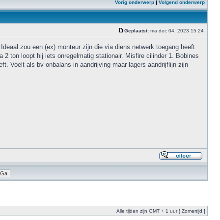
Vorig onderwerp
|
Volgend onderwerp
Geplaatst:
ma dec 04, 2023 15:24
Ideaal zou een (ex) monteur zijn die via diens netwerk toegang heeft
2 ton loopt hij iets onregelmatig stationair. Misfire cilinder 1. Bobines
t. Voelt als bv onbalans in aandrijving maar lagers aandrijflijn zijn
Alle tijden zijn GMT + 1 uur [ Zomertijd ]