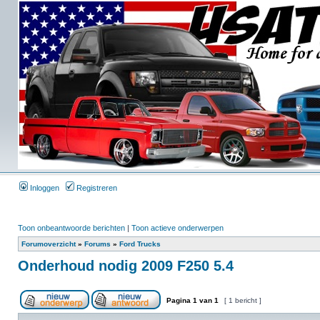
Inloggen
Registreren
Toon onbeantwoorde berichten
|
Toon actieve onderwerpen
Forumoverzicht
»
Forums
»
Ford Trucks
Onderhoud nodig 2009 F250 5.4
Pagina
1
van
1
[ 1 bericht ]