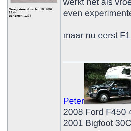
werkt net als vro
Geregistreerd:
wo feb 18, 2009
even experimente
14:44
Berichten:
1274
maar nu eerst F1
_____________
Peter
2008 Ford F450 
2001 Bigfoot 30