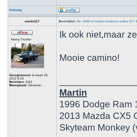
Omhoog
martin117
Berichttitel:
Re: 1968 el Camino butternut yellow 327 
Ik ook niet,maar zel
Heavy Trucker
Mooie camino!
Geregistreerd:
di maart 20,
______________
2012 9:23
Berichten:
1181
Woonplaats:
Deventer
Martin
1996 Dodge Ram 15
2013 Mazda CX5 
Skyteam Monkey (v