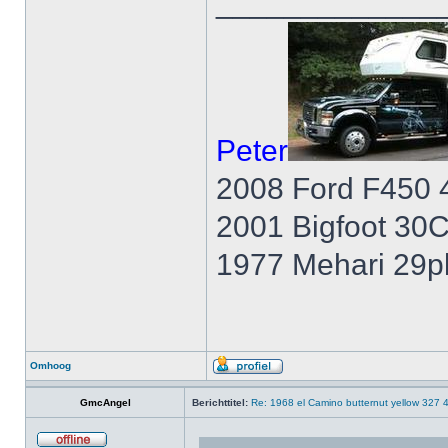
_____________
Peter
2008 Ford F450 
2001 Bigfoot 30
1977 Mehari 29p
Omhoog
GmcAngel
Berichttitel:
Re: 1968 el Camino butternut yellow 327 