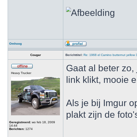
Omhoog
Cougar
Berichttitel:
Re: 1968 el Camino butternut yellow
Gaat al beter zo, 
Heavy Trucker
link klikt, mooie 
Als je bij Imgur 
plakt zijn de foto
Geregistreerd:
wo feb 18, 2009
14:44
Berichten:
1274