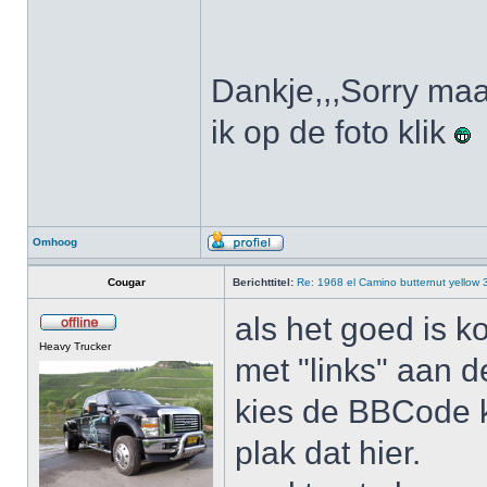
Dankje,,,Sorry maar
ik op de foto klik
Omhoog
Cougar
Berichttitel:
Re: 1968 el Camino butternut yellow
als het goed is ko
Heavy Trucker
met "links" aan d
kies de BBCode kl
plak dat hier.