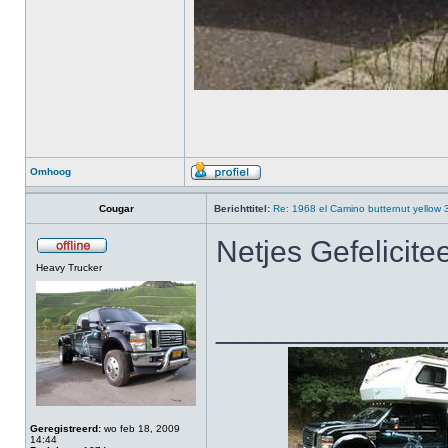
Omhoog
Cougar
Berichttitel:
Re: 1968 el Camino butternut yellow
Netjes Gefelicite
Heavy Trucker
_____________
Geregistreerd:
wo feb 18, 2009
14:44