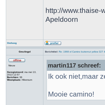
http://www.thaise-w
Apeldoorn
Omhoog
GmcAngel
Berichttitel:
Re: 1968 el Camino butternut yellow 327 
martin117 schreef:
Nieuw
Geregistreerd:
ma mei 13,
Ik ook niet,maar ze
2013 12:57
Berichten:
36
Woonplaats:
Hilversum
Mooie camino!