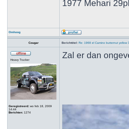
1977 Mehari 29p
Omhoog
Cougar
Berichttitel:
Re: 1968 el Camino butternut yellow
Zal er dan ongev
Heavy Trucker
Geregistreerd:
wo feb 18, 2009
14:44
Berichten:
1274