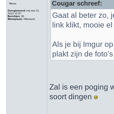
Cougar schreef:
Nieuw
Geregistreerd:
ma mei 13,
Gaat al beter zo, j
2013 12:57
Berichten:
36
Woonplaats:
Hilversum
link klikt, mooie e
Als je bij Imgur o
plakt zijn de foto'
Zal is een poging 
soort dingen