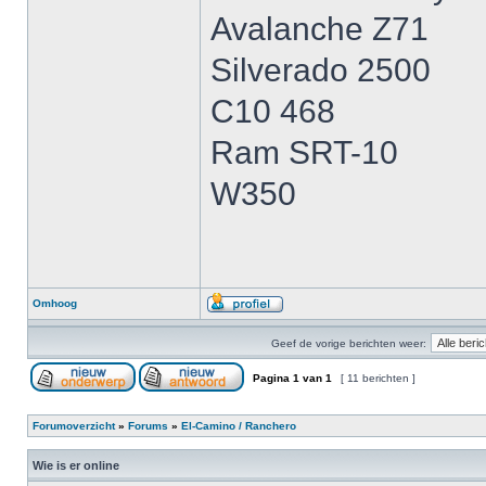
Avalanche Z71
Silverado 2500
C10 468
Ram SRT-10
W350
Omhoog
Geef de vorige berichten weer:
Pagina
1
van
1
[ 11 berichten ]
Forumoverzicht
»
Forums
»
El-Camino / Ranchero
Wie is er online