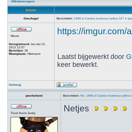
Afdrukweergave
Auteur
GmcAngel
Berichttitel:
1968 el Camino butternut yellow 327 4 sp
https://imgur.com/a
Nieuw
Geregistreerd:
ma mei 13,
2013 12:57
Berichten:
36
Woonplaats:
Hilversum
Laatst bijgewerkt door
G
keer bewerkt.
Omhoog
peerkehemi
Berichttitel:
Re: 1968 el Camino butternut yellow
Netjes
Truck forum Junky