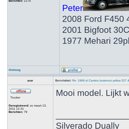
Berichten:
1274
Peter
2008 Ford F450 
2001 Bigfoot 30
1977 Mehari 29p
Omhoog
arar
Berichttitel:
Re: 1968 el Camino butternut yellow 327 
Mooi model. Lijkt 
Trucker
Geregistreerd:
zo maart 13,
2011 12:31
______________
Berichten:
79
Silverado Dually