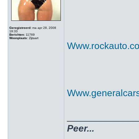
Geregistreerd:
ma apr 28, 2008
19:33
Berichten:
11769
Woonplaats:
Zijtaart
Www.rockauto.c
Www.generalcars
_____________
Peer...