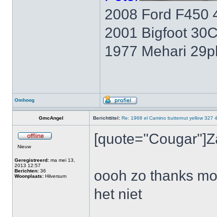
2008 Ford F450 
2001 Bigfoot 30
1977 Mehari 29p
Omhoog
GmcAngel
Berichttitel:
Re: 1968 el Camino butternut yellow 327 
[quote="Cougar"]Z
Nieuw
Geregistreerd:
ma mei 13,
2013 12:57
oooh zo thanks moo
Berichten:
36
Woonplaats:
Hilversum
het niet