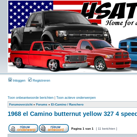
Inloggen
Registreren
Toon onbeantwoorde berichten
|
Toon actieve onderwerpen
Forumoverzicht
»
Forums
»
El-Camino / Ranchero
1968 el Camino butternut yellow 327 4 spee
Pagina
1
van
1
[ 11 berichten ]