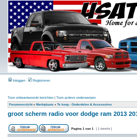
Inloggen
Registreren
Toon onbeantwoorde berichten
|
Toon actieve onderwerpen
Forumoverzicht
»
Marktplaats
»
Te koop - Onderdelen & Accessoires
groot scherm radio voor dodge ram 2013 201
Pagina
1
van
1
[ 1 bericht ]