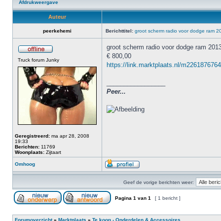
Afdrukweergave
Auteur
peerkehemi
Berichttitel:
groot scherm radio voor dodge ram 2
groot scherm radio voor dodge ram 201
€ 800,00
Truck forum Junky
https://link.marktplaats.nl/m2261876764 
_________________
Peer...
Geregistreerd:
ma apr 28, 2008
19:33
Berichten:
11769
Woonplaats:
Zijtaart
Omhoog
Geef de vorige berichten weer:
Pagina
1
van
1
[ 1 bericht ]
Forumoverzicht
»
Marktplaats
»
Te koop - Onderdelen & Accessoires