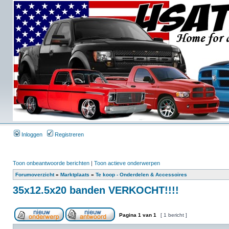
Inloggen
Registreren
Toon onbeantwoorde berichten
|
Toon actieve onderwerpen
Forumoverzicht
»
Marktplaats
»
Te koop - Onderdelen & Accessoires
35x12.5x20 banden VERKOCHT!!!!
Pagina
1
van
1
[ 1 bericht ]