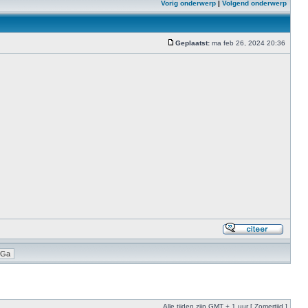
Vorig onderwerp
|
Volgend onderwerp
Geplaatst:
ma feb 26, 2024 20:36
Alle tijden zijn GMT + 1 uur [ Zomertijd ]