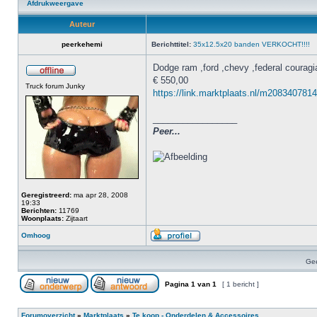
Afdrukweergave
Auteur
peerkehemi
Berichttitel:
35x12.5x20 banden VERKOCHT!!!!
Dodge ram ,ford ,chevy ,federal courag
€ 550,00
Truck forum Junky
https://link.marktplaats.nl/m2083407814 
_________________
Peer...
Geregistreerd:
ma apr 28, 2008
19:33
Berichten:
11769
Woonplaats:
Zijtaart
Omhoog
Gee
Pagina
1
van
1
[ 1 bericht ]
Forumoverzicht
»
Marktplaats
»
Te koop - Onderdelen & Accessoires