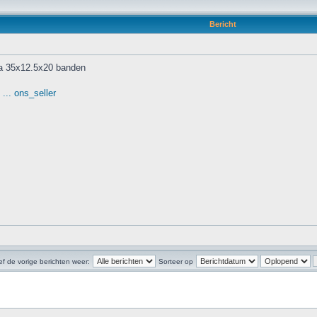
Bericht
ia 35x12.5x20 banden
... ons_seller
f de vorige berichten weer:
Sorteer op