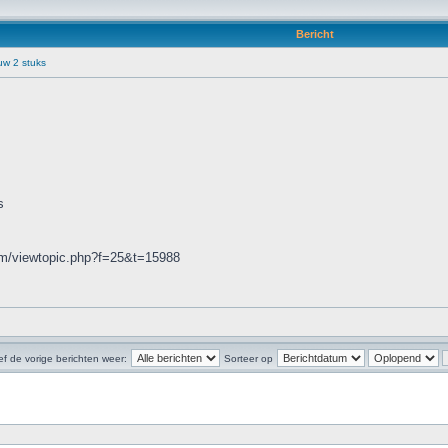
Bericht
uw 2 stuks
s
rum/viewtopic.php?f=25&t=15988
f de vorige berichten weer:
Sorteer op