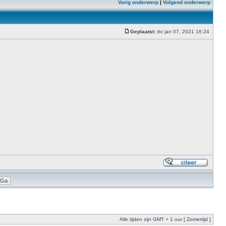
Vorig onderwerp
|
Volgend onderwerp
Geplaatst:
do jan 07, 2021 16:24
Alle tijden zijn GMT + 1 uur [ Zomertijd ]