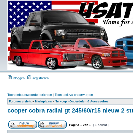
Inloggen
Registreren
Toon onbeantwoorde berichten
|
Toon actieve onderwerpen
Forumoverzicht
»
Marktplaats
»
Te koop - Onderdelen & Accessoires
cooper cobra radial gt 245/60/r15 nieuw 2 s
Pagina
1
van
1
[ 1 bericht ]