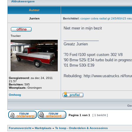
Afdrukweergave
Auteur
Jurrien
Berichttitel:
cooper cobra radial gt 245/60/r15 nie
Niet meer in mijn bezit
Trucker
_________________
Greatz Jurrien
'70 Ford f100 sport custom 302 V8
'90 Bmw 525i E34 turbo build in progres
'01 Bmw 530i E39
Rebuilding: http://www.usatrucks.nl/fo
Geregistreerd:
za dec 24, 2011
21:57
Berichten:
595
Woonplaats:
Groningen
Omhoog
Gee
Pagina
1
van
1
[ 1 bericht ]
Forumoverzicht
»
Marktplaats
»
Te koop - Onderdelen & Accessoires