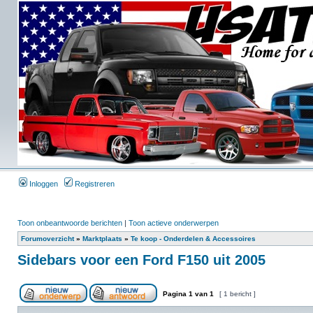
Inloggen
Registreren
Toon onbeantwoorde berichten
|
Toon actieve onderwerpen
Forumoverzicht
»
Marktplaats
»
Te koop - Onderdelen & Accessoires
Sidebars voor een Ford F150 uit 2005
Pagina
1
van
1
[ 1 bericht ]