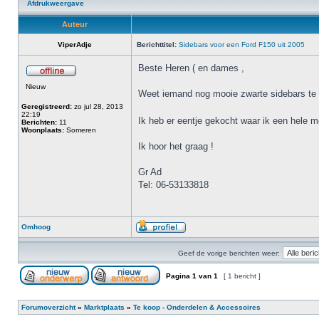
Afdrukweergave
Auteur
ViperAdje
Berichttitel:
Sidebars voor een Ford F150 uit 2005
Beste Heren ( en dames ,
Nieuw
Weet iemand nog mooie zwarte sidebars te 
Geregistreerd:
zo jul 28, 2013
22:19
Ik heb er eentje gekocht waar ik een hele
Berichten:
11
Woonplaats:
Someren
Ik hoor het graag !
Gr Ad
Tel: 06-53133818
Omhoog
Geef de vorige berichten weer:
Pagina
1
van
1
[ 1 bericht ]
Forumoverzicht
»
Marktplaats
»
Te koop - Onderdelen & Accessoires