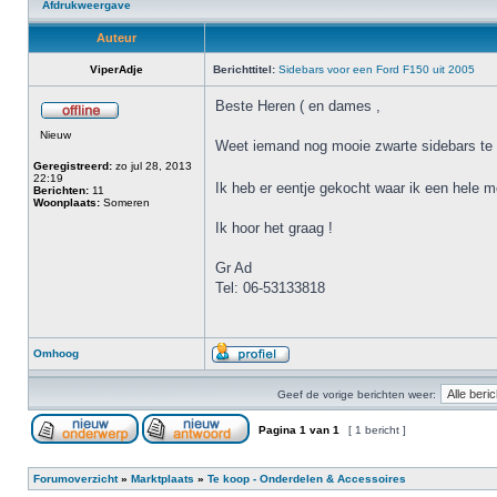
Afdrukweergave
Auteur
ViperAdje
Berichttitel:
Sidebars voor een Ford F150 uit 2005
Beste Heren ( en dames ,
Nieuw
Weet iemand nog mooie zwarte sidebars te 
Geregistreerd:
zo jul 28, 2013
22:19
Ik heb er eentje gekocht waar ik een hele
Berichten:
11
Woonplaats:
Someren
Ik hoor het graag !
Gr Ad
Tel: 06-53133818
Omhoog
Geef de vorige berichten weer:
Pagina
1
van
1
[ 1 bericht ]
Forumoverzicht
»
Marktplaats
»
Te koop - Onderdelen & Accessoires