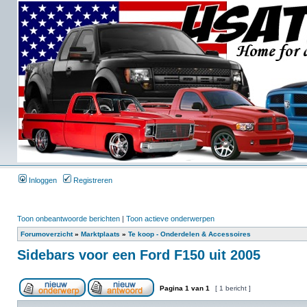
Inloggen
Registreren
Toon onbeantwoorde berichten
|
Toon actieve onderwerpen
Forumoverzicht
»
Marktplaats
»
Te koop - Onderdelen & Accessoires
Sidebars voor een Ford F150 uit 2005
Pagina
1
van
1
[ 1 bericht ]