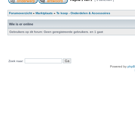
Forumoverzicht
»
Marktplaats
»
Te koop - Onderdelen & Accessoires
Wie is er online
Gebruikers op dit forum: Geen geregistreerde gebruikers. en 1 gast
Zoek naar:
Powered by
php