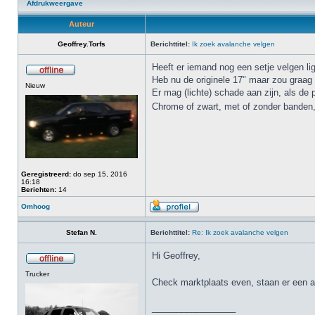
Afdrukweergave
Auteur
Geoffrey.Torfs
Berichttitel:
Ik zoek avalanche velgen
Heeft er iemand nog een setje velgen l
Heb nu de originele 17" maar zou graag
Nieuw
Er mag (lichte) schade aan zijn, als de p
Chrome of zwart, met of zonder banden
Geregistreerd:
do sep 15, 2016
16:18
Berichten:
14
Omhoog
Stefan N.
Berichttitel:
Re: Ik zoek avalanche velgen
Hi Geoffrey,
Trucker
Check marktplaats even, staan er een 
_________________