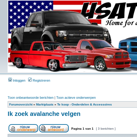
Inloggen
Registreren
Toon onbeantwoorde berichten
|
Toon actieve onderwerpen
Forumoverzicht
»
Marktplaats
»
Te koop - Onderdelen & Accessoires
Ik zoek avalanche velgen
Pagina
1
van
1
[ 3 berichten ]