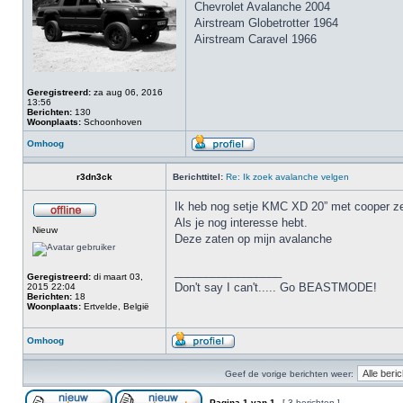
Chevrolet Avalanche 2004
Airstream Globetrotter 1964
Airstream Caravel 1966
Geregistreerd:
za aug 06, 2016
13:56
Berichten:
130
Woonplaats:
Schoonhoven
Omhoog
r3dn3ck
Berichttitel:
Re: Ik zoek avalanche velgen
Ik heb nog setje KMC XD 20” met cooper ze
Als je nog interesse hebt.
Nieuw
Deze zaten op mijn avalanche
_________________
Geregistreerd:
di maart 03,
Don't say I can't..... Go BEASTMODE!
2015 22:04
Berichten:
18
Woonplaats:
Ertvelde, België
Omhoog
Geef de vorige berichten weer:
Pagina
1
van
1
[ 3 berichten ]