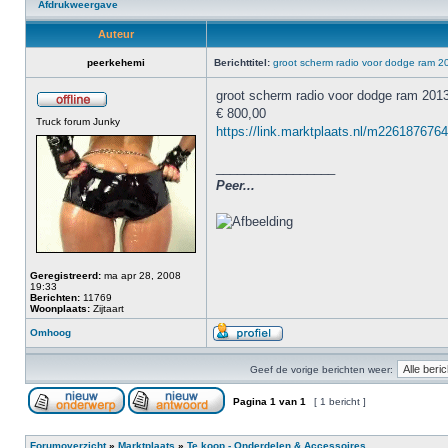
Afdrukweergave
Auteur
peerkehemi
Berichttitel:
groot scherm radio voor dodge ram 2
groot scherm radio voor dodge ram 201
€ 800,00
Truck forum Junky
https://link.marktplaats.nl/m2261876764 
_________________
Peer...
Geregistreerd:
ma apr 28, 2008
19:33
Berichten:
11769
Woonplaats:
Zijtaart
Omhoog
Geef de vorige berichten weer:
Pagina
1
van
1
[ 1 bericht ]
Forumoverzicht
»
Marktplaats
»
Te koop - Onderdelen & Accessoires