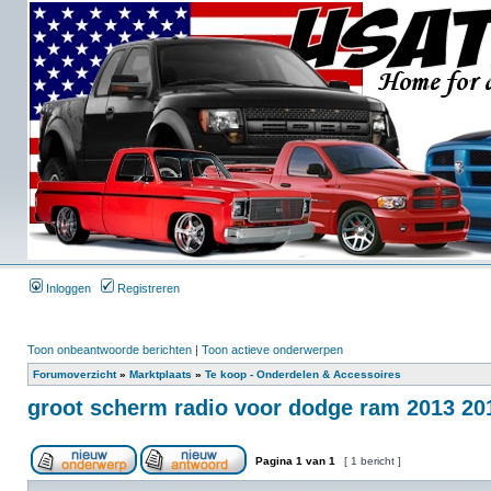
Inloggen
Registreren
Toon onbeantwoorde berichten
|
Toon actieve onderwerpen
Forumoverzicht
»
Marktplaats
»
Te koop - Onderdelen & Accessoires
groot scherm radio voor dodge ram 2013 201
Pagina
1
van
1
[ 1 bericht ]