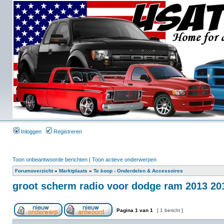
Inloggen
Registreren
Toon onbeantwoorde berichten
|
Toon actieve onderwerpen
Forumoverzicht
»
Marktplaats
»
Te koop - Onderdelen & Accessoires
groot scherm radio voor dodge ram 2013 201
Pagina
1
van
1
[ 1 bericht ]