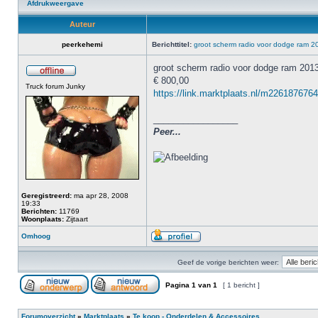
Afdrukweergave
Auteur
peerkehemi
Berichttitel:
groot scherm radio voor dodge ram 2
groot scherm radio voor dodge ram 201
€ 800,00
Truck forum Junky
https://link.marktplaats.nl/m2261876764 
_________________
Peer...
Geregistreerd:
ma apr 28, 2008
19:33
Berichten:
11769
Woonplaats:
Zijtaart
Omhoog
Geef de vorige berichten weer:
Pagina
1
van
1
[ 1 bericht ]
Forumoverzicht
»
Marktplaats
»
Te koop - Onderdelen & Accessoires