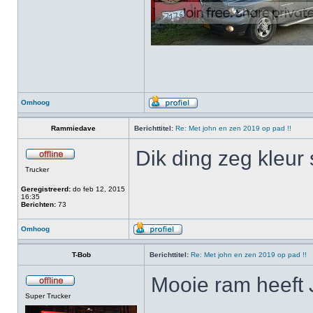
Omhoog
Rammiedave
Berichttitel:
Re: Met john en zen 2019 op pad !!
Dik ding zeg kleur
Trucker
Geregistreerd:
do feb 12, 2015
16:35
Berichten:
73
Omhoog
T-Bob
Berichttitel:
Re: Met john en zen 2019 op pad !!
Mooie ram heeft 
Super Trucker