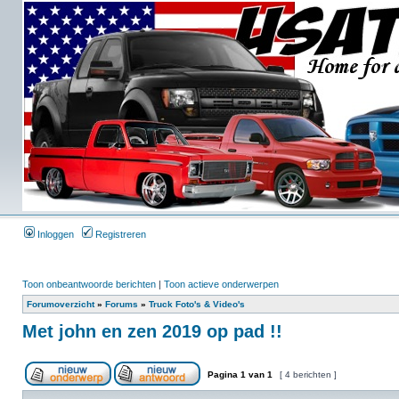
Inloggen
Registreren
Toon onbeantwoorde berichten
|
Toon actieve onderwerpen
Forumoverzicht
»
Forums
»
Truck Foto's & Video's
Met john en zen 2019 op pad !!
Pagina
1
van
1
[ 4 berichten ]