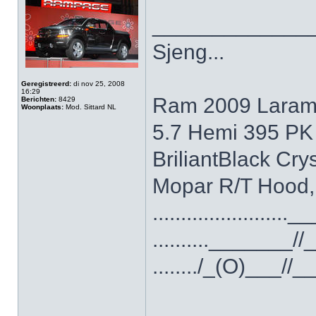
_____________
Sjeng...
Geregistreerd:
di nov 25, 2008
16:29
Ram 2009 Laram
Berichten:
8429
Woonplaats:
Mod. Sittard NL
5.7 Hemi 395 PK
BriliantBlack Cry
Mopar R/T Hood,
.......................
.........._______/
......../_(O)___//