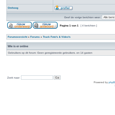
Omhoog
Geef de vorige berichten weer:
Pagina
1
van
1
[ 4 berichten ]
Forumoverzicht
»
Forums
»
Truck Foto's & Video's
Wie is er online
Gebruikers op dit forum: Geen geregistreerde gebruikers. en 14 gasten
Zoek naar:
Powered by
php