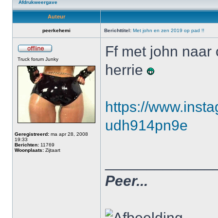
Afdrukweergave
Auteur
peerkehemi
Berichttitel:
Met john en zen 2019 op pad !!
Ff met john naar
Truck forum Junky
herrie
https://www.inst
udh914pn9e
Geregistreerd:
ma apr 28, 2008
19:33
Berichten:
11769
Woonplaats:
Zijtaart
_____________
Peer...