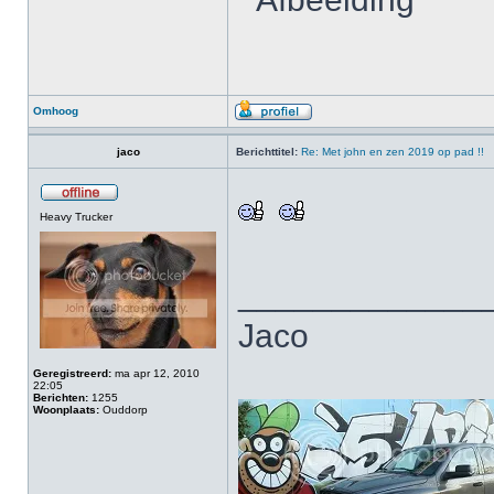
Omhoog
jaco
Berichttitel:
Re: Met john en zen 2019 op pad !!
Heavy Trucker
_____________
Jaco
Geregistreerd:
ma apr 12, 2010
22:05
Berichten:
1255
Woonplaats:
Ouddorp