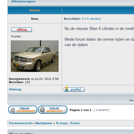
Afdrukweergave
Auteur
forza
Berichttitel:
3.0 6 cilinders
Nu de nieuwe 3liter 6 cilinder in de rondt
Trucker
Mede forum leden die ermee rijden en d
van de rijders
Geregistreerd:
zo jul 24, 2011 0:58
Berichten:
132
Omhoog
Gee
Pagina
1
van
1
[ 1 bericht ]
Forumoverzicht
»
Marktplaats
»
Te koop - Trucks