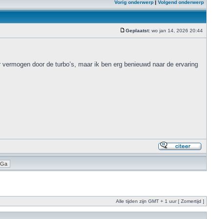
Vorig onderwerp
|
Volgend onderwerp
Geplaatst:
wo jan 14, 2026 20:44
 vermogen door de turbo’s, maar ik ben erg benieuwd naar de ervaring
Alle tijden zijn GMT + 1 uur [ Zomertijd ]