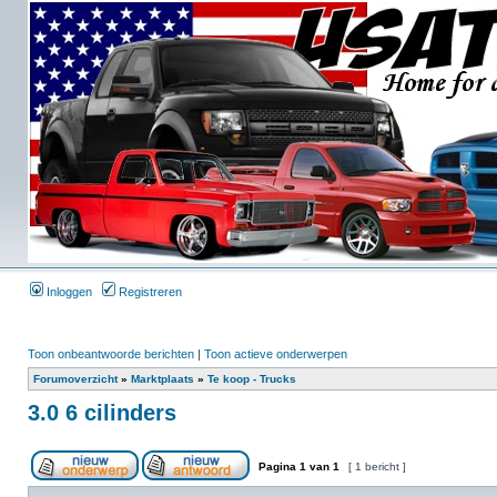
Inloggen
Registreren
Toon onbeantwoorde berichten
|
Toon actieve onderwerpen
Forumoverzicht
»
Marktplaats
»
Te koop - Trucks
3.0 6 cilinders
Pagina
1
van
1
[ 1 bericht ]