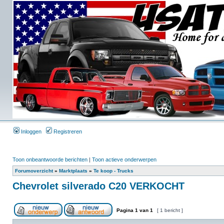
Inloggen
Registreren
Toon onbeantwoorde berichten
|
Toon actieve onderwerpen
Forumoverzicht
»
Marktplaats
»
Te koop - Trucks
Chevrolet silverado C20 VERKOCHT
Pagina
1
van
1
[ 1 bericht ]