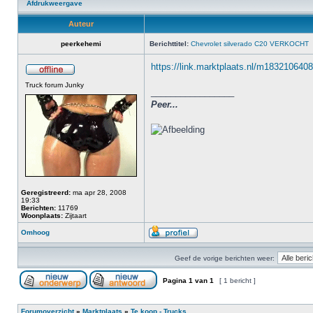
Afdrukweergave
Auteur
peerkehemi
Berichttitel:
Chevrolet silverado C20 VERKOCHT
https://link.marktplaats.nl/m1832106408 
Truck forum Junky
_________________
Peer...
Geregistreerd:
ma apr 28, 2008
19:33
Berichten:
11769
Woonplaats:
Zijtaart
Omhoog
Geef de vorige berichten weer:
Pagina
1
van
1
[ 1 bericht ]
Forumoverzicht
»
Marktplaats
»
Te koop - Trucks