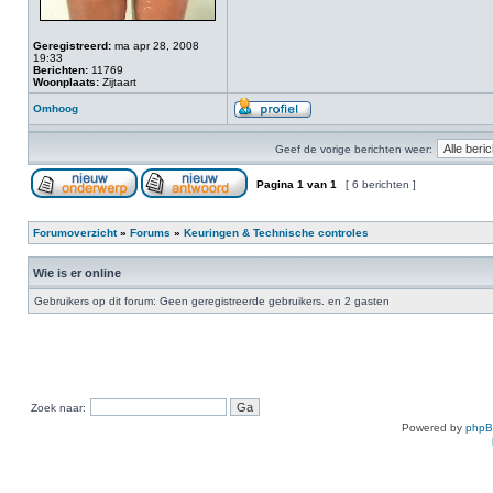
Geregistreerd:
ma apr 28, 2008
19:33
Berichten:
11769
Woonplaats:
Zijtaart
Omhoog
Geef de vorige berichten weer:
Pagina
1
van
1
[ 6 berichten ]
Forumoverzicht
»
Forums
»
Keuringen & Technische controles
Wie is er online
Gebruikers op dit forum: Geen geregistreerde gebruikers. en 2 gasten
Zoek naar:
Powered by
php