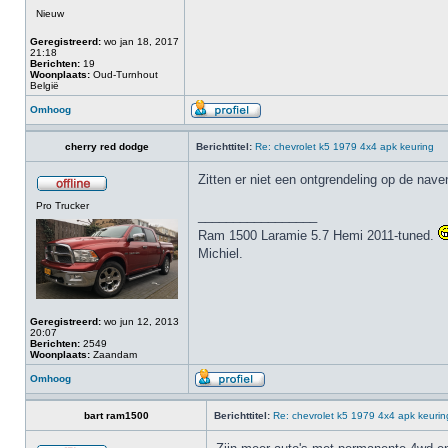
Nieuw
Geregistreerd:
wo jan 18, 2017
21:18
Berichten:
19
Woonplaats:
Oud-Turnhout
België
Omhoog
cherry red dodge
Berichttitel:
Re: chevrolet k5 1979 4x4 apk keuring
Zitten er niet een ontgrendeling op de nave
Pro Trucker
_________________
Ram 1500 Laramie 5.7 Hemi 2011-tuned.
Michiel.
Geregistreerd:
wo jun 12, 2013
20:07
Berichten:
2549
Woonplaats:
Zaandam
Omhoog
bart ram1500
Berichttitel:
Re: chevrolet k5 1979 4x4 apk keurin