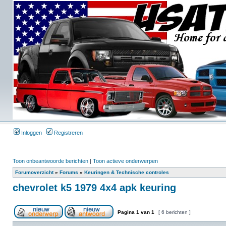
Inloggen
Registreren
Toon onbeantwoorde berichten
|
Toon actieve onderwerpen
Forumoverzicht
»
Forums
»
Keuringen & Technische controles
chevrolet k5 1979 4x4 apk keuring
Pagina
1
van
1
[ 6 berichten ]