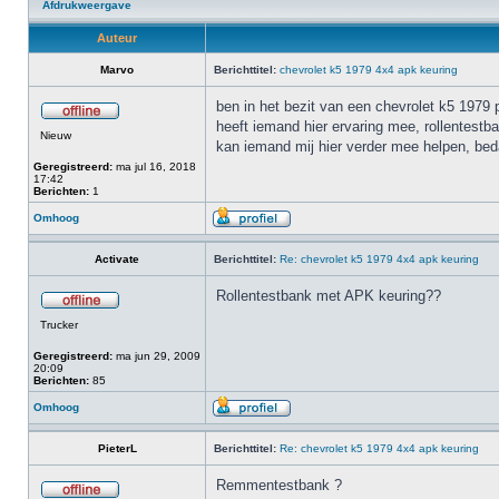
Afdrukweergave
Auteur
Marvo
Berichttitel:
chevrolet k5 1979 4x4 apk keuring
ben in het bezit van een chevrolet k5 1979
heeft iemand hier ervaring mee, rollentestb
Nieuw
kan iemand mij hier verder mee helpen, bed
Geregistreerd:
ma jul 16, 2018
17:42
Berichten:
1
Omhoog
Activate
Berichttitel:
Re: chevrolet k5 1979 4x4 apk keuring
Rollentestbank met APK keuring??
Trucker
Geregistreerd:
ma jun 29, 2009
20:09
Berichten:
85
Omhoog
PieterL
Berichttitel:
Re: chevrolet k5 1979 4x4 apk keuring
Remmentestbank ?