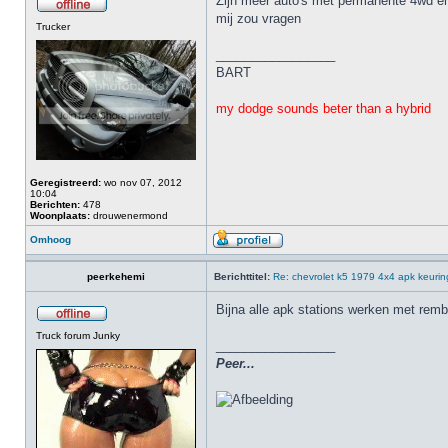
Zijn meer auto's met permanente 4wd en d
mij zou vragen
Trucker
_________________
BART
my dodge sounds beter than a hybrid
Geregistreerd:
wo nov 07, 2012
10:04
Berichten:
478
Woonplaats:
drouwenermond
Omhoog
peerkehemi
Berichttitel:
Re: chevrolet k5 1979 4x4 apk keurin
Bijna alle apk stations werken met remb
Truck forum Junky
_________________
Peer...