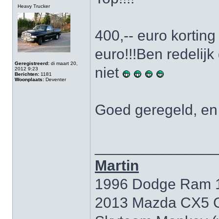
Heavy Trucker
400,-- euro kortin
euro!!!Ben redelij
Geregistreerd:
di maart 20,
niet
2012 9:23
Berichten:
1181
Woonplaats:
Deventer
Goed geregeld, en 
______________
Martin
1996 Dodge Ram 15
2013 Mazda CX5 