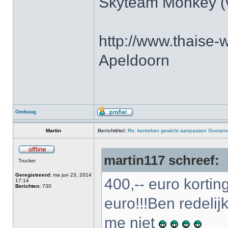
Skyteam Monkey (v
http://www.thaise-w
Apeldoorn
Omhoog
Martin
Berichttitel:
Re: kenteken gewicht aanpassen Goosenec
martin117 schreef:
Trucker
Geregistreerd:
ma jun 23, 2014
400,-- euro korti
17:14
Berichten:
730
euro!!!Ben redelij
me niet