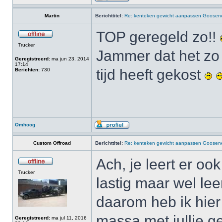
Martin
Berichttitel:
Re: kenteken gewicht aanpassen Goosenec
TOP geregeld zo!!
Trucker
Jammer dat het zo
Geregistreerd:
ma jun 23, 2014
17:14
tijd heeft gekost
Berichten:
730
Omhoog
Custom Offroad
Berichttitel:
Re: kenteken gewicht aanpassen Goosenec
Ach, je leert er o
Trucker
lastig maar wel le
daarom heb ik hie
massa met jullie g
Geregistreerd:
ma jul 11, 2016