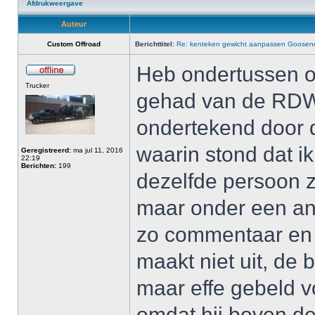
Afdrukweergave
Auteur
Custom Offroad
Berichttitel:
Re: kenteken gewicht aanpassen Goosenec
Heb ondertussen oo
Trucker
gehad van de RDW 
ondertekend door d
waarin stond dat i
Geregistreerd:
ma jul 11, 2016
22:19
Berichten:
199
dezelfde persoon zi
maar onder een an
zo commentaar en 
maakt niet uit, de
maar effe gebeld 
omdat hij boven de 