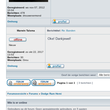
Geregistreerd:
wo nov 07, 2012
10:04
Berichten:
478
Woonplaats:
drouwenermond
Omhoog
Marwin Talsma
Berichttitel:
Re: Banden
Oke! Dankjewel!
Nieuw
Geregistreerd:
zo okt 22, 2017
13:53
Berichten:
30
Woonplaats:
Grou
Omhoog
Geef de vorige berichten weer:
Pagina
1
van
1
[ 3 berichten ]
Forumoverzicht
»
Forums
»
Dodge Ram Hemi
Wie is er online
Gebruikers op dit forum: Geen geregistreerde gebruikers. en 5 gasten