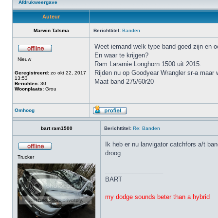
Afdrukweergave
Auteur
Marwin Talsma
Berichttitel:
Banden
Weet iemand welk type band goed zijn en o
En waar te krijgen?
Nieuw
Ram Laramie Longhorn 1500 uit 2015.
Rijden nu op Goodyear Wrangler sr-a maar w
Geregistreerd:
zo okt 22, 2017
13:53
Maat band 275/60r20
Berichten:
30
Woonplaats:
Grou
Omhoog
bart ram1500
Berichttitel:
Re: Banden
Ik heb er nu lanvigator catchfors a/t b
droog
Trucker
_________________
BART
my dodge sounds beter than a hybrid