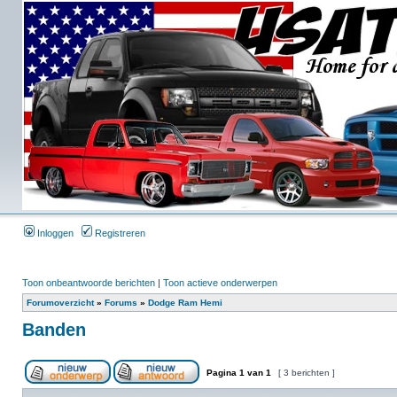
Inloggen
Registreren
Toon onbeantwoorde berichten
|
Toon actieve onderwerpen
Forumoverzicht
»
Forums
»
Dodge Ram Hemi
Banden
Pagina
1
van
1
[ 3 berichten ]