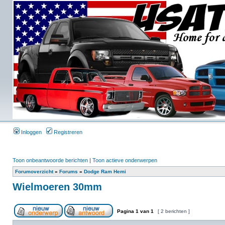
Inloggen
Registreren
Toon onbeantwoorde berichten
|
Toon actieve onderwerpen
Forumoverzicht
»
Forums
»
Dodge Ram Hemi
Wielmoeren 30mm
Pagina
1
van
1
[ 2 berichten ]