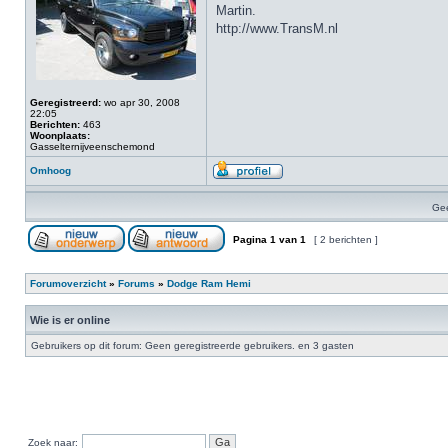
Martin.
http://www.TransM.nl
Geregistreerd:
wo apr 30, 2008
22:05
Berichten:
463
Woonplaats:
Gasselternijveenschemond
Omhoog
Gee
Pagina
1
van
1
[ 2 berichten ]
Forumoverzicht
»
Forums
»
Dodge Ram Hemi
Wie is er online
Gebruikers op dit forum: Geen geregistreerde gebruikers. en 3 gasten
Zoek naar: