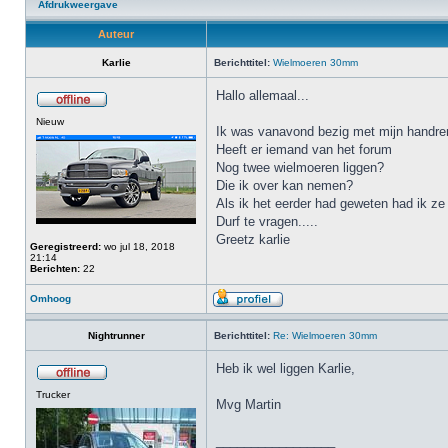
Afdrukweergave
Auteur
Karlie
Berichttitel:
Wielmoeren 30mm
Hallo allemaal...
Nieuw
Ik was vanavond bezig met mijn handrem,
Heeft er iemand van het forum
Nog twee wielmoeren liggen?
Die ik over kan nemen?
Als ik het eerder had geweten had ik ze 
Durf te vragen.....
Greetz karlie
Geregistreerd:
wo jul 18, 2018
21:14
Berichten:
22
Omhoog
Nightrunner
Berichttitel:
Re: Wielmoeren 30mm
Heb ik wel liggen Karlie,
Trucker
Mvg Martin
_________________