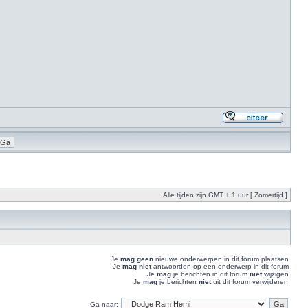
Alle tijden zijn GMT + 1 uur [ Zomertijd ]
Je
mag geen
nieuwe onderwerpen in dit forum plaatsen
Je
mag niet
antwoorden op een onderwerp in dit forum
Je
mag
je berichten in dit forum
niet
wijzigen
Je
mag
je berichten
niet
uit dit forum verwijderen
Ga naar: