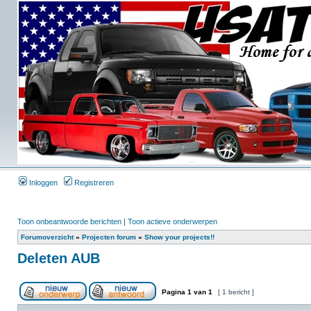
Inloggen
Registreren
Toon onbeantwoorde berichten
|
Toon actieve onderwerpen
Forumoverzicht
»
Projecten forum
»
Show your projects!!
Deleten AUB
Pagina
1
van
1
[ 1 bericht ]