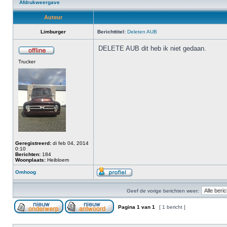
Afdrukweergave
Auteur
Limburger
Berichttitel:
Deleten AUB
DELETE AUB dit heb ik niet gedaan.
Trucker
Geregistreerd:
di feb 04, 2014
0:10
Berichten:
184
Woonplaats:
Heibloem
Omhoog
Geef de vorige berichten weer:
Pagina
1
van
1
[ 1 bericht ]