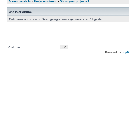
Forumoverzicht
»
Projecten forum
»
Show your projects!!
Wie is er online
Gebruikers op dit forum: Geen geregistreerde gebruikers. en 11 gasten
Zoek naar:
Powered by
php