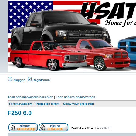
Inloggen
Registreren
Toon onbeantwoorde berichten
|
Toon actieve onderwerpen
Forumoverzicht
»
Projecten forum
»
Show your projects!!
F250 6.0
Pagina
1
van
1
[ 1 bericht ]