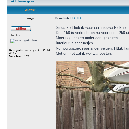
Afdrukweergave
Auteur
haagje
Berichttitel:
F250 6.0
Sinds kort heb ik weer een nieuwe Pickup.
De F150 is verkocht en nu voor een F250 ui
Trucker
Moet nog een en ander aan gebeuren.
Interieur is zeer netjes.
Nu nog opzoek naar ander velgen, liftkit, l
Geregistreerd:
di jan 28, 2014
Met en met zal ik wel wat posten.
20:22
Berichten:
467