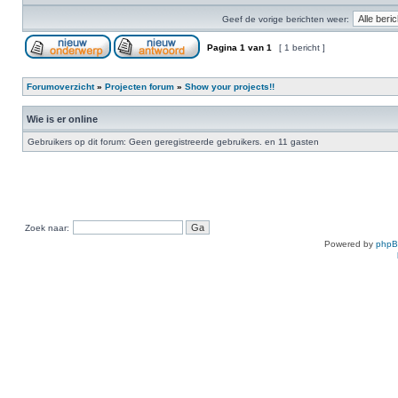
Geef de vorige berichten weer:
Pagina
1
van
1
[ 1 bericht ]
Forumoverzicht
»
Projecten forum
»
Show your projects!!
Wie is er online
Gebruikers op dit forum: Geen geregistreerde gebruikers. en 11 gasten
Zoek naar:
Powered by
php