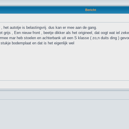
Bericht
er , het autotje is belastingvrij. dus kan er mee aan de gang.
 grijs , Een nieuw front , beetje dikker als het origineel, dat oogt wat iel zek
armee mar heb stoelen en achterbank uit een S klasse ( zo,n duits ding ) gevo
 stukje bodemplaat en dat is het eigenlijk wel