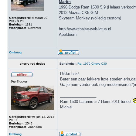
Martin
1996 Dodge Ram 1500 5.9 (Helaas verkocht
2013 Mazda CX5 GtM
Skyteam Monkey (volledig custom)
Geregistreerd:
di maart 20,
2012 9:23
Berichten:
1181
Woonplaats:
Deventer
http://www.thaise-wok-lotus.nl
Apeldoorn
Omhoog
cherry red dodge
Berichttitel:
Re: 1979 Chevy C30
Dikke bak!
Beter een paar lekkere luxe stoelen erin,d
Pro Trucker
Ga je hem verder ook nog moderniseren?(m
_________________
Ram 1500 Laramie 5.7 Hemi 2011-tuned.
Michiel.
Geregistreerd:
wo jun 12, 2013
20:07
Berichten:
2549
Woonplaats:
Zaandam
Omhoog