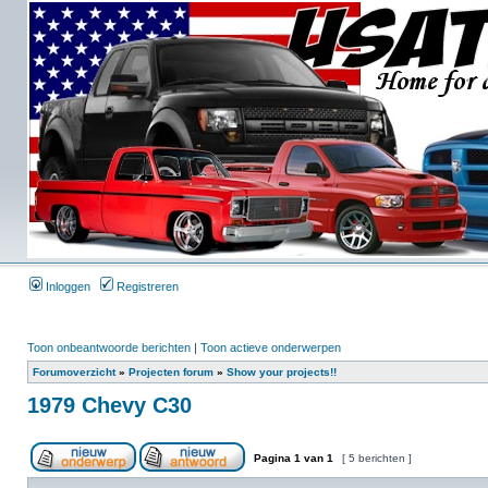
Inloggen
Registreren
Toon onbeantwoorde berichten
|
Toon actieve onderwerpen
Forumoverzicht
»
Projecten forum
»
Show your projects!!
1979 Chevy C30
Pagina
1
van
1
[ 5 berichten ]