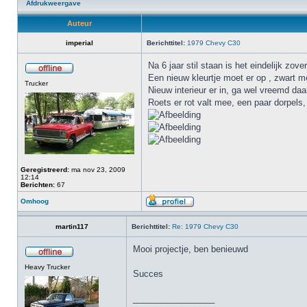
Afdrukweergave
Auteur
imperial
Berichttitel:
1979 Chevy C30
Na 6 jaar stil staan is het eindelijk zov
Een nieuw kleurtje moet er op , zwart met
Trucker
Nieuw interieur er in, ga wel vreemd da
Roets er rot valt mee, een paar dorpels,
Geregistreerd:
ma nov 23, 2009
12:14
Berichten:
67
Omhoog
martin117
Berichttitel:
Re: 1979 Chevy C30
Mooi projectje, ben benieuwd
Heavy Trucker
Succes
_________________