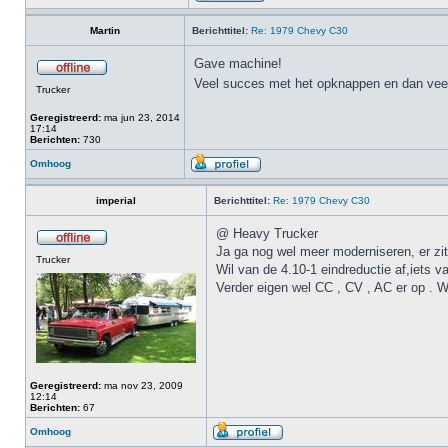
Martin
Berichttitel:
Re: 1979 Chevy C30
Gave machine!
Veel succes met het opknappen en dan veel
Trucker
Geregistreerd:
ma jun 23, 2014
17:14
Berichten:
730
Omhoog
imperial
Berichttitel:
Re: 1979 Chevy C30
@ Heavy Trucker
Ja ga nog wel meer moderniseren, er zit 
Trucker
Wil van de 4.10-1 eindreductie af,iets va
Verder eigen wel CC , CV , AC er op . W
Geregistreerd:
ma nov 23, 2009
12:14
Berichten:
67
Omhoog