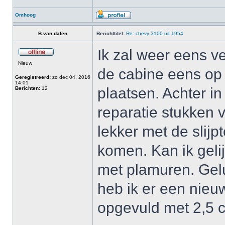
Omhoog
B.van.dalen
Berichttitel:
Re: chevy 3100 uit 1954
Ik zal weer eens 
Nieuw
de cabine eens op 
Geregistreerd:
zo dec 04, 2016
14:01
plaatsen. Achter i
Berichten:
12
reparatie stukken v
lekker met de slijp
komen. Kan ik geli
met plamuren. Geluk
heb ik er een nieu
opgevuld met 2,5 c