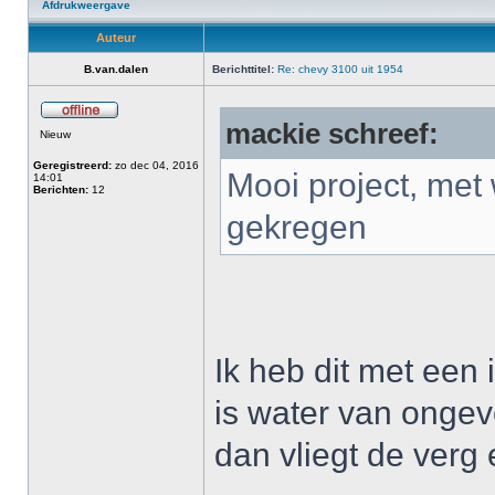
Afdrukweergave
Auteur
B.van.dalen
Berichttitel:
Re: chevy 3100 uit 1954
mackie schreef:
Nieuw
Geregistreerd:
zo dec 04, 2016
Mooi project, met 
14:01
Berichten:
12
gekregen
Ik heb dit met een
is water van onge
dan vliegt de verg 