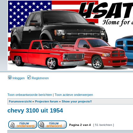
Inloggen
Registreren
Toon onbeantwoorde berichten
|
Toon actieve onderwerpen
Forumoverzicht
»
Projecten forum
»
Show your projects!!
chevy 3100 uit 1954
Pagina
2
van
4
[ 51 berichten ]