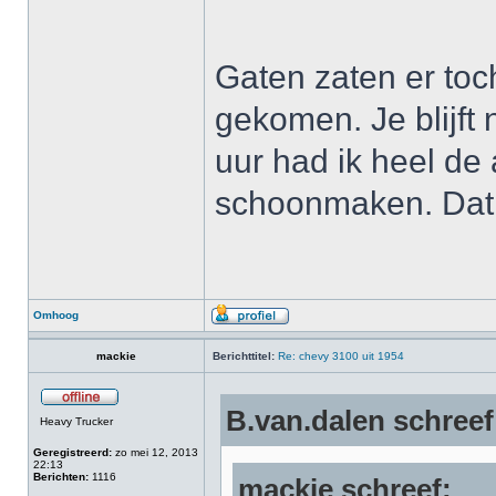
Gaten zaten er toch
gekomen. Je blijft 
uur had ik heel de
schoonmaken. Dat 
Omhoog
mackie
Berichttitel:
Re: chevy 3100 uit 1954
B.van.dalen schreef
Heavy Trucker
Geregistreerd:
zo mei 12, 2013
22:13
Berichten:
1116
mackie schreef: