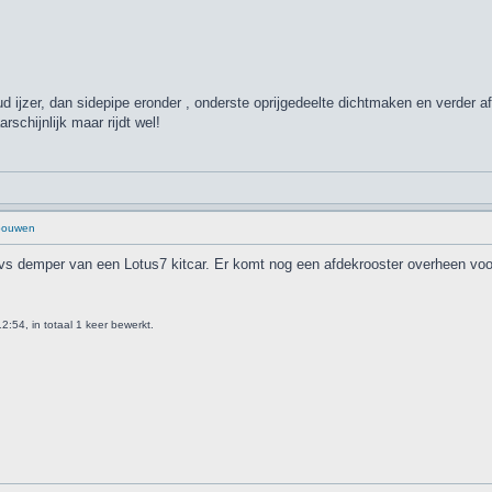
ij oud ijzer, dan sidepipe eronder , onderste oprijgedeelte dichtmaken en verd
schijnlijk maar rijdt wel!
 bouwen
rvs demper van een Lotus7 kitcar. Er komt nog een afdekrooster overheen voo
:54, in totaal 1 keer bewerkt.