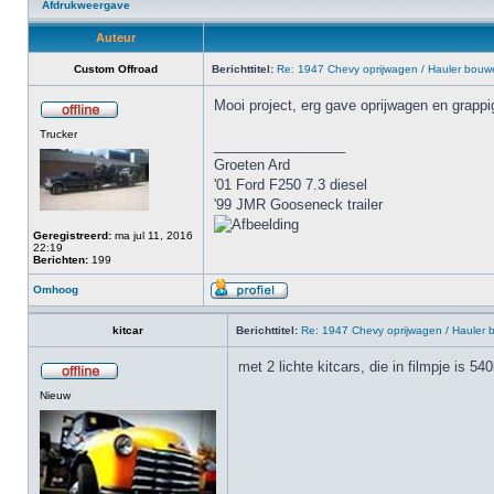
Afdrukweergave
Auteur
Custom Offroad
Berichttitel:
Re: 1947 Chevy oprijwagen / Hauler bouw
Mooi project, erg gave oprijwagen en grappig
Trucker
_________________
Groeten Ard
'01 Ford F250 7.3 diesel
'99 JMR Gooseneck trailer
Geregistreerd:
ma jul 11, 2016
22:19
Berichten:
199
Omhoog
kitcar
Berichttitel:
Re: 1947 Chevy oprijwagen / Hauler
met 2 lichte kitcars, die in filmpje is 54
Nieuw