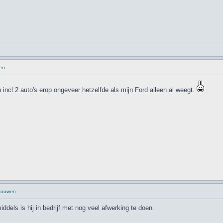
en
n incl 2 auto's erop ongeveer hetzelfde als mijn Ford alleen al weegt.
 bouwen
ddels is hij in bedrijf met nog veel afwerking te doen.