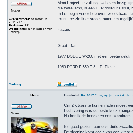
Mooi Project, je zult nog wel even bezig zij
die zwaailamp, is een FER oostduits spul, b
Trucker
In het begin vertelde je over twee kitcars, lu
tot nu toe zie ik er steeds maar een tegelijk
Geregistreerd:
za maart 05,
2011 21:13
Berichten:
381
Woonplaats:
in het midden van
succes.
Frankrijk
_________________
Groet, Bart
1977 DODGE W-200 met een beetje geluk no
1989 FORD F-350 7.3L IDI Diesel
Omhoog
kitcar
Berichttitel:
Re: 1947 Chevy oprijwagen / Hauler
Om 2 kitcars te kunnen laden moest eer
Luchtvering was de beste keuze aangezie
Nieuw
Nu kan ik de hoogte en dempkarakteristi
Idd goed gezien, een oost-duits zwaailic
De sidepipe komt deels van een kitcar me