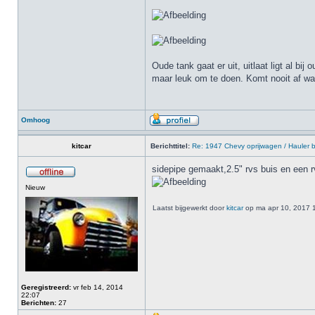
Oude tank gaat er uit, uitlaat ligt al b
maar leuk om te doen. Komt nooit af waar
Omhoog
kitcar
Berichttitel:
Re: 1947 Chevy oprijwagen / Hauler
sidepipe gemaakt,2.5" rvs buis en een 
Nieuw
Laatst bijgewerkt door
kitcar
op ma apr 10, 2017 12
Geregistreerd:
vr feb 14, 2014
22:07
Berichten:
27