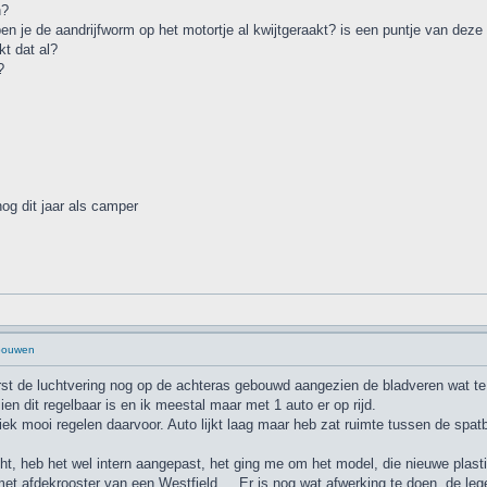
n?
en je de aandrijfworm op het motortje al kwijtgeraakt? is een puntje van deze
kt dat al?
?
g dit jaar als camper
 bouwen
st de luchtvering nog op de achteras gebouwd aangezien de bladveren wat t
n dit regelbaar is en ik meestal maar met 1 auto er op rijd.
ek mooi regelen daarvoor. Auto lijkt laag maar heb zat ruimte tussen de spat
ht, heb het wel intern aangepast, het ging me om het model, die nieuwe plastic
t afdekrooster van een Westfield.... Er is nog wat afwerking te doen, de lege 