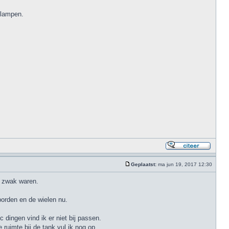
 lampen.
Geplaatst:
ma jun 19, 2017 12:30
e zwak waren.
borden en de wielen nu.
 dingen vind ik er niet bij passen.
ruimte bij de tank vul ik nog op.