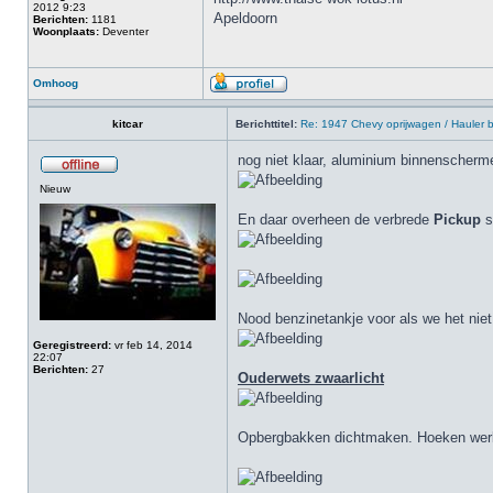
2012 9:23
Apeldoorn
Berichten:
1181
Woonplaats:
Deventer
Omhoog
kitcar
Berichttitel:
Re: 1947 Chevy oprijwagen / Hauler
nog niet klaar, aluminium binnenscherme
Nieuw
En daar overheen de verbrede
Pickup
s
Nood benzinetankje voor als we het nie
Geregistreerd:
vr feb 14, 2014
22:07
Berichten:
27
Ouderwets zwaarlicht
Opbergbakken dichtmaken. Hoeken werk i