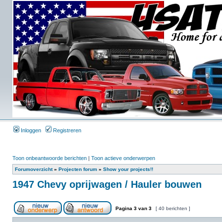
Inloggen
Registreren
Toon onbeantwoorde berichten
|
Toon actieve onderwerpen
Forumoverzicht
»
Projecten forum
»
Show your projects!!
1947 Chevy oprijwagen / Hauler bouwen
Pagina
3
van
3
[ 40 berichten ]