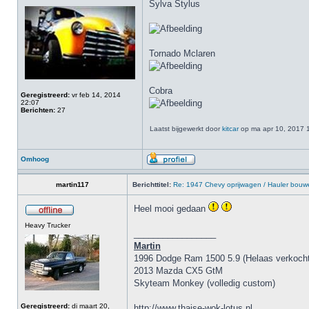
Sylva Stylus
Tornado Mclaren
Cobra
Geregistreerd:
vr feb 14, 2014
22:07
Berichten:
27
Laatst bijgewerkt door
kitcar
op ma apr 10, 2017 12
Omhoog
martin117
Berichttitel:
Re: 1947 Chevy oprijwagen / Hauler bouw
Heel mooi gedaan
Heavy Trucker
_________________
Martin
1996 Dodge Ram 1500 5.9 (Helaas verkocht
2013 Mazda CX5 GtM
Skyteam Monkey (volledig custom)
Geregistreerd:
di maart 20,
http://www.thaise-wok-lotus.nl