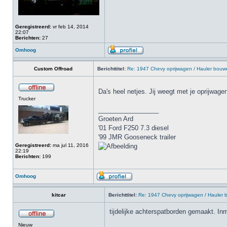
Geregistreerd:
vr feb 14, 2014
22:07
Berichten:
27
Omhoog
Custom Offroad
Berichttitel:
Re: 1947 Chevy oprijwagen / Hauler bouw
Da's heel netjes. Jij weegt met je oprijwage
Trucker
_________________
Groeten Ard
'01 Ford F250 7.3 diesel
'99 JMR Gooseneck trailer
Geregistreerd:
ma jul 11, 2016
22:19
Berichten:
199
Omhoog
kitcar
Berichttitel:
Re: 1947 Chevy oprijwagen / Hauler
tijdelijke achterspatborden gemaakt. Inmi
Nieuw