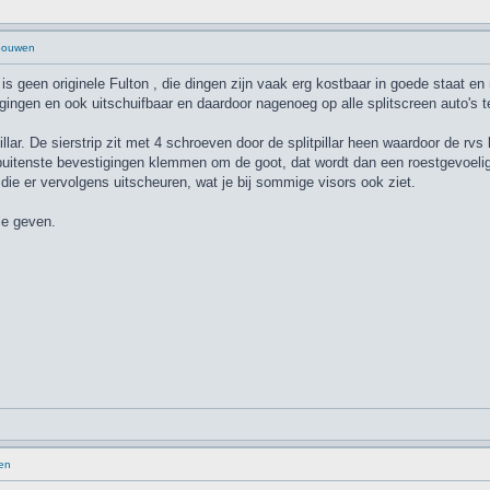
 bouwen
is geen originele Fulton , die dingen zijn vaak erg kostbaar in goede staat 
igingen en ook uitschuifbaar en daardoor nagenoeg op alle splitscreen auto's 
illar. De sierstrip zit met 4 schroeven door de splitpillar heen waardoor de 
e buitenste bevestigingen klemmen om de goot, dat wordt dan een roestgevoelig
n die er vervolgens uitscheuren, wat je bij sommige visors ook ziet.
je geven.
en