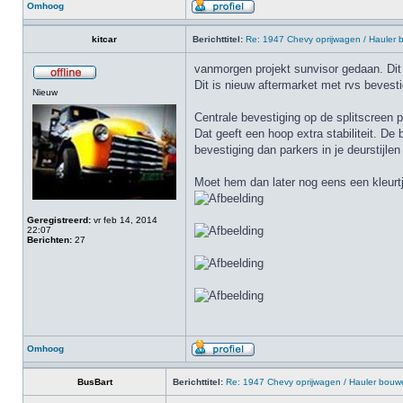
Omhoog
kitcar
Berichttitel:
Re: 1947 Chevy oprijwagen / Hauler
vanmorgen projekt sunvisor gedaan. Dit 
Dit is nieuw aftermarket met rvs bevest
Nieuw
Centrale bevestiging op de splitscreen p
Dat geeft een hoop extra stabiliteit. D
bevestiging dan parkers in je deurstijle
Moet hem dan later nog eens een kleurt
Geregistreerd:
vr feb 14, 2014
22:07
Berichten:
27
Omhoog
BusBart
Berichttitel:
Re: 1947 Chevy oprijwagen / Hauler bouw