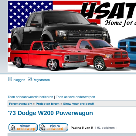
Inloggen
Registreren
Toon onbeantwoorde berichten
|
Toon actieve onderwerpen
Forumoverzicht
»
Projecten forum
»
Show your projects!!
'73 Dodge W200 Powerwagon
Pagina
5
van
5
[ 61 berichten ]