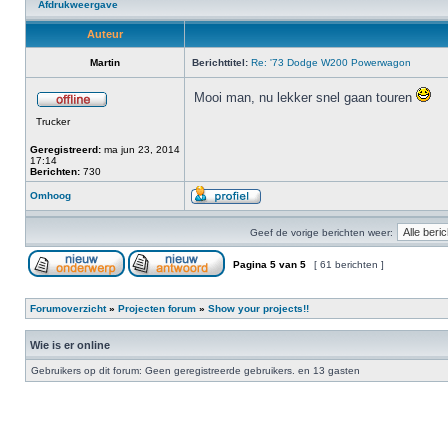
Afdrukweergave
Auteur
Martin
Berichttitel:
Re: '73 Dodge W200 Powerwagon
Mooi man, nu lekker snel gaan touren
Trucker
Geregistreerd:
ma jun 23, 2014
17:14
Berichten:
730
Omhoog
Geef de vorige berichten weer:
Pagina
5
van
5
[ 61 berichten ]
Forumoverzicht
»
Projecten forum
»
Show your projects!!
Wie is er online
Gebruikers op dit forum: Geen geregistreerde gebruikers. en 13 gasten