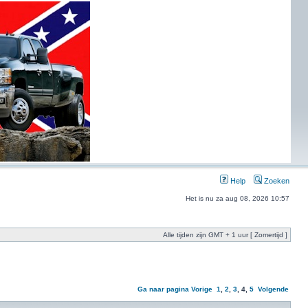
Help
Zoeken
Het is nu za aug 08, 2026 10:57
Alle tijden zijn GMT + 1 uur [ Zomertijd ]
Ga naar pagina
Vorige
1
,
2
,
3
,
4
,
5
Volgende