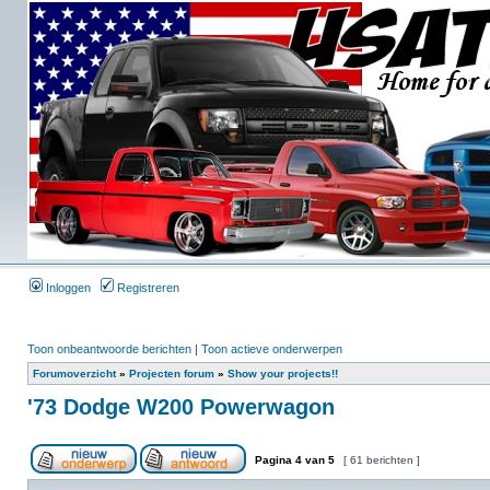
Inloggen
Registreren
Toon onbeantwoorde berichten
|
Toon actieve onderwerpen
Forumoverzicht
»
Projecten forum
»
Show your projects!!
'73 Dodge W200 Powerwagon
Pagina
4
van
5
[ 61 berichten ]