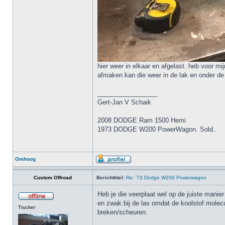
hier weer in elkaar en afgelast. heb voor m
afmaken kan die weer in de lak en onder d
_________________
Gert-Jan V Schaik
2008 DODGE Ram 1500 Hemi
1973 DODGE W200 PowerWagon. Sold..
Omhoog
Custom Offroad
Berichttitel:
Re: '73 Dodge W200 Powerwagon
Heb je die veerplaat wel op de juiste manier
en zwak bij de las omdat de koolstof molecul
Trucker
breken/scheuren.