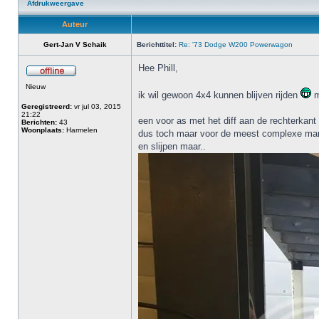
Afdrukweergave
Auteur
Gert-Jan V Schaik
Berichttitel:
Re: '73 Dodge W200 Powerwagon
Hee Phill,
Nieuw
ik wil gewoon 4x4 kunnen blijven rijden
m
Geregistreerd:
vr jul 03, 2015
21:22
een voor as met het diff aan de rechterkant 
Berichten:
43
Woonplaats:
Harmelen
dus toch maar voor de meest complexe mani
en slijpen maar..