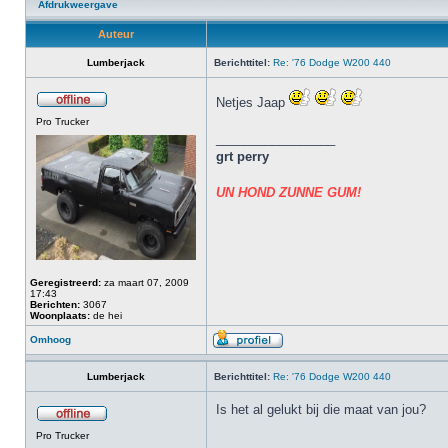
Afdrukweergave
Auteur
Lumberjack
Berichttitel:
Re: '76 Dodge W200 440
Netjes Jaap
Pro Trucker
_________________
grt perry
UN HOND ZUNNE GUM!
Geregistreerd:
za maart 07, 2009
17:43
Berichten:
3067
Woonplaats:
de hei
Omhoog
Lumberjack
Berichttitel:
Re: '76 Dodge W200 440
Is het al gelukt bij die maat van jou?
Pro Trucker
_________________