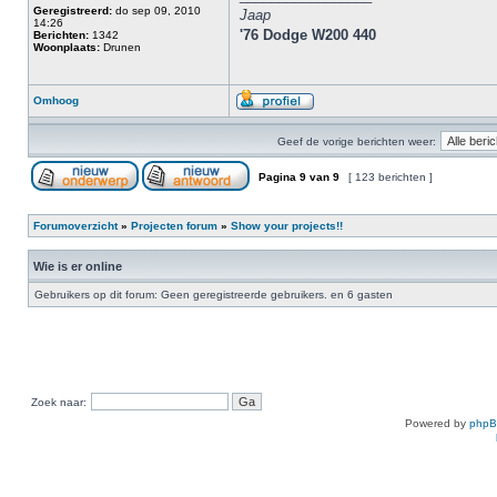
Geregistreerd:
do sep 09, 2010
Jaap
14:26
'76 Dodge W200 440
Berichten:
1342
Woonplaats:
Drunen
Omhoog
Geef de vorige berichten weer:
Pagina
9
van
9
[ 123 berichten ]
Forumoverzicht
»
Projecten forum
»
Show your projects!!
Wie is er online
Gebruikers op dit forum: Geen geregistreerde gebruikers. en 6 gasten
Zoek naar:
Powered by
php