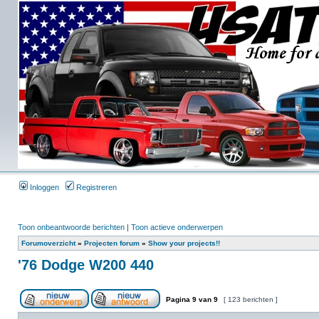
Inloggen
Registreren
Toon onbeantwoorde berichten
|
Toon actieve onderwerpen
Forumoverzicht
»
Projecten forum
»
Show your projects!!
'76 Dodge W200 440
Pagina
9
van
9
[ 123 berichten ]