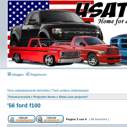
Inloggen
Registreren
Toon onbeantwoorde berichten
|
Toon actieve onderwerpen
Forumoverzicht
»
Projecten forum
»
Show your projects!!
'56 ford f100
Pagina
3
van
4
[ 46 berichten ]