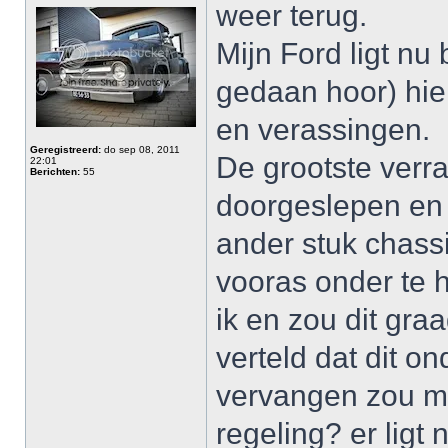
weer terug.
Mijn Ford ligt nu b
gedaan hoor) hier
en verassingen.
Geregistreerd:
do sep 08, 2011
De grootste verra
22:01
Berichten:
55
doorgeslepen en 
ander stuk chass
vooras onder te 
ik en zou dit gra
verteld dat dit o
vervangen zou mo
regeling? er ligt