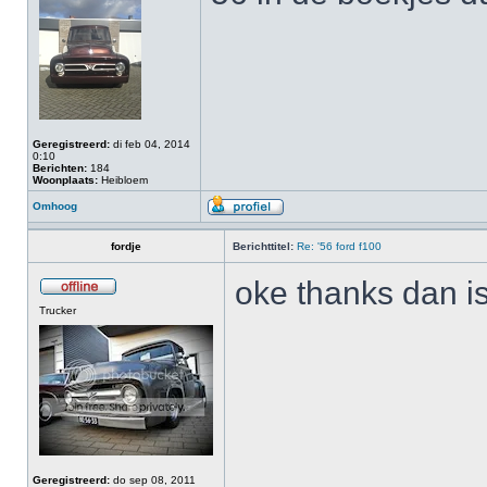
Geregistreerd:
di feb 04, 2014
0:10
Berichten:
184
Woonplaats:
Heibloem
Omhoog
fordje
Berichttitel:
Re: '56 ford f100
oke thanks dan is
Trucker
Geregistreerd:
do sep 08, 2011