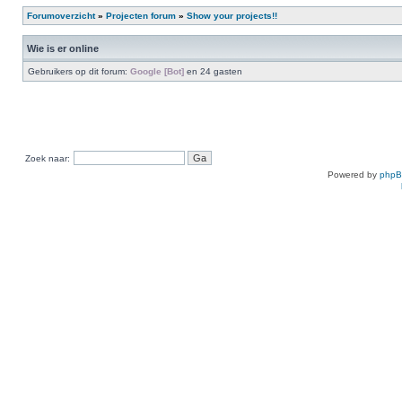
Forumoverzicht
»
Projecten forum
»
Show your projects!!
Wie is er online
Gebruikers op dit forum:
Google [Bot]
en 24 gasten
Zoek naar:
Powered by
php