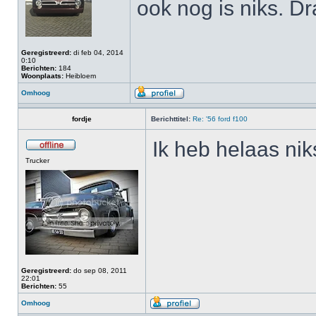
ook nog is niks. Dr
Geregistreerd:
di feb 04, 2014
0:10
Berichten:
184
Woonplaats:
Heibloem
Omhoog
fordje
Berichttitel:
Re: '56 ford f100
Ik heb helaas nik
Trucker
Geregistreerd:
do sep 08, 2011
22:01
Berichten:
55
Omhoog