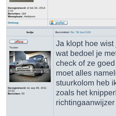
Geregistreerd:
di feb 04, 2014
0:10
Berichten:
184
Woonplaats:
Heibloem
Omhoog
fordje
Berichttitel:
Re: '56 ford f100
Ja klopt hoe wist j
Trucker
wat bedoel je me
check of ze goed 
moet alles namel
stuurkolom heb i
Geregistreerd:
do sep 08, 2011
zoals het knippe
22:01
Berichten:
55
richtingaanwijze