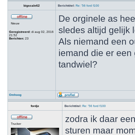
bigscale62
Berichttitel:
Re: '56 ford f100
De orginele as hee
Nieuw
sledes altijd gelijk
Geregistreerd:
di aug 02, 2016
21:52
Als niemand een ou
Berichten:
23
iemand die er een 
tandwiel?
Omhoog
fordje
Berichttitel:
Re: '56 ford f100
zodra ik daar ee
Trucker
sturen maar momen