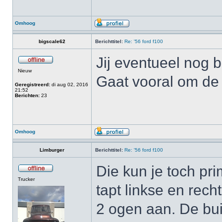
Omhoog
bigscale62
Berichttitel:
Re: '56 ford f100
Jij eventueel nog b
Nieuw
Gaat vooral om de a
Geregistreerd:
di aug 02, 2016
21:52
Berichten:
23
Omhoog
Limburger
Berichttitel:
Re: '56 ford f100
Die kun je toch pri
Trucker
tapt linkse en rech
2 ogen aan. De bu