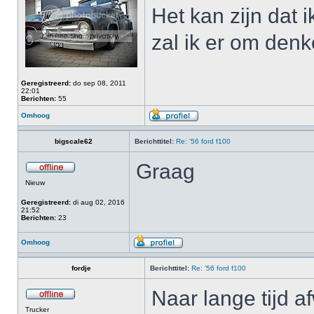
Het kan zijn dat
zal ik er om denk
Geregistreerd:
do sep 08, 2011
22:01
Berichten:
55
Omhoog
bigscale62
Berichttitel:
Re: '56 ford f100
Graag
Nieuw
Geregistreerd:
di aug 02, 2016
21:52
Berichten:
23
Omhoog
fordje
Berichttitel:
Re: '56 ford f100
Naar lange tijd af
Trucker