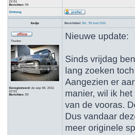
22:01
Berichten:
55
Omhoog
fordje
Berichttitel:
Re: '56 ford f100
Nieuwe update:
Trucker
Sinds vrijdag ben
lang zoeken toch
Aangezien er aar
Geregistreerd:
do sep 08, 2011
manier, wil ik het
22:01
Berichten:
55
van de vooras. De 
Dus vandaar deze 
meer originele sp