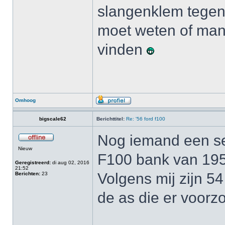
slangenklem tegen j
moet weten of man
vinden
Omhoog
bigscale62
Berichttitel:
Re: '56 ford f100
Nog iemand een set
Nieuw
F100 bank van 19
Geregistreerd:
di aug 02, 2016
21:52
Volgens mij zijn 54
Berichten:
23
de as die er voorzo