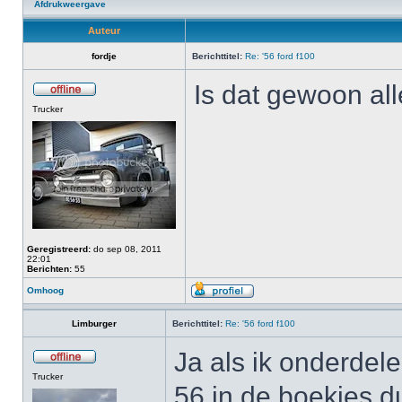
Afdrukweergave
Auteur
fordje
Berichttitel:
Re: '56 ford f100
Is dat gewoon al
Trucker
Geregistreerd:
do sep 08, 2011
22:01
Berichten:
55
Omhoog
Limburger
Berichttitel:
Re: '56 ford f100
Ja als ik onderdel
Trucker
56 in de boekjes du