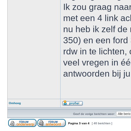
Ik zou graag naa
met een 4 link ac
nu heb ik zelf de
350) en een ford
rdw in te lichten
veel vregen in éé
antwoorden bij ju
Omhoog
Geef de vorige berichten weer:
Pagina
3
van
4
[ 46 berichten ]