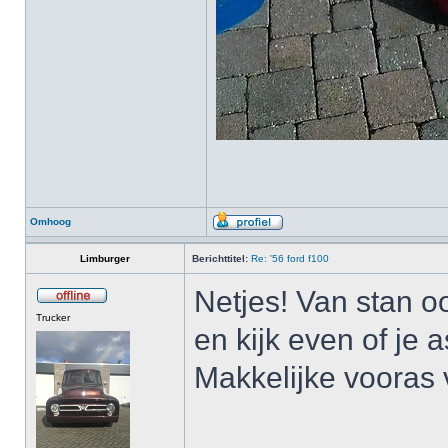
Omhoog
Limburger
Berichttitel:
Re: '56 ford f100
Netjes! Van stan o
Trucker
en kijk even of je a
Makkelijke vooras v