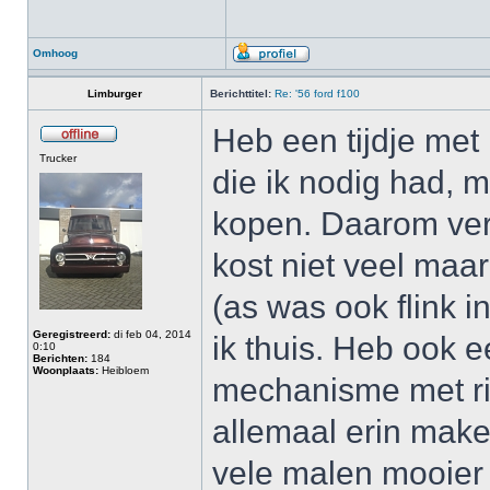
Omhoog
Limburger
Berichttitel:
Re: '56 ford f100
Heb een tijdje me
Trucker
die ik nodig had, 
kopen. Daarom verg
kost niet veel maa
(as was ook flink 
Geregistreerd:
di feb 04, 2014
ik thuis. Heb ook 
0:10
Berichten:
184
Woonplaats:
Heibloem
mechanisme met ric
allemaal erin make
vele malen mooier 