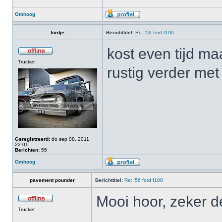
Omhoog
fordje
Berichttitel:
Re: '56 ford f100
kost even tijd m
Trucker
rustig verder me
Geregistreerd:
do sep 08, 2011
22:01
Berichten:
55
Omhoog
pavement pounder
Berichttitel:
Re: '56 ford f100
Mooi hoor, zeker d
Trucker