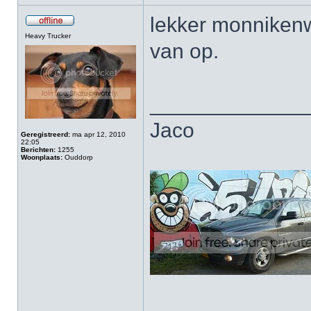
lekker monnikenw
Heavy Trucker
van op.
_____________
Jaco
Geregistreerd:
ma apr 12, 2010
22:05
Berichten:
1255
Woonplaats:
Ouddorp