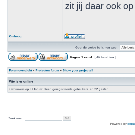
zit jij daar ook o
Omhoog
Geef de vorige berichten weer:
Pagina
1
van
4
[ 46 berichten ]
Forumoverzicht
»
Projecten forum
»
Show your projects!!
Wie is er online
Gebruikers op dit forum: Geen geregistreerde gebruikers. en 22 gasten
Zoek naar:
Powered by
php