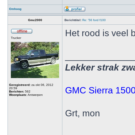
Omhoog
Gmc2000
Berichttitel:
Re: '56 ford f100
Het rood is veel 
Trucker
_____________
Lekker strak zw
Geregistreerd:
za okt 06, 2012
GMC Sierra 1500,
20:59
Berichten:
562
Woonplaats:
Antwerpen
Grt, mon