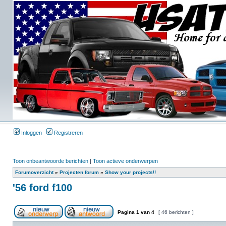
Inloggen
Registreren
Toon onbeantwoorde berichten
|
Toon actieve onderwerpen
Forumoverzicht
»
Projecten forum
»
Show your projects!!
'56 ford f100
Pagina
1
van
4
[ 46 berichten ]