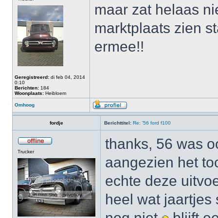
maar zat helaas nie
marktplaats zien st
ermee!!
Geregistreerd:
di feb 04, 2014
0:10
Berichten:
184
Woonplaats:
Heibloem
Omhoog
fordje
Berichttitel:
Re: '56 ford f100
thanks, 56 was oo
Trucker
aangezien het toc
echte deze uitvo
heel wat jaartjes
nog niet
blijft 