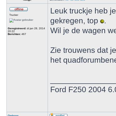
Leuk truckje heb j
Trucker
gekregen, top
.
Wil je de wagen w
Geregistreerd:
di jan 28, 2014
20:22
Berichten:
467
Zie trouwens dat j
het quadforumben
______________
Ford F250 2004 6.
Omhoog