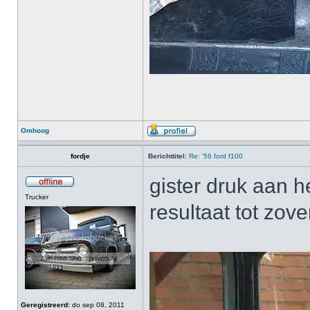
Omhoog
fordje
Berichttitel:
Re: '56 ford f100
gister druk aan h
Trucker
resultaat tot zove
Geregistreerd:
do sep 08, 2011