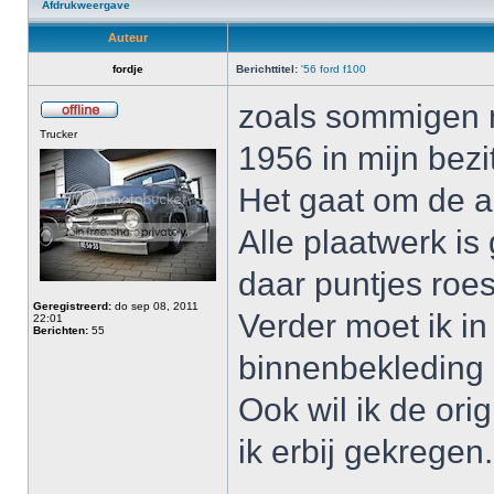
Afdrukweergave
Auteur
fordje
Berichttitel:
'56 ford f100
zoals sommigen mi
Trucker
1956 in mijn bezit
Het gaat om de a
Alle plaatwerk is
daar puntjes roe
Geregistreerd:
do sep 08, 2011
Verder moet ik i
22:01
Berichten:
55
binnenbekleding 
Ook wil ik de or
ik erbij gekregen.