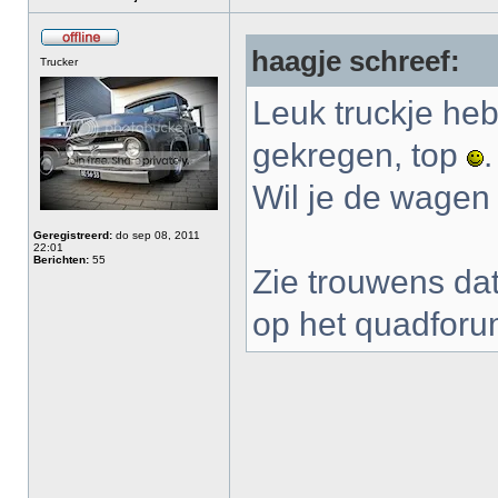
haagje schreef:
Trucker
Leuk truckje heb
gekregen, top
.
Wil je de wagen
Geregistreerd:
do sep 08, 2011
22:01
Berichten:
55
Zie trouwens dat
op het quadfor