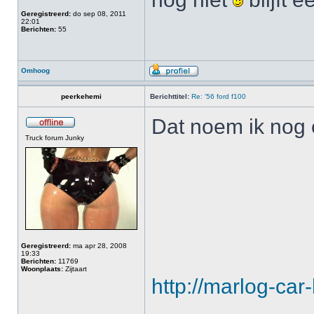
Geregistreerd:
do sep 08, 2011
22:01
Berichten:
55
Omhoog
peerkehemi
Berichttitel:
Re: '56 ford f100
Dat noem ik nog
Truck forum Junky
Geregistreerd:
ma apr 28, 2008
19:33
Berichten:
11769
Woonplaats:
Zijtaart
http://marlog-car