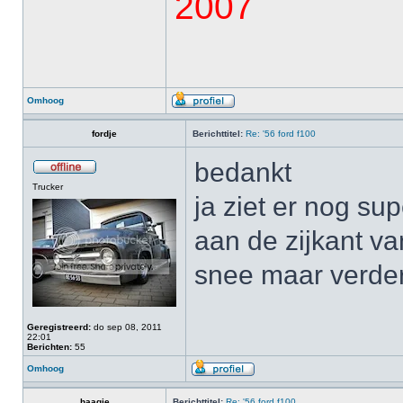
2007
Omhoog
fordje
Berichttitel:
Re: '56 ford f100
bedankt
Trucker
ja ziet er nog sup
aan de zijkant van
snee maar verder 
Geregistreerd:
do sep 08, 2011
22:01
Berichten:
55
Omhoog
haagje
Berichttitel:
Re: '56 ford f100