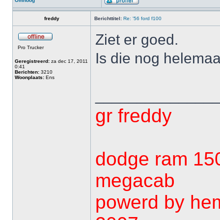
Omhoog
freddy
Berichttitel:
Re: '56 ford f100
Ziet er goed.
Pro Trucker
Is die nog helema
Geregistreerd:
za dec 17, 2011
0:41
Berichten:
3210
Woonplaats:
Ens
______________
gr freddy
dodge ram 15
megacab
powerd by he