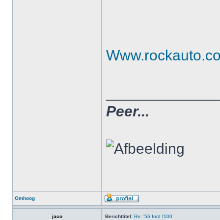
Www.rockauto.c
_____________
Peer...
Omhoog
jaco
Berichttitel:
Re: '56 ford f100