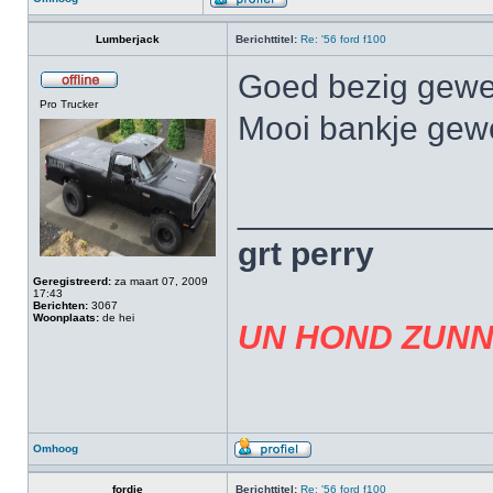
Lumberjack
Berichttitel:
Re: '56 ford f100
Goed bezig gew
Pro Trucker
Mooi bankje ge
_____________
grt perry
Geregistreerd:
za maart 07, 2009
17:43
Berichten:
3067
Woonplaats:
de hei
UN HOND ZUNN
Omhoog
fordje
Berichttitel:
Re: '56 ford f100