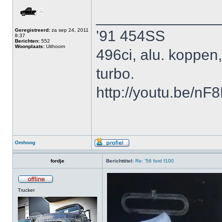
______________
Geregistreerd:
za sep 24, 2011
'91 454SS
8:37
Berichten:
552
Woonplaats:
Uithoorn
496ci, alu. koppen
turbo.
http://youtu.be/n
Omhoog
fordje
Berichttitel:
Re: '56 ford f100
Trucker