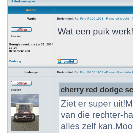
Afdrukweergave
Auteur
Martin
Berichttitel:
Re: Ford F-100 1953 --Frame off rebuild-
Wat een puik wer
Trucker
Geregistreerd:
ma jun 23, 2014
17:14
Berichten:
730
Omhoog
Limburger
Berichttitel:
Re: Ford F-100 1953 --Frame off rebuild-
cherry red dodge sc
Trucker
Ziet er super uit!M
van die rechter-h
alles zelf kan.Moo