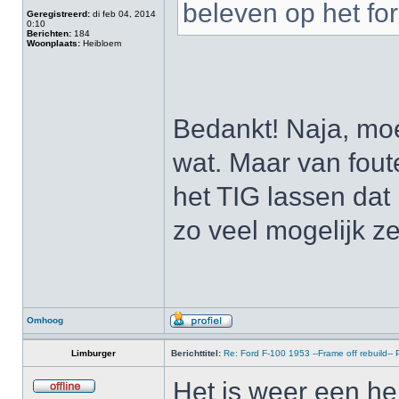
beleven op het fo
Geregistreerd:
di feb 04, 2014
0:10
Berichten:
184
Woonplaats:
Heibloem
Bedankt! Naja, mo
wat. Maar van foute
het TIG lassen dat
zo veel mogelijk ze
Omhoog
Limburger
Berichttitel:
Re: Ford F-100 1953 --Frame off rebuild-
Het is weer een he