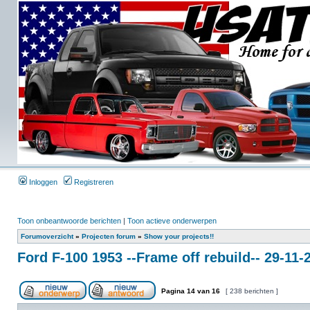
Inloggen
Registreren
Toon onbeantwoorde berichten
|
Toon actieve onderwerpen
Forumoverzicht
»
Projecten forum
»
Show your projects!!
Ford F-100 1953 --Frame off rebuild-- 29-11
Pagina
14
van
16
[ 238 berichten ]