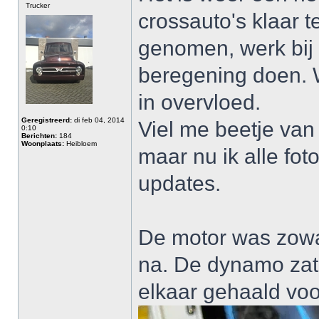
Trucker
crossauto's klaar t
genomen, werk bij
beregening doen. 
in overvloed.
Geregistreerd:
di feb 04, 2014
Viel me beetje van
0:10
Berichten:
184
Woonplaats:
Heibloem
maar nu ik alle fot
updates.
De motor was zowa
na. De dynamo zat m
elkaar gehaald voo