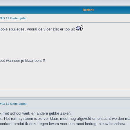
Bericht
 PAG 12 Grote updat
ie spulletjes, vooral de vloer ziet er top uit
eet wanneer je klaar bent #
 PAG 12 Grote updat
k met school werk en andere gekke zaken.
s. Het rem systeem is zo ver klaar, moet nog afgevuld en ontlucht worden maa
voorkant omdat ik deze tegen kwam voor een mooi bedrag. nieuw brandnew.