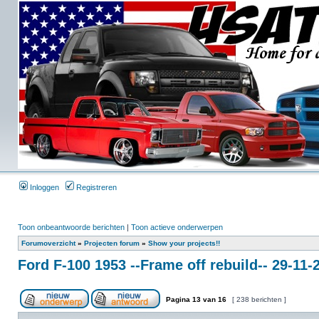
Inloggen
Registreren
Toon onbeantwoorde berichten
|
Toon actieve onderwerpen
Forumoverzicht
»
Projecten forum
»
Show your projects!!
Ford F-100 1953 --Frame off rebuild-- 29-11
Pagina
13
van
16
[ 238 berichten ]