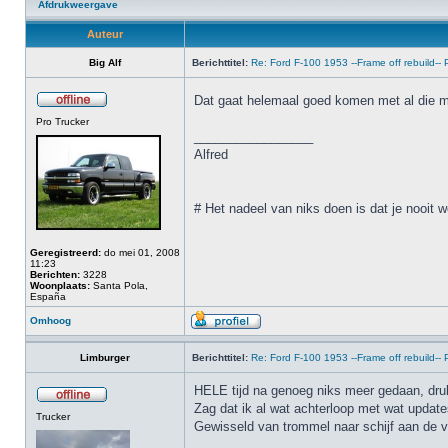
Afdrukweergave
Auteur
Big Alf
Berichttitel:
Re: Ford F-100 1953 --Frame off rebuild--
Dat gaat helemaal goed komen met al die moo
Pro Trucker
_________________
Alfred
# Het nadeel van niks doen is dat je nooit w
Geregistreerd:
do mei 01, 2008
11:23
Berichten:
3228
Woonplaats:
Santa Pola,
España
Omhoog
Limburger
Berichttitel:
Re: Ford F-100 1953 --Frame off rebuild--
HELE tijd na genoeg niks meer gedaan, dru
Zag dat ik al wat achterloop met wat update
Trucker
Gewisseld van trommel naar schijf aan de 