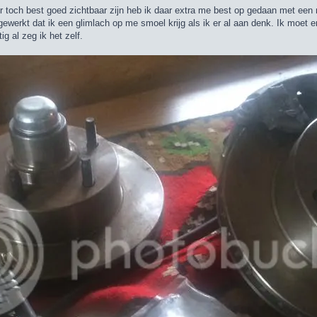
r toch best goed zichtbaar zijn heb ik daar extra me best op gedaan met een
gewerkt dat ik een glimlach op me smoel krijg als ik er al aan denk. Ik moet
g al zeg ik het zelf.