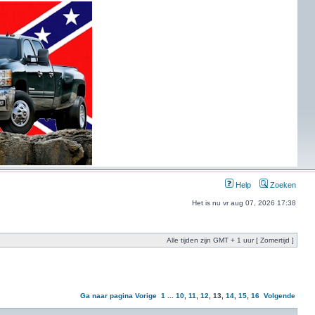
Help
Zoeken
Het is nu vr aug 07, 2026 17:38
Alle tijden zijn GMT + 1 uur [ Zomertijd ]
Ga naar pagina
Vorige
1
...
10
,
11
,
12
,
13
,
14
,
15
,
16
Volgende