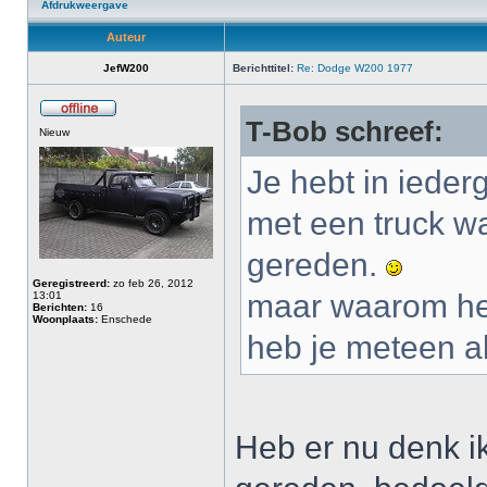
Afdrukweergave
Auteur
JefW200
Berichttitel:
Re: Dodge W200 1977
T-Bob schreef:
Nieuw
Je hebt in ieder
met een truck w
gereden.
Geregistreerd:
zo feb 26, 2012
maar waarom het
13:01
Berichten:
16
Woonplaats:
Enschede
heb je meteen al
Heb er nu denk i