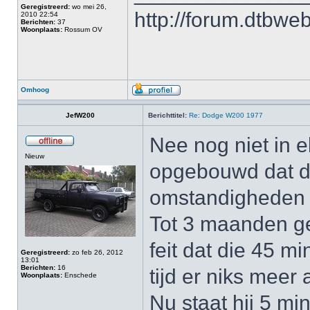
Geregistreerd:
wo mei 26,
http://forum.dtbwe
2010 22:54
Berichten:
37
Woonplaats:
Rossum OV
Omhoog
JefW200
Berichttitel:
Re: Dodge W200 1977
Nee nog niet in e
Nieuw
opgebouwd dat de
omstandigheden is
Tot 3 maanden ge
feit dat die 45 mi
Geregistreerd:
zo feb 26, 2012
13:01
Berichten:
16
tijd er niks meer
Woonplaats:
Enschede
Nu staat hij 5 mi