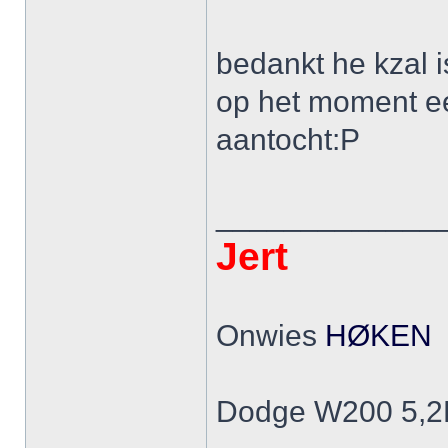
bedankt he kzal is
op het moment ee
aantocht:P
_____________
Jert
Onwies
HØKEN
Dodge W200 5,2L 