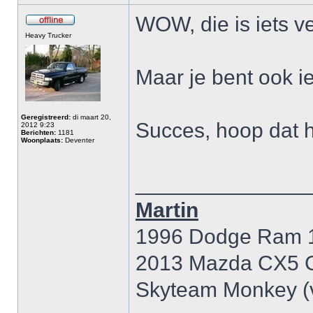
WOW, die is iets ve
Heavy Trucker
Maar je bent ook i
Geregistreerd:
di maart 20,
Succes, hoop dat h
2012 9:23
Berichten:
1181
Woonplaats:
Deventer
______________
Martin
1996 Dodge Ram 15
2013 Mazda CX5 
Skyteam Monkey (v