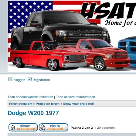
Inloggen
Registreren
Toon onbeantwoorde berichten
|
Toon actieve onderwerpen
Forumoverzicht
»
Projecten forum
»
Show your projects!!
Dodge W200 1977
Pagina
2
van
2
[ 29 berichten ]