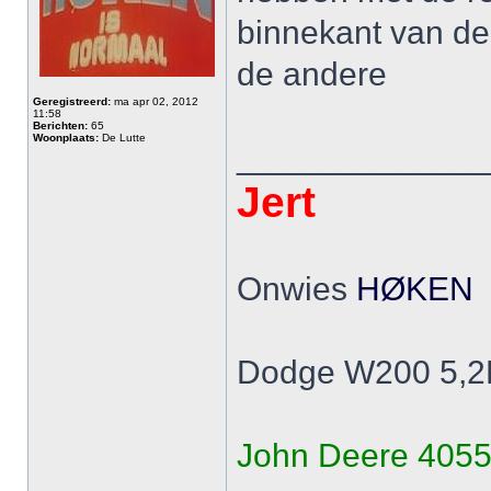
binnekant van de 
de andere
Geregistreerd:
ma apr 02, 2012
11:58
Berichten:
65
Woonplaats:
De Lutte
_____________
Jert
Onwies
HØKEN
Dodge W200 5,2L 
John Deere 4055