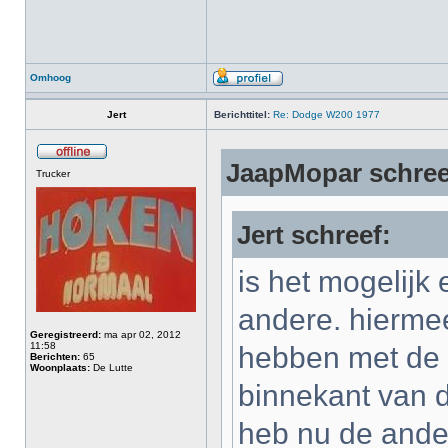
Omhoog
Jert
Berichttitel:
Re: Dodge W200 1977
JaapMopar schree
Trucker
Jert schreef:
is het mogelijk 
andere. hiermee b
Geregistreerd:
ma apr 02, 2012
11:58
hebben met de 
Berichten:
65
Woonplaats:
De Lutte
binnekant van de
heb nu de ande