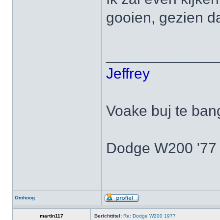
gooien, gezien d
_____________
Jeffrey
Voake buj te ban
Dodge W200 '77
Omhoog
martin117
Berichttitel:
Re: Dodge W200 1977