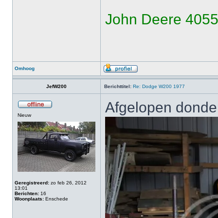
John Deere 4055
Omhoog
JefW200
Berichttitel:
Re: Dodge W200 1977
Afgelopen donder
Nieuw
Geregistreerd:
zo feb 26, 2012
13:01
Berichten:
16
Woonplaats:
Enschede