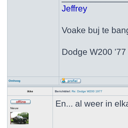
Jeffrey
Voake buj te ban
Dodge W200 '77
Omhoog
ikke
Berichttitel:
Re: Dodge W200 1977
En... al weer in el
Nieuw
______________