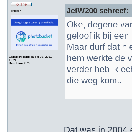
JefW200 schreef:
Trucker
Oke, degene van
geloof ik bij een 
Maar durf dat ni
hem werkte de v
Geregistreerd:
za okt 08, 2011
16:20
Berichten:
875
verder heb ik ec
die weg komt.
Dat was in 2004 