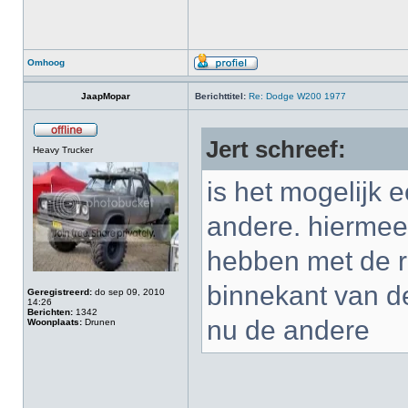
Omhoog
JaapMopar
Berichttitel:
Re: Dodge W200 1977
Jert schreef:
Heavy Trucker
is het mogelijk 
andere. hiermee b
hebben met de r
binnekant van de
Geregistreerd:
do sep 09, 2010
14:26
Berichten:
1342
nu de andere
Woonplaats:
Drunen