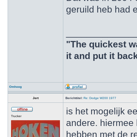
geruild heb had 
_____________
"The quickest w
it and put it bac
Omhoog
Jert
Berichttitel:
Re: Dodge W200 1977
is het mogelijk e
Trucker
andere. hiermee be
hebben met de re