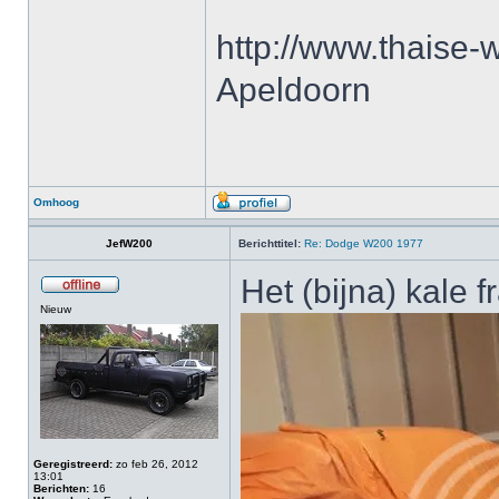
http://www.thaise-w
Apeldoorn
Omhoog
JefW200
Berichttitel:
Re: Dodge W200 1977
Het (bijna) kale 
Nieuw
Geregistreerd:
zo feb 26, 2012
13:01
Berichten:
16