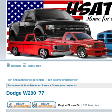
Inloggen
Registreren
Toon onbeantwoorde berichten
|
Toon actieve onderwerpen
Forumoverzicht
»
Projecten forum
»
Show your projects!!
Dodge W200 '77
Pagina
22
van
24
[ 355 berichten ]