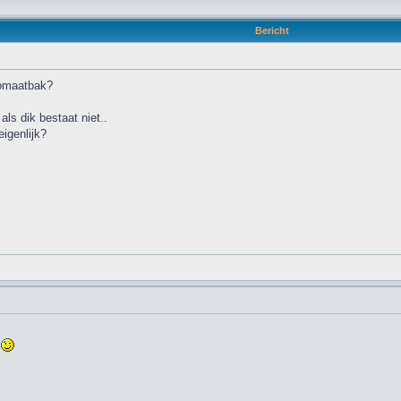
Bericht
utomaatbak?
als dik bestaat niet..
igenlijk?
s