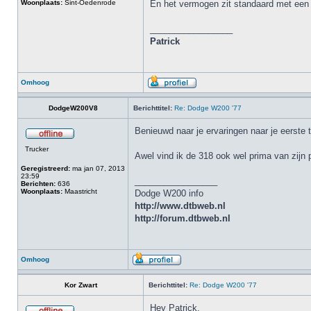
Woonplaats:
Sint-Oedenrode
En het vermogen zit standaard met een 
_________________
Patrick
Omhoog
DodgeW200V8
Berichttitel:
Re: Dodge W200 '77
Benieuwd naar je ervaringen naar je eerste te
Trucker
Awel vind ik de 318 ook wel prima van zijn
Geregistreerd:
ma jan 07, 2013
23:59
_________________
Berichten:
636
Woonplaats:
Maastricht
Dodge W200 info
http://www.dtbweb.nl
http://forum.dtbweb.nl
Omhoog
Kor Zwart
Berichttitel:
Re: Dodge W200 '77
Hey Patrick,