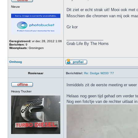
Nieuw
Dit ziet er echt strak uit! Mooi ook met 
Misschien die chromen van mij ook ma
Gr kor
_________________
Geregistreerd:
vr dec 28, 2012 1:06
Grab Life By The Horns
Berichten:
9
Woonplaats:
Groningen
Omhoog
Rooienaar
Berichttitel:
Re: Dodge W200 '77
Inmiddels zit de eerste meeting er weer 
Heavy Trucker
Helaas nog geen tijd gehad om verder t
Nog een foto'tje van de rechter uitlaat 