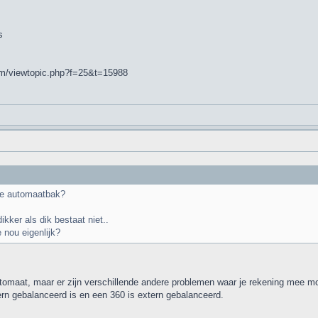
s
rum/viewtopic.php?f=25&t=15988
ele automaatbak?
kker als dik bestaat niet..
 nou eigenlijk?
omaat, maar er zijn verschillende andere problemen waar je rekening mee m
tern gebalanceerd is en een 360 is extern gebalanceerd.