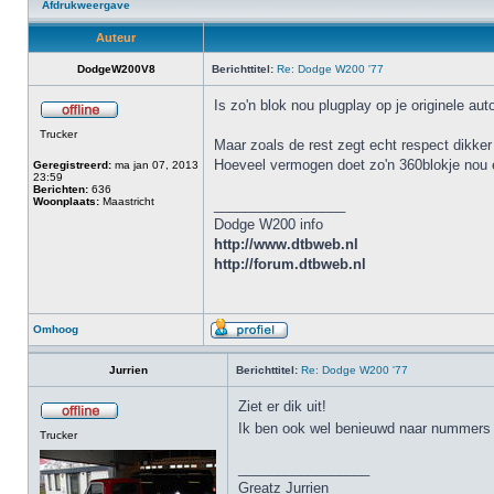
Afdrukweergave
Auteur
DodgeW200V8
Berichttitel:
Re: Dodge W200 '77
Is zo'n blok nou plugplay op je originele a
Trucker
Maar zoals de rest zegt echt respect dikker 
Hoeveel vermogen doet zo'n 360blokje nou e
Geregistreerd:
ma jan 07, 2013
23:59
Berichten:
636
Woonplaats:
Maastricht
_________________
Dodge W200 info
http://www.dtbweb.nl
http://forum.dtbweb.nl
Omhoog
Jurrien
Berichttitel:
Re: Dodge W200 '77
Ziet er dik uit!
Ik ben ook wel benieuwd naar nummer
Trucker
_________________
Greatz Jurrien