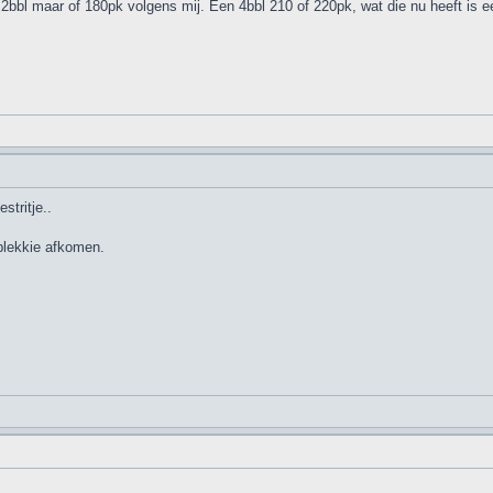
2bbl maar of 180pk volgens mij. Een 4bbl 210 of 220pk, wat die nu heeft is 
stritje..
 plekkie afkomen.