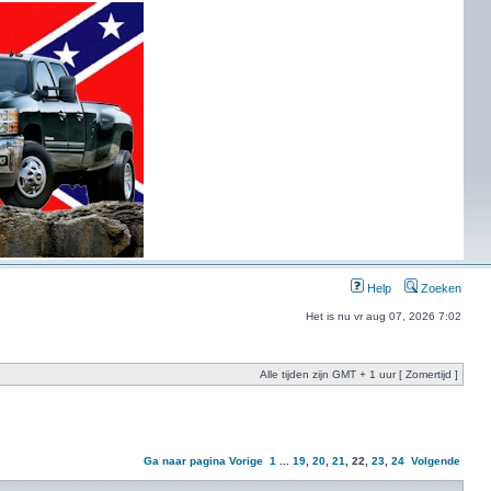
Help
Zoeken
Het is nu vr aug 07, 2026 7:02
Alle tijden zijn GMT + 1 uur [ Zomertijd ]
Ga naar pagina
Vorige
1
...
19
,
20
,
21
,
22
,
23
,
24
Volgende