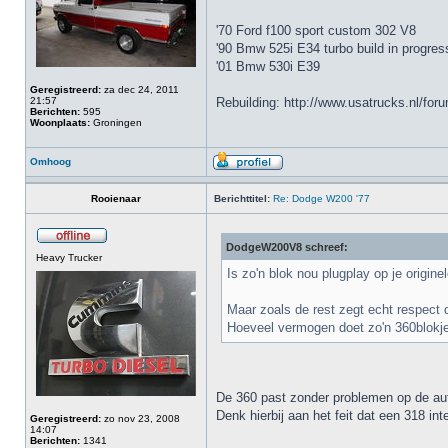
'70 Ford f100 sport custom 302 V8
'90 Bmw 525i E34 turbo build in progres
'01 Bmw 530i E39
Geregistreerd:
za dec 24, 2011
21:57
Rebuilding: http://www.usatrucks.nl/fo
Berichten:
595
Woonplaats:
Groningen
Omhoog
Rooienaar
Berichttitel:
Re: Dodge W200 '77
DodgeW200V8 schreef:
Heavy Trucker
Is zo'n blok nou plugplay op je origin
Maar zoals de rest zegt echt respect di
Hoeveel vermogen doet zo'n 360blokje
De 360 past zonder problemen op de aut
Denk hierbij aan het feit dat een 318 in
Geregistreerd:
zo nov 23, 2008
14:07
Berichten:
1341