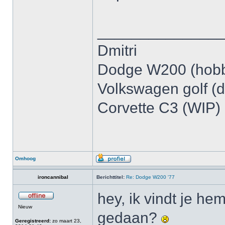
______________
Dmitri
Dodge W200 (hob
Volkswagen golf (d
Corvette C3 (WIP)
Omhoog
ironcannibal
Berichttitel:
Re: Dodge W200 '77
hey, ik vindt je h
Nieuw
gedaan?
Geregistreerd:
zo maart 23,