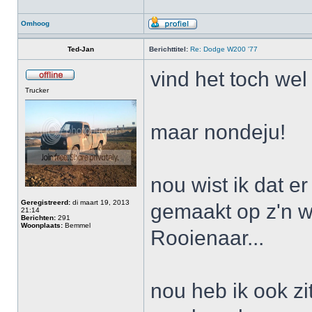
Omhoog
Ted-Jan
Berichttitel:
Re: Dodge W200 '77
vind het toch we
Trucker
maar nondeju!
nou wist ik dat e
Geregistreerd:
di maart 19, 2013
gemaakt op z'n w2
21:14
Berichten:
291
Woonplaats:
Bemmel
Rooienaar...
nou heb ik ook z