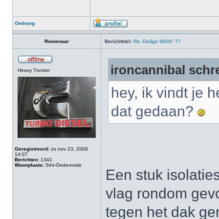
Omhoog
Rooienaar
Berichttitel:
Re: Dodge W200 '77
ironcannibal schr
Heavy Trucker
hey, ik vindt je
dat gedaan?
Geregistreerd:
zo nov 23, 2008
14:07
Berichten:
1341
Woonplaats:
Sint-Oedenrode
Een stuk isolati
vlag rondom gev
tegen het dak ge