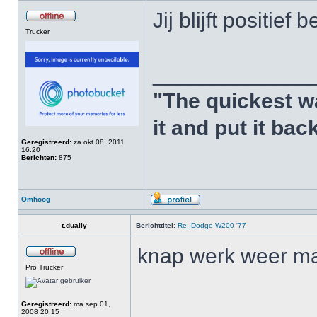
Jij blijft positief 
Trucker
_____________
"The quickest w
it and put it bac
Geregistreerd:
za okt 08, 2011
16:20
Berichten:
875
Omhoog
t.dually
Berichttitel:
Re: Dodge W200 '77
knap werk weer 
Pro Trucker
______________
Geregistreerd:
ma sep 01,
2008 20:15