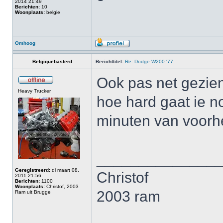
2014 21:49
Berichten:
10
Woonplaats:
belgie
Omhoog
Belgiquebasterd
Berichttitel:
Re: Dodge W200 '77
Ook pas net gezien
Heavy Trucker
hoe hard gaat ie n
minuten van voor
______________
Geregistreerd:
di maart 08,
Christof
2011 21:56
Berichten:
1100
Woonplaats:
Christof, 2003
2003 ram
Ram uit Brugge