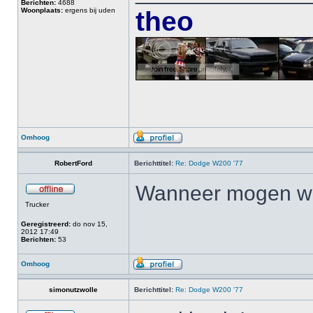
Berichten:
4688
Woonplaats:
ergens bij uden
theo
Omhoog
RobertFord
Berichttitel:
Re: Dodge W200 '77
Wanneer mogen we 
Trucker
Geregistreerd:
do nov 15,
2012 17:49
Berichten:
53
Omhoog
simonutzwolle
Berichttitel:
Re: Dodge W200 '77