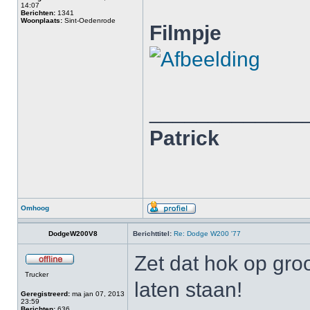
14:07
Berichten:
1341
Woonplaats:
Sint-Oedenrode
Filmpje
_____________
Patrick
Omhoog
DodgeW200V8
Berichttitel:
Re: Dodge W200 '77
Zet dat hok op gr
Trucker
laten staan!
Geregistreerd:
ma jan 07, 2013
23:59
Berichten:
636