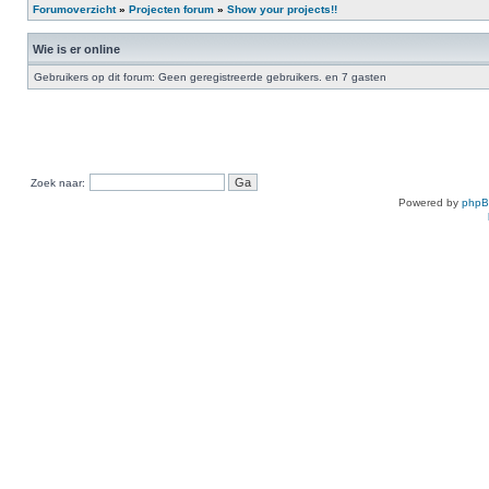
Forumoverzicht
»
Projecten forum
»
Show your projects!!
Wie is er online
Gebruikers op dit forum: Geen geregistreerde gebruikers. en 7 gasten
Zoek naar:
Powered by
php