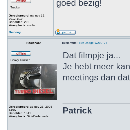
goed bezig!
Trucker
Geregistreerd:
ma nov 12,
2012 1:10
Berichten:
202
Woonplaats:
zwolle
Omhoog
Rooienaar
Berichttitel:
Re: Dodge W200 '77
Dat filmpje ja...
Heavy Trucker
Je hebt meer kans
meetings dan dat
_____________
Geregistreerd:
zo nov 23, 2008
Patrick
14:07
Berichten:
1341
Woonplaats:
Sint-Oedenrode