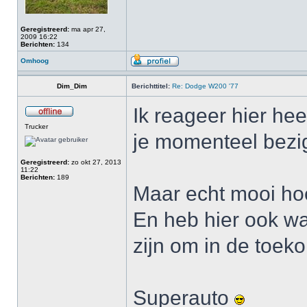
Geregistreerd:
ma apr 27,
2009 16:22
Berichten:
134
Omhoog
Dim_Dim
Berichttitel:
Re: Dodge W200 '77
Ik reageer hier hee
Trucker
je momenteel bezi
Geregistreerd:
zo okt 27, 2013
11:22
Berichten:
189
Maar echt mooi ho
En heb hier ook w
zijn om in de toeko
Superauto