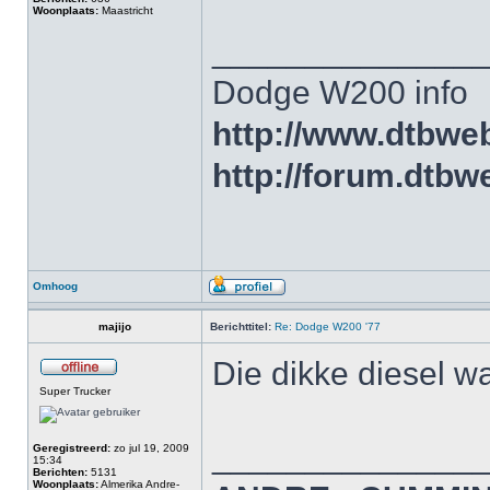
Woonplaats:
Maastricht
______________
Dodge W200 info
http://www.dtbweb
http://forum.dtbw
Omhoog
majijo
Berichttitel:
Re: Dodge W200 '77
Die dikke diesel wa
Super Trucker
______________
Geregistreerd:
zo jul 19, 2009
15:34
Berichten:
5131
Woonplaats:
Almerika Andre-