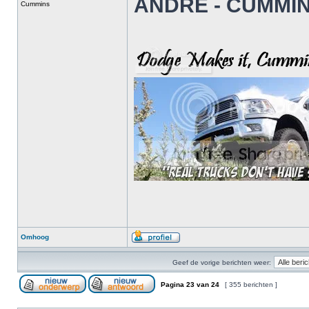
ANDRE - CUMMI
Cummins
Omhoog
Geef de vorige berichten weer:
Pagina
23
van
24
[ 355 berichten ]