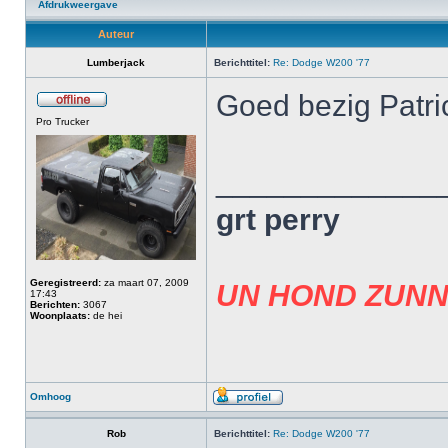
Afdrukweergave
Auteur
Lumberjack
Berichttitel:
Re: Dodge W200 '77
Goed bezig Patr
Pro Trucker
_____________
grt perry
Geregistreerd:
za maart 07, 2009
UN HOND ZUNN
17:43
Berichten:
3067
Woonplaats:
de hei
Omhoog
Rob
Berichttitel:
Re: Dodge W200 '77