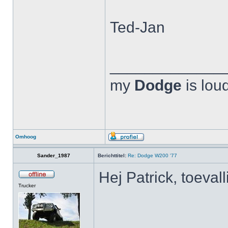
Ted-Jan
_____________
my
Dodge
is lou
Omhoog
Sander_1987
Berichttitel:
Re: Dodge W200 '77
Hej Patrick, toeva
Trucker