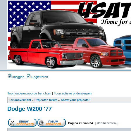
Inloggen
Registreren
Toon onbeantwoorde berichten
|
Toon actieve onderwerpen
Forumoverzicht
»
Projecten forum
»
Show your projects!!
Dodge W200 '77
Pagina
23
van
24
[ 355 berichten ]