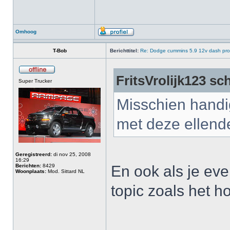
Omhoog
T-Bob
Berichttitel:
Re: Dodge cummins 5.9 12v dash pr
FritsVrolijk123 sc
Super Trucker
Misschien handig
met deze ellend
Geregistreerd:
di nov 25, 2008
16:29
Berichten:
8429
En ook als je eve
Woonplaats:
Mod. Sittard NL
topic zoals het h
_____________