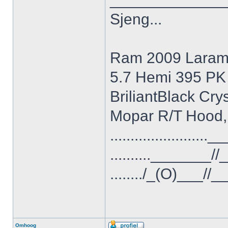
Sjeng...
Ram 2009 Laram
5.7 Hemi 395 PK
BriliantBlack Cry
Mopar R/T Hood,
.......................
.........._______/
......../_(O)___//
Omhoog