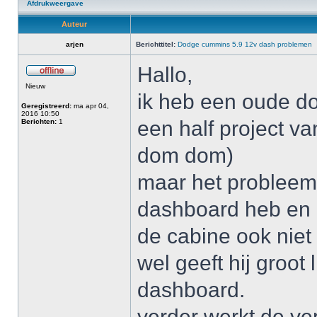
Afdrukweergave
Auteur
arjen
Berichttitel:
Dodge cummins 5.9 12v dash problemen
Hallo,
Nieuw
ik heb een oude d
Geregistreerd:
ma apr 04,
2016 10:50
een half project v
Berichten:
1
dom dom)
maar het probleem 
dashboard heb en d
de cabine ook niet
wel geeft hij groot 
dashboard.
verder werkt de ve