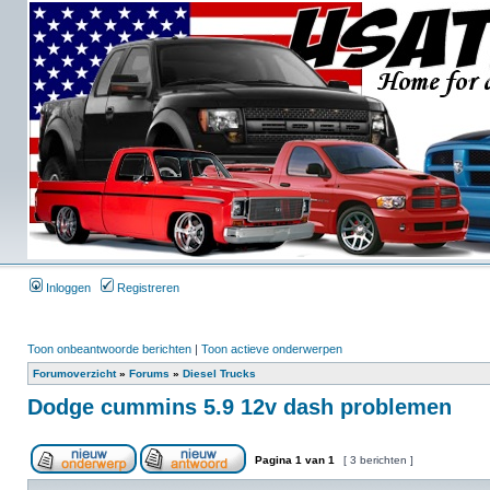
Inloggen
Registreren
Toon onbeantwoorde berichten
|
Toon actieve onderwerpen
Forumoverzicht
»
Forums
»
Diesel Trucks
Dodge cummins 5.9 12v dash problemen
Pagina
1
van
1
[ 3 berichten ]