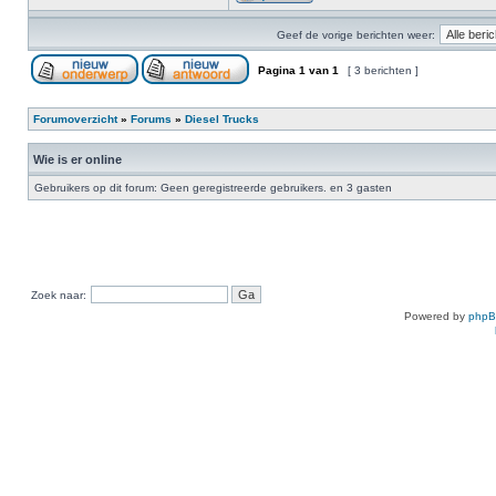
Geef de vorige berichten weer:
Pagina
1
van
1
[ 3 berichten ]
Forumoverzicht
»
Forums
»
Diesel Trucks
Wie is er online
Gebruikers op dit forum: Geen geregistreerde gebruikers. en 3 gasten
Zoek naar:
Powered by
php