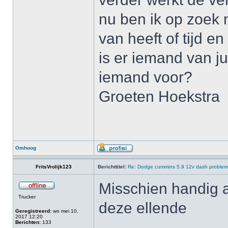
nu ben ik op zoek 
van heeft of tijd en
is er iemand van jul
iemand voor?
Groeten Hoekstra
Omhoog
FritsVrolijk123
Berichttitel:
Re: Dodge cummins 5.9 12v dash proble
Misschien handig a
Trucker
deze ellende
Geregistreerd:
wo mei 10,
2017 12:20
Berichten:
133