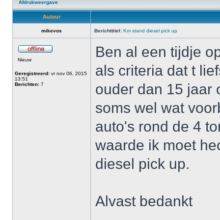
Afdrukweergave
Auteur
mikevos
Berichttitel:
Km stand diesel pick up
Ben al een tijdje 
Nieuw
als criteria dat t l
Geregistreerd:
vr nov 06, 2015
13:51
ouder dan 15 jaar o
Berichten:
7
soms wel wat voor
auto's rond de 4 t
waarde ik moet he
diesel pick up.
Alvast bedankt