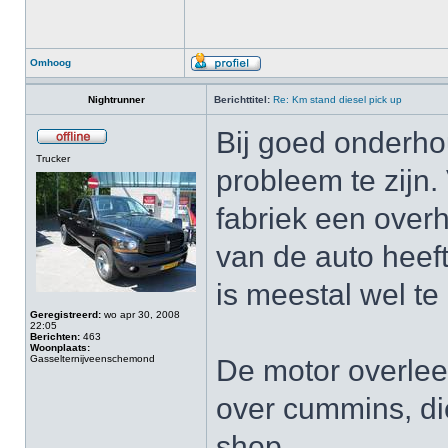
Omhoog
Nightrunner
Berichttitel:
Re: Km stand diesel pick up
Bij goed onderho
Trucker
probleem te zijn.
fabriek een overh
van de auto heeft
is meestal wel te
Geregistreerd:
wo apr 30, 2008
22:05
Berichten:
463
Woonplaats:
Gasselternijveenschemond
De motor overlee
over cummins, di
shop.