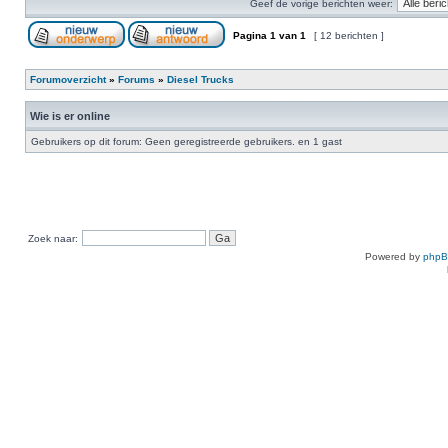
Geef de vorige berichten weer:
Pagina
1
van
1
[ 12 berichten ]
Forumoverzicht
»
Forums
»
Diesel Trucks
Wie is er online
Gebruikers op dit forum: Geen geregistreerde gebruikers. en 1 gast
Zoek naar:
Powered by
php