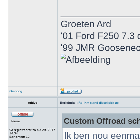
______________
Groeten Ard
'01 Ford F250 7.3 
'99 JMR Gooseneck
Omhoog
eddys
Berichttitel:
Re: Km stand diesel pick up
Custom Offroad sch
Nieuw
Geregistreerd:
zo okt 29, 2017
Ik ben nou eenmaa
14:34
Berichten:
12