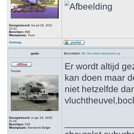
Geregistreerd:
ma jul 18, 2011
12:41
Berichten:
869
Woonplaats:
Tuus
Omhoog
guido
Berichttitel:
Re: Km stand diesel pick up
Er wordt altijd 
Trucker
kan doen maar de
niet hetzelfde d
vluchtheuvel,boch
Geregistreerd:
vr apr 16, 2010
_____________
11:16
Berichten:
518
Woonplaats:
Arendonk Belgie