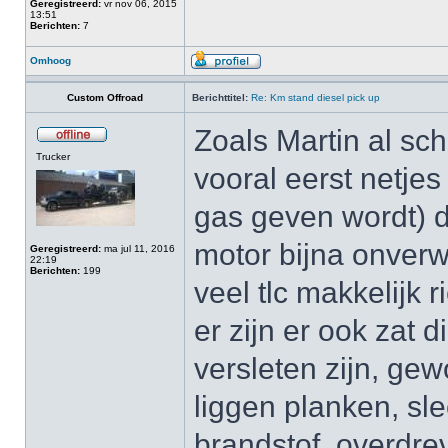
Geregistreerd:
vr nov 06, 2015
13:51
Berichten:
7
Omhoog
Custom Offroad
Berichttitel:
Re: Km stand diesel pick up
Zoals Martin al sch
Trucker
vooral eerst netjes
gas geven wordt) d
motor bijna onverwo
Geregistreerd:
ma jul 11, 2016
22:19
Berichten:
199
veel tlc makkelijk 
er zijn er ook zat 
versleten zijn, g
liggen planken, sle
brandstof, overdre