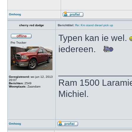
Omhoog
cherry red dodge
Berichttitel:
Re: Km stand diesel pick up
Typen kan ie wel.
Pro Trucker
iedereen.
______________
Geregistreerd:
wo jun 12, 2013
Ram 1500 Laramie
20:07
Berichten:
2549
Woonplaats:
Zaandam
Michiel.
Omhoog