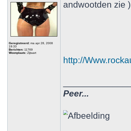
andwootden zie )
Geregistreerd:
ma apr 28, 2008
19:33
Berichten:
11769
Woonplaats:
Zijtaart
http://Www.rocka
_____________
Peer...