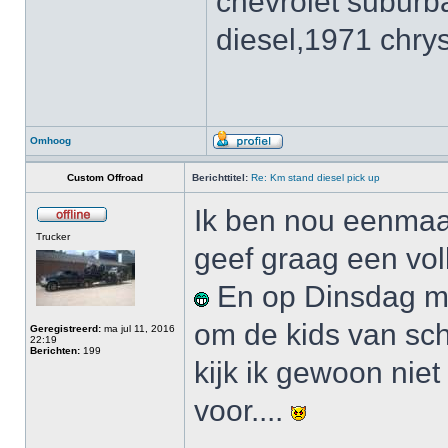
chevrolet suburb
diesel,1971 chrys
Omhoog
Custom Offroad
Berichttitel:
Re: Km stand diesel pick up
Ik ben nou eenmaal
Trucker
geef graag een voll
En op Dinsdag mi
om de kids van sch
Geregistreerd:
ma jul 11, 2016
22:19
Berichten:
199
kijk ik gewoon niet 
voor....