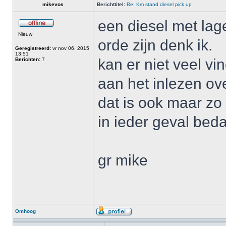
mikevos
Berichttitel:
Re: Km stand diesel pick up
een diesel met lag
Nieuw
orde zijn denk ik.
Geregistreerd:
vr nov 06, 2015
13:51
kan er niet veel v
Berichten:
7
aan het inlezen ov
dat is ook maar zo 
in ieder geval beda
gr mike
Omhoog