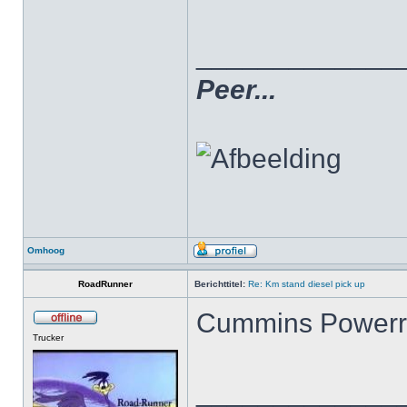
_____________
Peer...
Omhoog
RoadRunner
Berichttitel:
Re: Km stand diesel pick up
Cummins Powerrr
Trucker
_____________