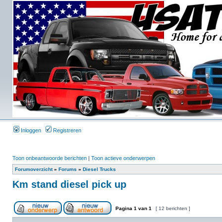
Inloggen
Registreren
Toon onbeantwoorde berichten
|
Toon actieve onderwerpen
Forumoverzicht
»
Forums
»
Diesel Trucks
Km stand diesel pick up
Pagina
1
van
1
[ 12 berichten ]