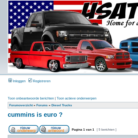
Inloggen
Registreren
Toon onbeantwoorde berichten
|
Toon actieve onderwerpen
Forumoverzicht
»
Forums
»
Diesel Trucks
cummins is euro ?
Pagina
1
van
1
[ 5 berichten ]