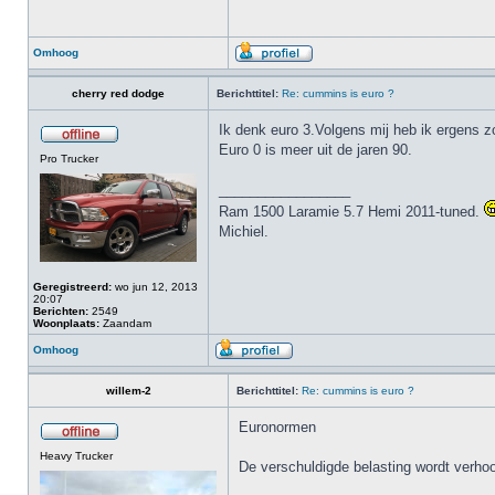
Omhoog
cherry red dodge
Berichttitel:
Re: cummins is euro ?
Ik denk euro 3.Volgens mij heb ik ergens z
Euro 0 is meer uit de jaren 90.
Pro Trucker
_________________
Ram 1500 Laramie 5.7 Hemi 2011-tuned.
Michiel.
Geregistreerd:
wo jun 12, 2013
20:07
Berichten:
2549
Woonplaats:
Zaandam
Omhoog
willem-2
Berichttitel:
Re: cummins is euro ?
Euronormen
Heavy Trucker
De verschuldigde belasting wordt verhoo