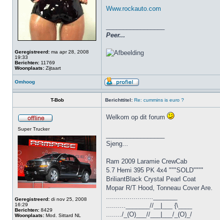
Www.rockauto.com
_________________
Peer...
Geregistreerd:
ma apr 28, 2008
19:33
Berichten:
11769
Woonplaats:
Zijtaart
Omhoog
T-Bob
Berichttitel:
Re: cummins is euro ?
Welkom op dit forum
Super Trucker
_________________
Sjeng...
Ram 2009 Laramie CrewCab
5.7 Hemi 395 PK 4x4 """SOLD""""
BriliantBlack Crystal Pearl Coat
Mopar R/T Hood, Tonneau Cover Are.
........................_______
Geregistreerd:
di nov 25, 2008
16:29
.........._______//__|___ {\____
Berichten:
8429
......../_(O)___//___|___/_(O)_/
Woonplaats:
Mod. Sittard NL