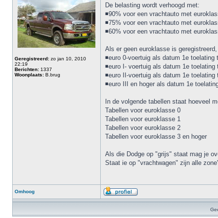
De belasting wordt verhoogd met:
◾90% voor een vrachtauto met euroklas
◾75% voor een vrachtauto met euroklas
◾60% voor een vrachtauto met euroklas
Als er geen euroklasse is geregistreerd
◾euro 0-voertuig als datum 1e toelating t
Geregistreerd:
zo jan 10, 2010
22:19
◾euro I- voertuig als datum 1e toelating 
Berichten:
1337
◾euro II-voertuig als datum 1e toelating
Woonplaats:
B.brug
◾euro III en hoger als datum 1e toelatin
In de volgende tabellen staat hoeveel m
Tabellen voor euroklasse 0
Tabellen voor euroklasse 1
Tabellen voor euroklasse 2
Tabellen voor euroklasse 3 en hoger
Als die Dodge op "grijs" staat mag je o
Staat ie op "vrachtwagen" zijn alle zon
Omhoog
Gee