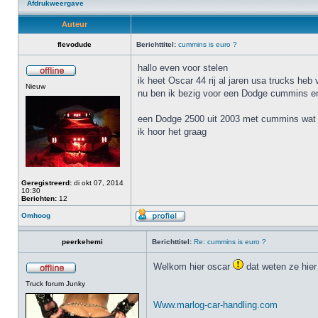
Afdrukweergave
Auteur
flevodude
Berichttitel:
cummins is euro ?
hallo even voor stelen
ik heet Oscar 44 rij al jaren usa trucks heb
Nieuw
nu ben ik bezig voor een Dodge cummins en
een Dodge 2500 uit 2003 met cummins wat voo
ik hoor het graag
Geregistreerd:
di okt 07, 2014
10:30
Berichten:
12
Omhoog
peerkehemi
Berichttitel:
Re: cummins is euro ?
Welkom hier oscar
dat weten ze hier 
Truck forum Junky
Www.marlog-car-handling.com