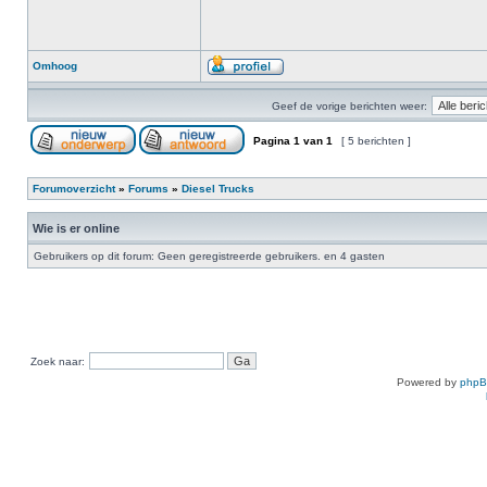
Omhoog
Geef de vorige berichten weer:
Pagina
1
van
1
[ 5 berichten ]
Forumoverzicht
»
Forums
»
Diesel Trucks
Wie is er online
Gebruikers op dit forum: Geen geregistreerde gebruikers. en 4 gasten
Zoek naar:
Powered by
php