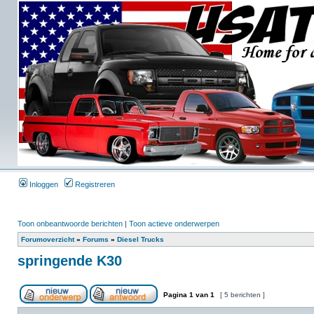
Inloggen
Registreren
Toon onbeantwoorde berichten
|
Toon actieve onderwerpen
Forumoverzicht
»
Forums
»
Diesel Trucks
springende K30
Pagina
1
van
1
[ 5 berichten ]