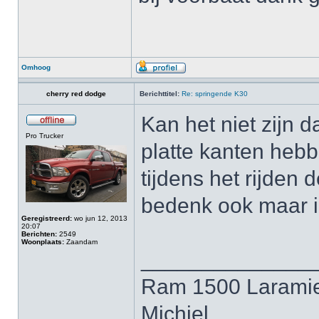
Omhoog
cherry red dodge
Berichttitel:
Re: springende K30
Kan het niet zijn 
Pro Trucker
platte kanten hebb
tijdens het rijden 
bedenk ook maar i
Geregistreerd:
wo jun 12, 2013
20:07
Berichten:
2549
Woonplaats:
Zaandam
______________
Ram 1500 Laramie
Michiel.