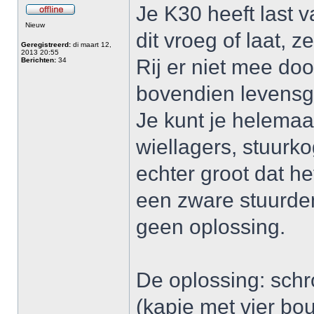
Je K30 heeft last v
Nieuw
dit vroeg of laat, 
Geregistreerd:
di maart 12,
2013 20:55
Rij er niet mee door
Berichten:
34
bovendien levensge
Je kunt je helemaa
wiellagers, stuurk
echter groot dat he
een zware stuurdem
geen oplossing.
De oplossing: schr
(kapje met vier bo