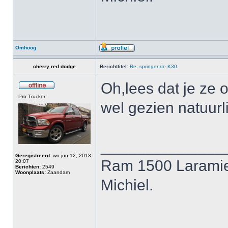
Omhoog
cherry red dodge
Berichttitel:
Re: springende K30
Oh,lees dat je ze 
Pro Trucker
wel gezien natuurl
______________
Geregistreerd:
wo jun 12, 2013
Ram 1500 Laramie
20:07
Berichten:
2549
Woonplaats:
Zaandam
Michiel.