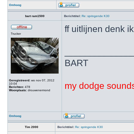
Omhoog
bart ram1500
Berichttitel:
Re: springende K30
ff uitlijnen denk ik
Trucker
_____________
BART
Geregistreerd:
wo nov 07, 2012
my dodge sounds 
10:04
Berichten:
478
Woonplaats:
drouwenermond
Omhoog
Tim 2000
Berichttitel:
Re: springende K30