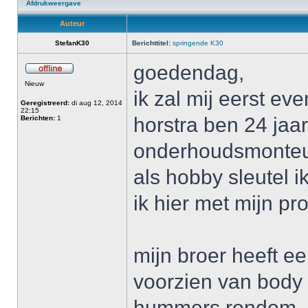
Afdrukweergave
Auteur
StefanK30
Berichttitel:
springende K30
goedendag,
Nieuw
ik zal mij eerst ev
Geregistreerd:
di aug 12, 2014
22:15
horstra ben 24 jaa
Berichten:
1
onderhoudsmonteur
als hobby sleutel 
ik hier met mijn pr
mijn broer heeft ee
voorzien van body l
hummers rondom.