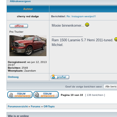
Afdrukweergave
Auteur
cherry red dodge
Berichttitel:
Re: Instagram weetjes!!!
Mooie binnenkomer...
Pro Trucker
_________________
Ram 1500 Laramie 5.7 Hemi 2011-tuned.
Michiel.
Geregistreerd:
wo jun 12, 2013
20:07
Berichten:
2549
Woonplaats:
Zaandam
Omhoog
Geef de vorige berichten weer:
Pagina
10
van
10
[ 136 berichten ]
Forumoverzicht
»
Forums
»
Off-Topic
Wie is er online