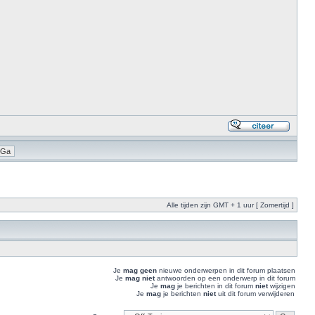
Alle tijden zijn GMT + 1 uur [ Zomertijd ]
Je
mag geen
nieuwe onderwerpen in dit forum plaatsen
Je
mag niet
antwoorden op een onderwerp in dit forum
Je
mag
je berichten in dit forum
niet
wijzigen
Je
mag
je berichten
niet
uit dit forum verwijderen