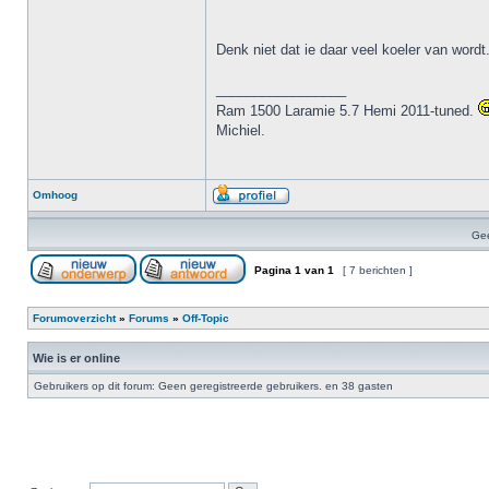
Denk niet dat ie daar veel koeler van wordt
_________________
Ram 1500 Laramie 5.7 Hemi 2011-tuned.
Michiel.
Omhoog
Gee
Pagina
1
van
1
[ 7 berichten ]
Forumoverzicht
»
Forums
»
Off-Topic
Wie is er online
Gebruikers op dit forum: Geen geregistreerde gebruikers. en 38 gasten