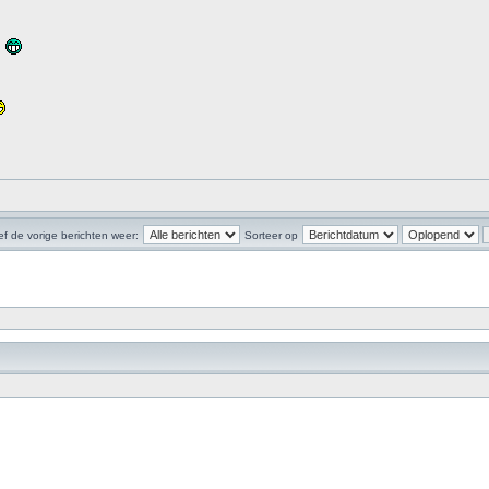
.
f de vorige berichten weer:
Sorteer op