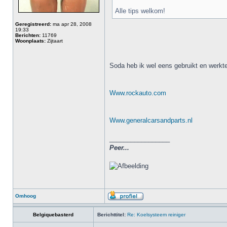
Alle tips welkom!
Geregistreerd:
ma apr 28, 2008
19:33
Berichten:
11769
Woonplaats:
Zijtaart
Soda heb ik wel eens gebruikt en werkt
Www.rockauto.com
Www.generalcarsandparts.nl
_________________
Peer...
Omhoog
Belgiquebasterd
Berichttitel:
Re: Koelsysteem reiniger