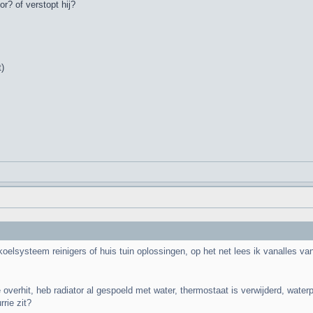
r? of verstopt hij?
)
elsysteem reinigers of huis tuin oplossingen, op het net lees ik vanalles va
e overhit, heb radiator al gespoeld met water, thermostaat is verwijderd, wate
rrie zit?