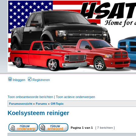
Inloggen
Registreren
Toon onbeantwoorde berichten
|
Toon actieve onderwerpen
Forumoverzicht
»
Forums
»
Off-Topic
Koelsysteem reiniger
Pagina
1
van
1
[ 7 berichten ]