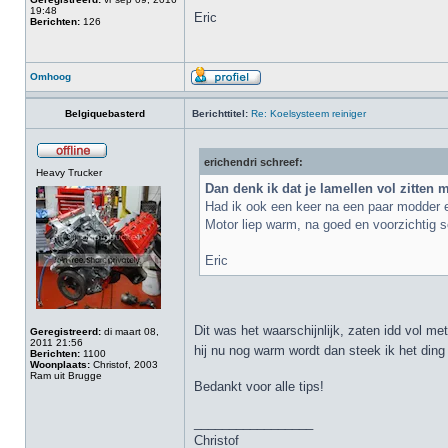
19:48
Eric
Berichten:
126
Omhoog
Belgiquebasterd
Berichttitel:
Re: Koelsysteem reiniger
erichendri schreef:
Heavy Trucker
Dan denk ik dat je lamellen vol zitten m
Had ik ook een keer na een paar modder en
Motor liep warm, na goed en voorzichtig 
Eric
Dit was het waarschijnlijk, zaten idd vol m
Geregistreerd:
di maart 08,
2011 21:56
hij nu nog warm wordt dan steek ik het ding
Berichten:
1100
Woonplaats:
Christof, 2003
Ram uit Brugge
Bedankt voor alle tips!
_________________
Christof