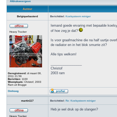
Afdrukweergave
Auteur
Belgiquebasterd
Berichttitel:
Koelsysteem reiniger
Iemand goede ervaring met bepaalde koelsyst
of hoe zeg je dat?
Heavy Trucker
Is voor graafmachine die na half uurtje over
de radiator en in het blok smurrie zit?
Alle tips welkom!
_________________
Christof
2003 ram
Geregistreerd:
di maart 08,
2011 21:56
Berichten:
1100
Woonplaats:
Christof, 2003
Ram uit Brugge
Omhoog
martin117
Berichttitel:
Re: Koelsysteem reiniger
Heb je wel druk op de slangen?
Heavy Trucker