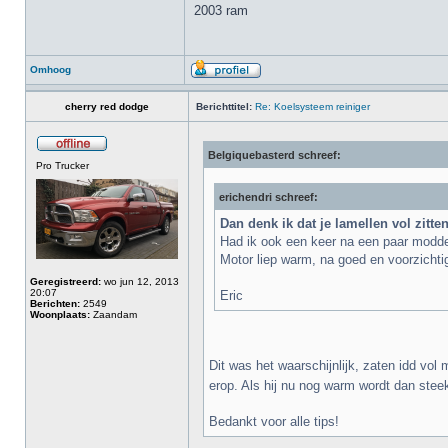
2003 ram
Omhoog
cherry red dodge
Berichttitel:
Re: Koelsysteem reiniger
Belgiquebasterd schreef:
Pro Trucker
erichendri schreef:
Dan denk ik dat je lamellen vol zitte
Had ik ook een keer na een paar modder
Motor liep warm, na goed en voorzichti
Geregistreerd:
wo jun 12, 2013
20:07
Eric
Berichten:
2549
Woonplaats:
Zaandam
Dit was het waarschijnlijk, zaten idd vo
erop. Als hij nu nog warm wordt dan steek
Bedankt voor alle tips!