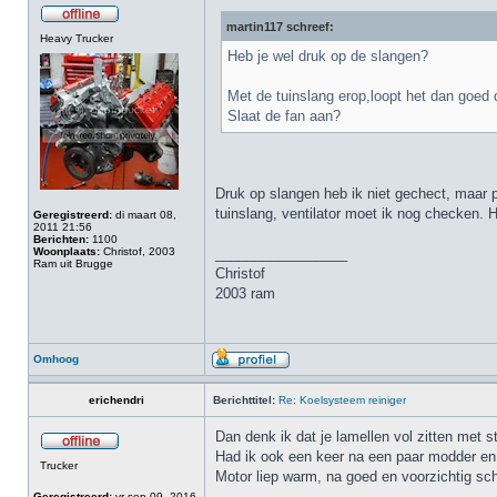
martin117 schreef:
Heavy Trucker
Heb je wel druk op de slangen?
Met de tuinslang erop,loopt het dan goed d
Slaat de fan aan?
Druk op slangen heb ik niet gechect, maar p
tuinslang, ventilator moet ik nog checken. H
Geregistreerd:
di maart 08,
2011 21:56
Berichten:
1100
Woonplaats:
Christof, 2003
_________________
Ram uit Brugge
Christof
2003 ram
Omhoog
erichendri
Berichttitel:
Re: Koelsysteem reiniger
Dan denk ik dat je lamellen vol zitten met s
Had ik ook een keer na een paar modder en s
Trucker
Motor liep warm, na goed en voorzichtig sc
Geregistreerd:
vr sep 09, 2016