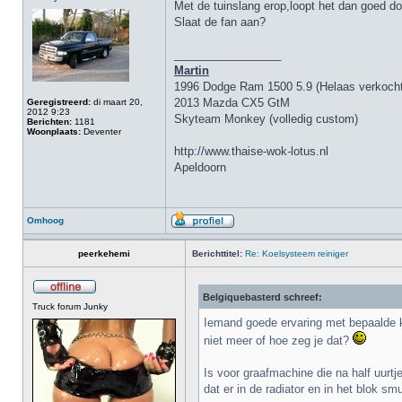
Met de tuinslang erop,loopt het dan goed doo
Slaat de fan aan?
_________________
Martin
1996 Dodge Ram 1500 5.9 (Helaas verkocht
2013 Mazda CX5 GtM
Geregistreerd:
di maart 20,
2012 9:23
Skyteam Monkey (volledig custom)
Berichten:
1181
Woonplaats:
Deventer
http://www.thaise-wok-lotus.nl
Apeldoorn
Omhoog
peerkehemi
Berichttitel:
Re: Koelsysteem reiniger
Belgiquebasterd schreef:
Truck forum Junky
Iemand goede ervaring met bepaalde ko
niet meer of hoe zeg je dat?
Is voor graafmachine die na half uurtj
dat er in de radiator en in het blok smu