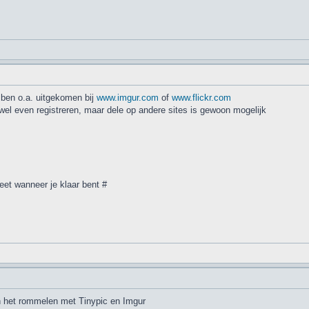
 ben o.a. uitgekomen bij
www.imgur.com
of
www.flickr.com
ei wel even registreren, maar dele op andere sites is gewoon mogelijk
eet wanneer je klaar bent #
 het rommelen met Tinypic en Imgur