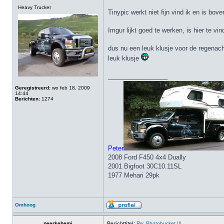
Heavy Trucker
Tinypic werkt niet fijn vind ik en is bo
Imgur lijkt goed te werken, is hier te vi
dus nu een leuk klusje voor de regenac
leuk klusje
_________________
Geregistreerd:
wo feb 18, 2009
14:44
Berichten:
1274
Peter
2008 Ford F450 4x4 Dually
2001 Bigfoot 30C10.11SL
1977 Mehari 29pk
Omhoog
peerkehemi
Berichttitel:
Re: Photobucket !!!