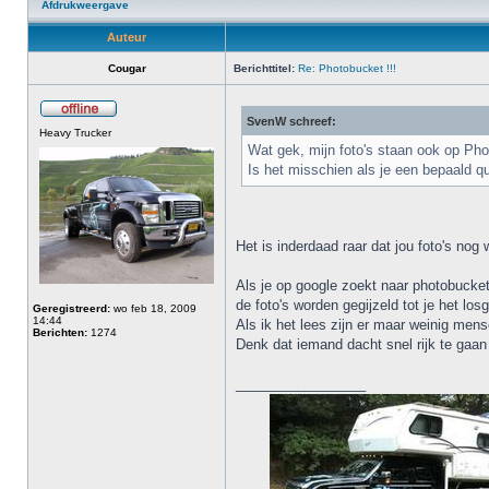
Afdrukweergave
Auteur
Cougar
Berichttitel:
Re: Photobucket !!!
SvenW schreef:
Heavy Trucker
Wat gek, mijn foto's staan ook op Pho
Is het misschien als je een bepaald q
Het is inderdaad raar dat jou foto's nog 
Als je op google zoekt naar photobucket
de foto's worden gegijzeld tot je het los
Geregistreerd:
wo feb 18, 2009
14:44
Als ik het lees zijn er maar weinig men
Berichten:
1274
Denk dat iemand dacht snel rijk te gaa
_________________