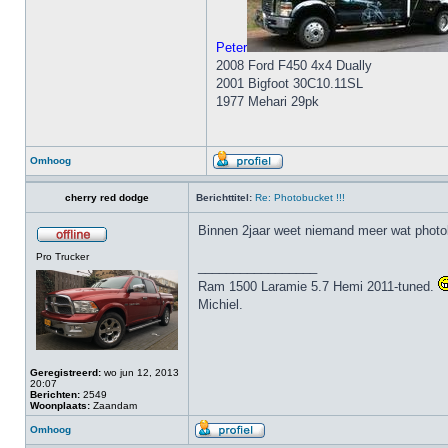
Peter
2008 Ford F450 4x4 Dually
2001 Bigfoot 30C10.11SL
1977 Mehari 29pk
Omhoog
cherry red dodge
Berichttitel:
Re: Photobucket !!!
Binnen 2jaar weet niemand meer wat photo
Pro Trucker
_________________
Ram 1500 Laramie 5.7 Hemi 2011-tuned.
Michiel.
Geregistreerd:
wo jun 12, 2013
20:07
Berichten:
2549
Woonplaats:
Zaandam
Omhoog