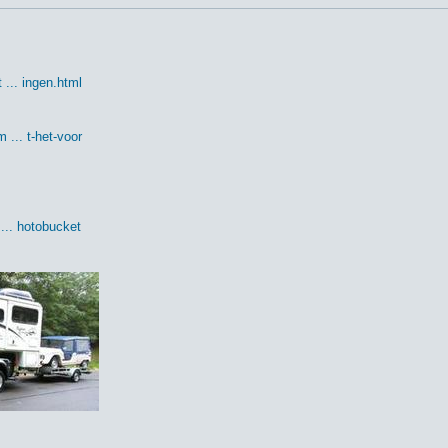
 ... ingen.html
 ... t-het-voor
... hotobucket