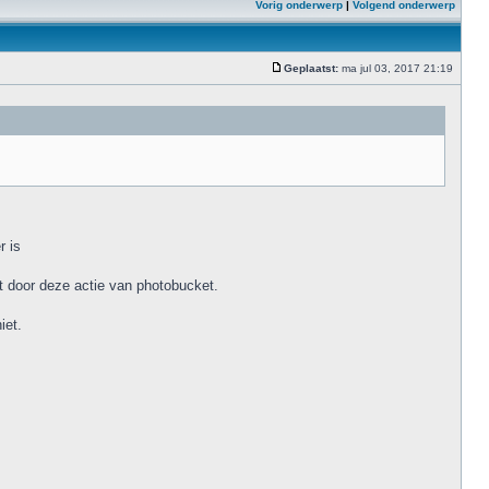
Vorig onderwerp
|
Volgend onderwerp
Geplaatst:
ma jul 03, 2017 21:19
r is
t door deze actie van photobucket.
iet.