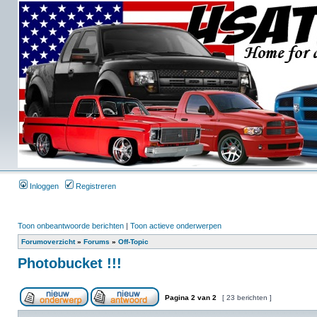
Inloggen
Registreren
Toon onbeantwoorde berichten
|
Toon actieve onderwerpen
Forumoverzicht
»
Forums
»
Off-Topic
Photobucket !!!
Pagina
2
van
2
[ 23 berichten ]