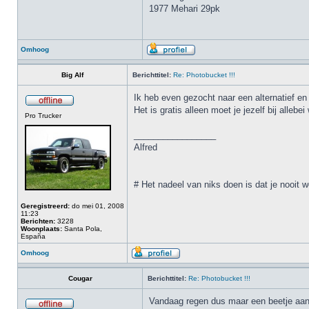
1977 Mehari 29pk
Omhoog
Big Alf
Berichttitel:
Re: Photobucket !!!
Ik heb even gezocht naar een alternatief en
Het is gratis alleen moet je jezelf bij alleb
Pro Trucker
_________________
Alfred
# Het nadeel van niks doen is dat je nooit w
Geregistreerd:
do mei 01, 2008
11:23
Berichten:
3228
Woonplaats:
Santa Pola,
España
Omhoog
Cougar
Berichttitel:
Re: Photobucket !!!
Vandaag regen dus maar een beetje aan