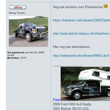
Nog wat reclame voor Photobucket
Heavy Trucker
https://tweakers.net/nieuws/126637/phot
http://www.dutchcowboys.nl/online/hoe-m
Hier nog wat alternatieven
Geregistreerd:
wo feb 18, 2009
14:44
http://webwereld.nl/software/99681-de-6 
Berichten:
1274
_________________
Peter
2008 Ford F450 4x4 Dually
2001 Bigfoot 30C10.11SL