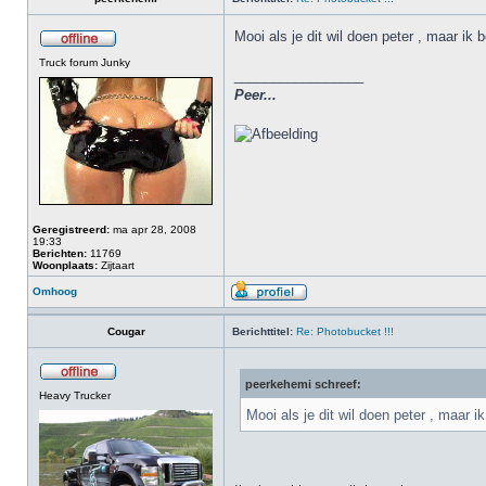
Mooi als je dit wil doen peter , maar ik 
Truck forum Junky
_________________
Peer...
Geregistreerd:
ma apr 28, 2008
19:33
Berichten:
11769
Woonplaats:
Zijtaart
Omhoog
Cougar
Berichttitel:
Re: Photobucket !!!
peerkehemi schreef:
Heavy Trucker
Mooi als je dit wil doen peter , maar i