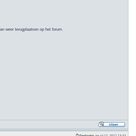
an weer terugplaatsen op het forum.
Geplaatst:
wo jul 12, 2017 13:42