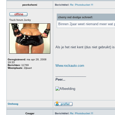
peerkehemi
Berichttitel:
Re: Photobucket !!!
cherry red dodge schreef:
Truck forum Junky
Binnen 2jaar weet niemand meer wat 
Als je het niet kent (dus niet gebruikt) i
Geregistreerd:
ma apr 28, 2008
19:33
Berichten:
11769
Www.rockauto.com
Woonplaats:
Zijtaart
_________________
Peer...
Omhoog
Cougar
Berichttitel:
Re: Photobucket !!!