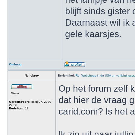
blijft sinds giste
Daarnaast wil ik 
gele kaarsjes.
Omhoog
Nejiokrev
Berichttitel:
Re: Webshops in de USA en verlichtingsv
Op het forum zelf 
Nieuw
dat hier de vraag 
Geregistreerd:
di jul 07, 2020
22:58
carid.com? Is het 
Berichten:
11
Ik zie uit naar jull