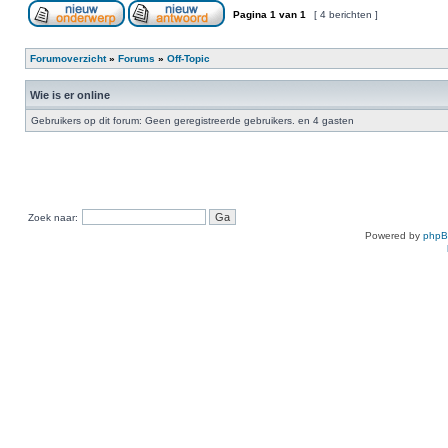
Pagina
1
van
1
[ 4 berichten ]
Forumoverzicht
»
Forums
»
Off-Topic
Wie is er online
Gebruikers op dit forum: Geen geregistreerde gebruikers. en 4 gasten
Zoek naar:
Powered by
php