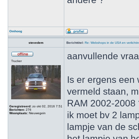
Omhoog
stevedem
Berichttitel:
Re: Webshops in de USA en verlichti
aanvullende vraa
Trucker
Is er ergens een 
vermeld staan, m
RAM 2002-2008 
Geregistreerd:
zo okt 02, 2016 7:51
Berichten:
276
ik moet bv 2 lamp
Woonplaats:
Nieuwegein
lampje van de sc
het lampje van he