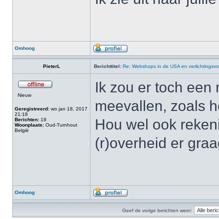
Omhoog
PieterL
Berichttitel:
Re: Webshops in de USA en verlichtingsv
Ik zou er toch een 
Nieuw
meevallen, zoals he
Geregistreerd:
wo jan 18, 2017
21:18
Hou wel ook rekeni
Berichten:
19
Woonplaats:
Oud-Turnhout
België
(r)overheid er gra
Omhoog
Geef de vorige berichten weer: