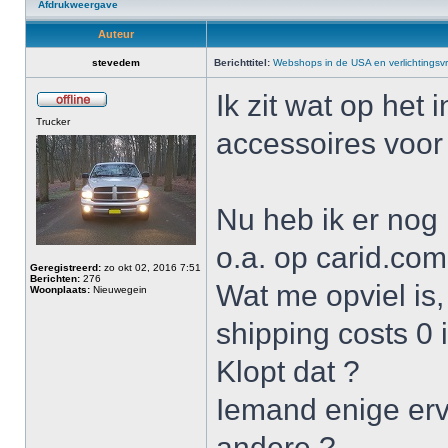
Afdrukweergave
Auteur
stevedem
Berichttitel:
Webshops in de USA en verlichtingsv
Ik zit wat op het
Trucker
accessoires voo
Nu heb ik er nog
o.a. op carid.co
Geregistreerd:
zo okt 02, 2016 7:51
Berichten:
276
Wat me opviel is,
Woonplaats:
Nieuwegein
shipping costs 0 i
Klopt dat ?
Iemand enige erva
andere ?