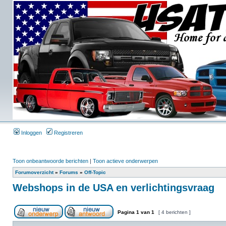
Inloggen
Registreren
Toon onbeantwoorde berichten
|
Toon actieve onderwerpen
Forumoverzicht
»
Forums
»
Off-Topic
Webshops in de USA en verlichtingsvraag
Pagina
1
van
1
[ 4 berichten ]