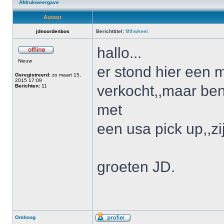
Afdrukweergave
Auteur
jdnoordenbos
Berichttitel:
fifthwheel.
hallo...
Nieuw
er stond hier een m
Geregistreerd:
zo maart 15,
2015 17:09
verkocht,,maar be
Berichten:
11
met
een usa pick up,,zi
groeten JD.
Omhoog