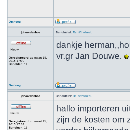
Omhoog
jdnoordenbos
Berichttitel:
Re: fifthwheel.
dankje herman,,hou
Nieuw
vr.gr Jan Douwe.
Geregistreerd:
zo maart 15,
2015 17:09
Berichten:
11
Omhoog
jdnoordenbos
Berichttitel:
Re: fifthwheel.
hallo importeren u
Nieuw
zijn de kosten om z
Geregistreerd:
zo maart 15,
2015 17:09
Berichten:
11