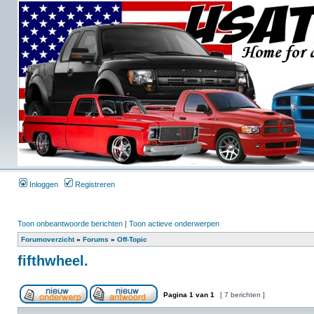
Inloggen
Registreren
Toon onbeantwoorde berichten
|
Toon actieve onderwerpen
Forumoverzicht
»
Forums
»
Off-Topic
fifthwheel.
Pagina
1
van
1
[ 7 berichten ]