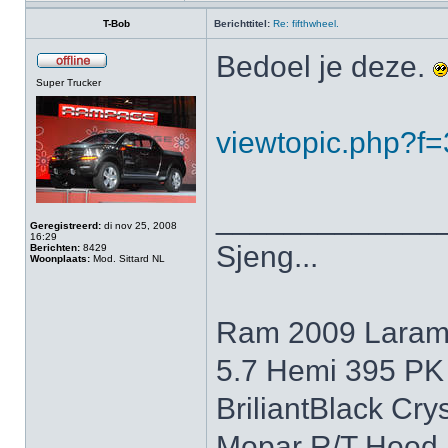
T-Bob
Berichttitel:
Re: fifthwheel.
Bedoel je deze.
Super Trucker
viewtopic.php?f
_____________
Geregistreerd:
di nov 25, 2008
16:29
Sjeng...
Berichten:
8429
Woonplaats:
Mod. Sittard NL
Ram 2009 Laram
5.7 Hemi 395 PK
BriliantBlack Cry
Mopar R/T Hood,