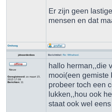
Er zijn geen lasti
mensen en dat maak
Omhoog
jdnoordenbos
Berichttitel:
Re: fifthwheel.
hallo herman,,die 
Nieuw
mooi(een gemiste k
Geregistreerd:
zo maart 15,
2015 17:09
probeer toch een co
Berichten:
11
lukken,,hou ook he
staat ook wel eens