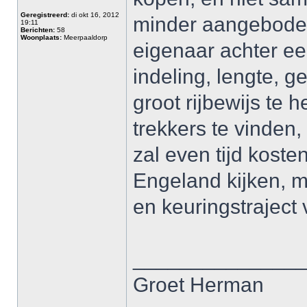
Geregistreerd:
di okt 16, 2012
minder aangeboden,
19:11
Berichten:
58
Woonplaats:
Meerpaaldorp
eigenaar achter een
indeling, lengte, g
groot rijbewijs te h
trekkers te vinden,
zal even tijd koste
Engeland kijken, 
en keuringstraject
______________
Groet Herman