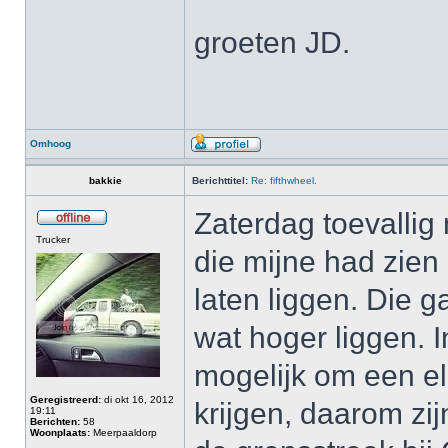
groeten JD.
Omhoog
bakkie
Berichttitel:
Re: fifthwheel.
Zaterdag toevallig
Trucker
die mijne had zien
laten liggen. Die g
wat hoger liggen. I
mogelijk om een el
Geregistreerd:
di okt 16, 2012
krijgen, daarom zi
19:11
Berichten:
58
Woonplaats:
Meerpaaldorp