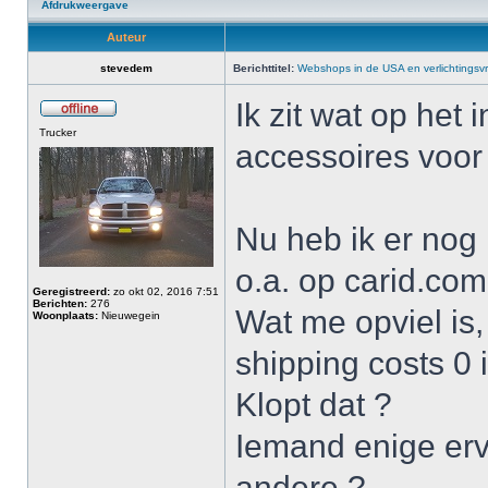
Afdrukweergave
Auteur
stevedem
Berichttitel:
Webshops in de USA en verlichtingsv
Ik zit wat op het
Trucker
accessoires voo
Nu heb ik er nog
o.a. op carid.co
Geregistreerd:
zo okt 02, 2016 7:51
Berichten:
276
Wat me opviel is,
Woonplaats:
Nieuwegein
shipping costs 0 i
Klopt dat ?
Iemand enige erva
andere ?