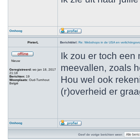
Omhoog
PieterL
Berichttitel:
Re: Webshops in de USA en verlichtingsv
Ik zou er toch een 
Nieuw
meevallen, zoals he
Geregistreerd:
wo jan 18, 2017
21:18
Hou wel ook rekeni
Berichten:
19
Woonplaats:
Oud-Turnhout
België
(r)overheid er gra
Omhoog
Geef de vorige berichten weer: