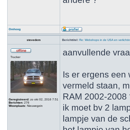
Omhoog
stevedem
Berichttitel:
Re: Webshops in de USA en verlichti
aanvullende vraa
Trucker
Is er ergens een 
vermeld staan, m
RAM 2002-2008 
Geregistreerd:
zo okt 02, 2016 7:51
Berichten:
276
ik moet bv 2 lamp
Woonplaats:
Nieuwegein
lampje van de sc
het lampje van he