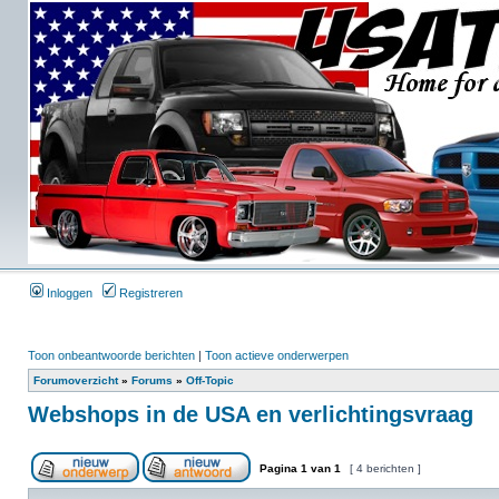
Inloggen
Registreren
Toon onbeantwoorde berichten
|
Toon actieve onderwerpen
Forumoverzicht
»
Forums
»
Off-Topic
Webshops in de USA en verlichtingsvraag
Pagina
1
van
1
[ 4 berichten ]