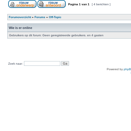
Pagina
1
van
1
[ 4 berichten ]
Forumoverzicht
»
Forums
»
Off-Topic
Wie is er online
Gebruikers op dit forum: Geen geregistreerde gebruikers. en 4 gasten
Zoek naar:
Powered by
php