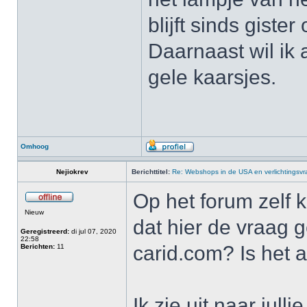
blijft sinds giste
Daarnaast wil ik 
gele kaarsjes.
Omhoog
Nejiokrev
Berichttitel:
Re: Webshops in de USA en verlichtingsv
Op het forum zelf 
Nieuw
dat hier de vraag 
Geregistreerd:
di jul 07, 2020
22:58
carid.com? Is het 
Berichten:
11
Ik zie uit naar jull