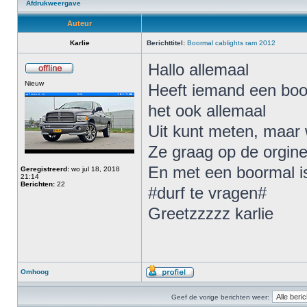
Afdrukweergave
Auteur
Karlie
Berichttitel:
Boormal cablights ram 2012
Hallo allemaal
Nieuw
Heeft iemand een boor
het ook allemaal
Uit kunt meten, maar 
Ze graag op de orgine
En met een boormal is
Geregistreerd:
wo jul 18, 2018
21:14
Berichten:
22
#durf te vragen#
Greetzzzzz karlie
Omhoog
Geef de vorige berichten weer: