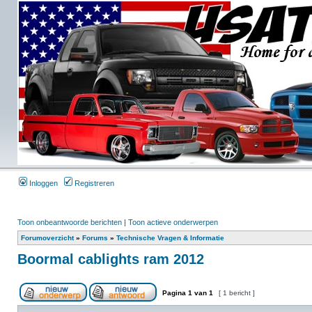
Inloggen
Registreren
Toon onbeantwoorde berichten
|
Toon actieve onderwerpen
Forumoverzicht
»
Forums
»
Technische Vragen & Informatie
Boormal cablights ram 2012
Pagina
1
van
1
[ 1 bericht ]