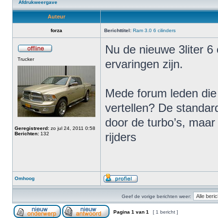
Afdrukweergave
Auteur
forza
Berichttitel:
Ram 3.0 6 cilinders
Nu de nieuwe 3liter 6 c
Trucker
ervaringen zijn.
Mede forum leden die 
vertellen? De standa
door de turbo’s, maar
Geregistreerd:
zo jul 24, 2011 0:58
Berichten:
132
rijders
Omhoog
Geef de vorige berichten weer:
Pagina
1
van
1
[ 1 bericht ]