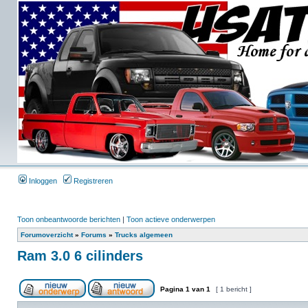
Inloggen
Registreren
Toon onbeantwoorde berichten
|
Toon actieve onderwerpen
Forumoverzicht
»
Forums
»
Trucks algemeen
Ram 3.0 6 cilinders
Pagina
1
van
1
[ 1 bericht ]