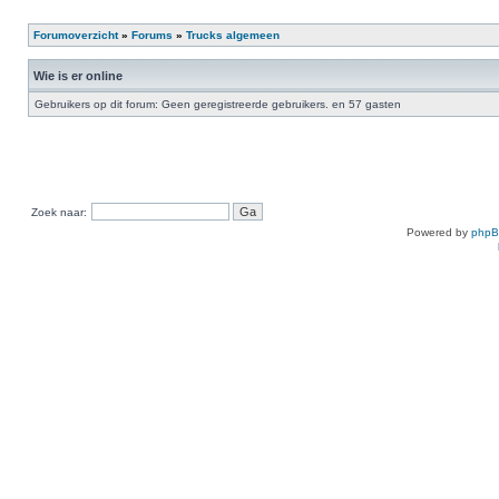
Forumoverzicht
»
Forums
»
Trucks algemeen
Wie is er online
Gebruikers op dit forum: Geen geregistreerde gebruikers. en 57 gasten
Zoek naar:
Powered by
php