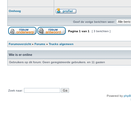
Omhoog
Geef de vorige berichten weer:
Pagina
1
van
1
[ 3 berichten ]
Forumoverzicht
»
Forums
»
Trucks algemeen
Wie is er online
Gebruikers op dit forum: Geen geregistreerde gebruikers. en 11 gasten
Zoek naar:
Powered by
php