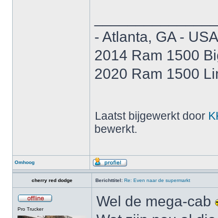
______________
- Atlanta, GA - USA
2014 Ram 1500 B
2020 Ram 1500 Li
Laatst bijgewerkt door
K
bewerkt.
Omhoog
cherry red dodge
Berichttitel:
Re: Even naar de supermarkt
Wel de mega-cab
Pro Trucker