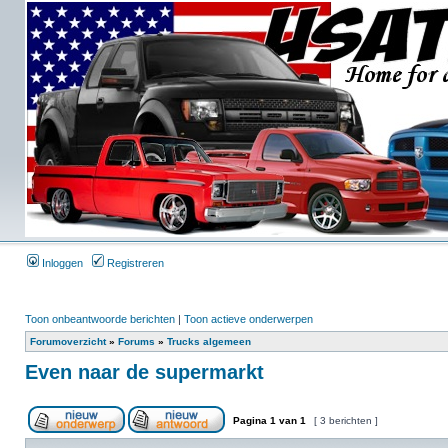
Inloggen
Registreren
Toon onbeantwoorde berichten
|
Toon actieve onderwerpen
Forumoverzicht
»
Forums
»
Trucks algemeen
Even naar de supermarkt
Pagina
1
van
1
[ 3 berichten ]