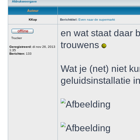
Afdrukweergave
Auteur
KKop
Berichttitel:
Even naar de supermarkt
en wat staat daar 
Trucker
trouwens
Geregistreerd:
di nov 26, 2013
1:35
Berichten:
133
Wat je (net) niet k
geluidsinstallatie