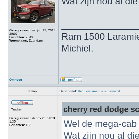
Wat zijn nou al d
______________
Geregistreerd:
wo jun 12, 2013
Ram 1500 Laramie
20:07
Berichten:
2549
Woonplaats:
Zaandam
Michiel.
Omhoog
KKop
Berichttitel:
Re: Even naar de supermarkt
cherry red dodge sc
Trucker
Geregistreerd:
di nov 26, 2013
Wel de mega-ca
1:35
Berichten:
133
Wat zijn nou al d