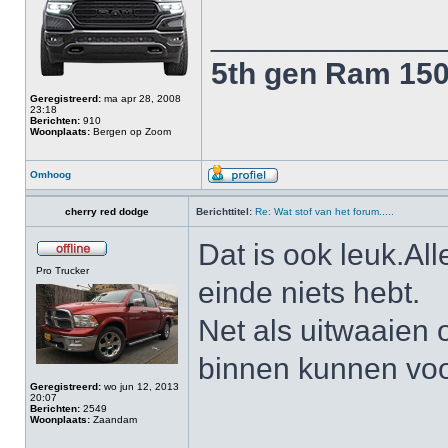
_____________
5th gen Ram 15
Geregistreerd:
ma apr 28, 2008
23:18
Berichten:
910
Woonplaats:
Bergen op Zoom
Omhoog
cherry red dodge
Berichttitel:
Re: Wat stof van het forum.....
Dat is ook leuk.Al
Pro Trucker
einde niets hebt.
Net als uitwaaien 
binnen kunnen voor
Geregistreerd:
wo jun 12, 2013
20:07
Berichten:
2549
Woonplaats:
Zaandam
______________