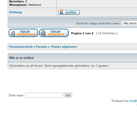
Berichten:
2
Woonplaats:
Helmond
Omhoog
Geef de vorige berichten weer:
Pagina
2
van
2
[ 22 berichten ]
Forumoverzicht
»
Forums
»
Trucks algemeen
Wie is er online
Gebruikers op dit forum: Geen geregistreerde gebruikers. en 7 gasten
Zoek naar:
Powered by
php