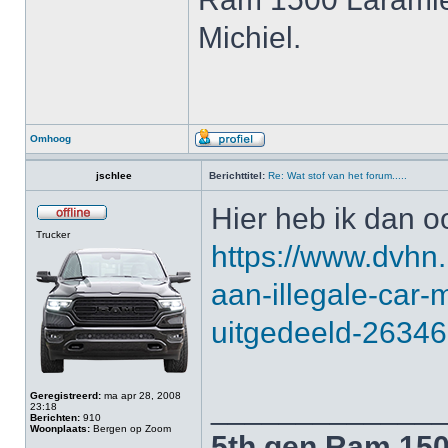
Michiel.
Omhoog
jschlee
Berichttitel:
Re: Wat stof van het forum.....
Hier heb ik dan o
Trucker
https://www.dvhn.
aan-illegale-car-
uitgedeeld-26346
Geregistreerd:
ma apr 28, 2008
_____________
23:18
Berichten:
910
Woonplaats:
Bergen op Zoom
5th gen Ram 15