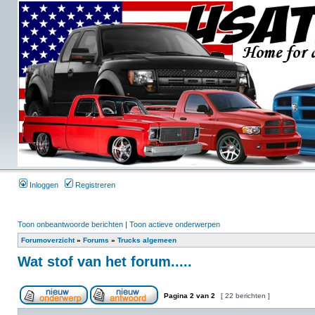
Inloggen
Registreren
Toon onbeantwoorde berichten
|
Toon actieve onderwerpen
Forumoverzicht
»
Forums
»
Trucks algemeen
Wat stof van het forum.....
Pagina
2
van
2
[ 22 berichten ]