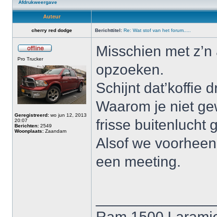
Afdrukweergave
Auteur
cherry red dodge
Berichttitel:
Re: Wat stof van het forum.....
Misschien met z’n 
Pro Trucker
opzoeken.
Schijnt dat’koffie d
Waarom je niet ge
Geregistreerd:
wo jun 12, 2013
frisse buitenlucht g
20:07
Berichten:
2549
Woonplaats:
Zaandam
Alsof we voorheen 
een meeting.
______________
Ram 1500 Laramie