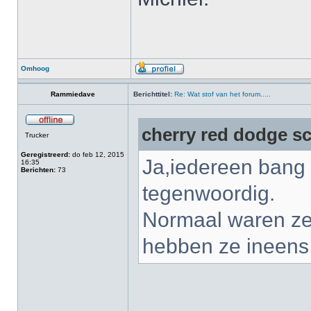
Omhoog
Rammiedave
Berichttitel:
Re: Wat stof van het forum.....
cherry red dodge sc
Trucker
Geregistreerd:
do feb 12, 2015
Ja,iedereen bang 
16:35
Berichten:
73
tegenwoordig.
Normaal waren ze 
hebben ze ineens 