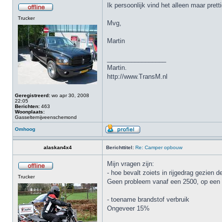
Ik persoonlijk vind het alleen maar pret
Trucker
Mvg,
Martin
_________________
Martin.
http://www.TransM.nl
Geregistreerd:
wo apr 30, 2008
22:05
Berichten:
463
Woonplaats:
Gasselternijveenschemond
Omhoog
alaskan4x4
Berichttitel:
Re: Camper opbouw
Mijn vragen zijn:
- hoe bevalt zoiets in rijgedrag gezien 
Trucker
Geen probleem vanaf een 2500, op een 1
- toename brandstof verbruik
Ongeveer 15%