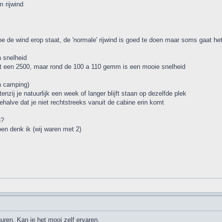
m rijwind
 de wind erop staat, de 'normale' rijwind is goed te doen maar soms gaat het f
n snelheid
t een 2500, maar rond de 100 a 110 gemm is een mooie snelheid
n camping)
enzij je natuurlijk een week of langer blijft staan op dezelfde plek
ehalve dat je niet rechtstreeks vanuit de cabine erin komt
n?
oen denk ik (wij waren met 2)
uren. Kan je het mooi zelf ervaren.