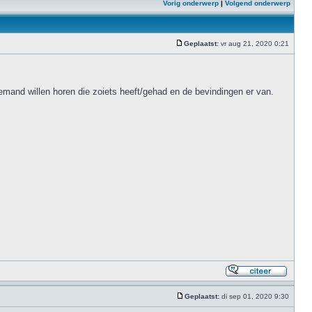
Vorig onderwerp
|
Volgend onderwerp
Geplaatst:
vr aug 21, 2020 0:21
iemand willen horen die zoiets heeft/gehad en de bevindingen er van.
Geplaatst:
di sep 01, 2020 9:30