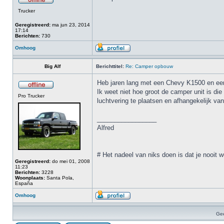
Trucker
Geregistreerd:
ma jun 23, 2014
17:14
Berichten:
730
Omhoog
Big Alf
Berichttitel:
Re: Camper opbouw
Heb jaren lang met een Chevy K1500 en een
Ik weet niet hoe groot de camper unit is d
Pro Trucker
luchtvering te plaatsen en afhangekelijk v
_________________
Alfred
# Het nadeel van niks doen is dat je nooit w
Geregistreerd:
do mei 01, 2008
11:23
Berichten:
3228
Woonplaats:
Santa Pola,
España
Omhoog
Gee