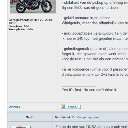
- stabiliteit van de pickup op snelweg iv
Bij een 2500 was dit goed te doen
- geluid toename in de cabine
Geregistreerd:
wo dec 23, 2015
Windgeruis, maar das afhankelijk van hoe
10:03
Berichten:
104
Woonplaats:
Halle
- max acceptabele verantwoord Te rijde
ik heb er 140 top mee gereden maar me
- gebruiksgemak (o.a. er af halen op ee
forget it, das gewoon teveel werk imho, t
voor de rest is het net als een camper b
- is er voldoende ruimte voor 3 persone
3 volwassenen is krap, 2+1 kind is te d
_________________
Yes it's fast, No you can't drive it !
Omhoog
Martin
Berichttitel:
Re: Camper opbouw
Zie op de site van DUSA dat ze ze ook verh