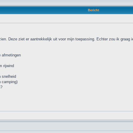
Bericht
n. Deze ziet er aantrekkelijk uit voor mijn toepassing. Echter zou ik graag 
de afmetingen
m rijwind
n snelheid
n camping)
n?