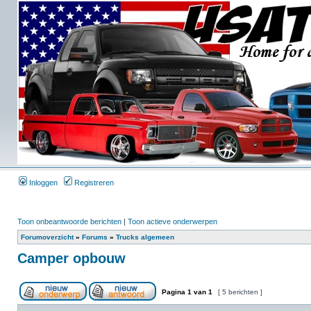
Inloggen
Registreren
Toon onbeantwoorde berichten
|
Toon actieve onderwerpen
Forumoverzicht
»
Forums
»
Trucks algemeen
Camper opbouw
Pagina
1
van
1
[ 5 berichten ]