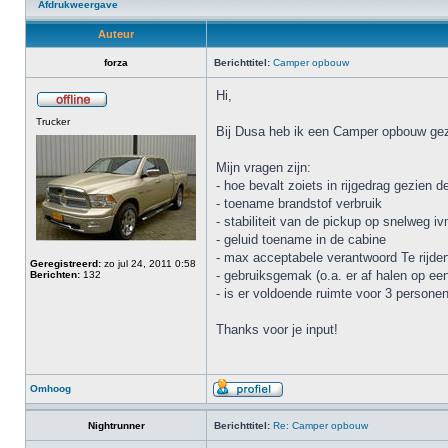
Afdrukweergave
Auteur
forza
Berichttitel:
Camper opbouw
Hi,
Trucker
Bij Dusa heb ik een Camper opbouw gezie
Mijn vragen zijn:
- hoe bevalt zoiets in rijgedrag gezien 
- toename brandstof verbruik
- stabiliteit van de pickup op snelweg iv
- geluid toename in de cabine
- max acceptabele verantwoord Te rijde
Geregistreerd:
zo jul 24, 2011 0:58
- gebruiksgemak (o.a. er af halen op ee
Berichten:
132
- is er voldoende ruimte voor 3 persone
Thanks voor je input!
Omhoog
Nightrunner
Berichttitel:
Re: Camper opbouw