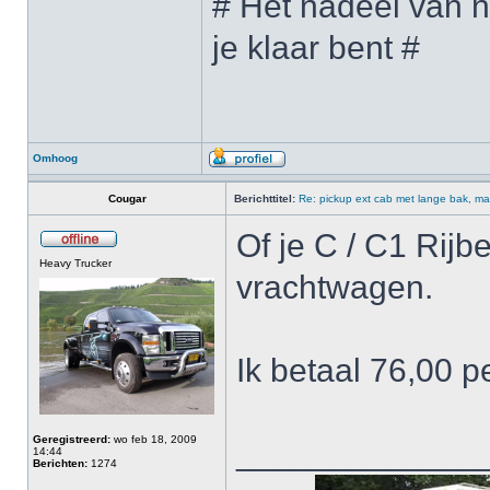
# Het nadeel van n
je klaar bent #
Omhoog
Cougar
Berichttitel:
Re: pickup ext cab met lange bak, ma
Of je C / C1 Rijb
Heavy Trucker
vrachtwagen.
Ik betaal 76,00 
Geregistreerd:
wo feb 18, 2009
_____________
14:44
Berichten:
1274