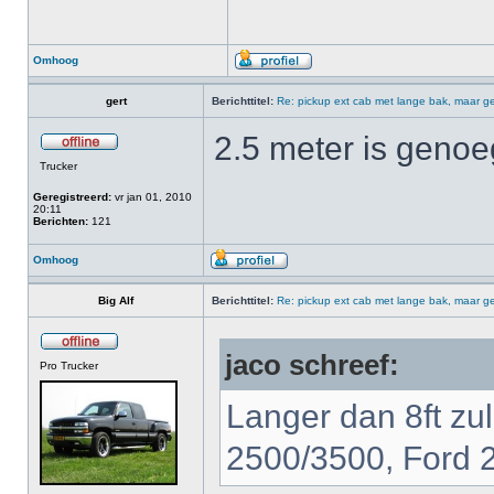
Omhoog
gert
Berichttitel:
Re: pickup ext cab met lange bak, maar ge
2.5 meter is genoe
Trucker
Geregistreerd:
vr jan 01, 2010
20:11
Berichten:
121
Omhoog
Big Alf
Berichttitel:
Re: pickup ext cab met lange bak, maar ge
jaco schreef:
Pro Trucker
Langer dan 8ft zu
2500/3500, Ford 