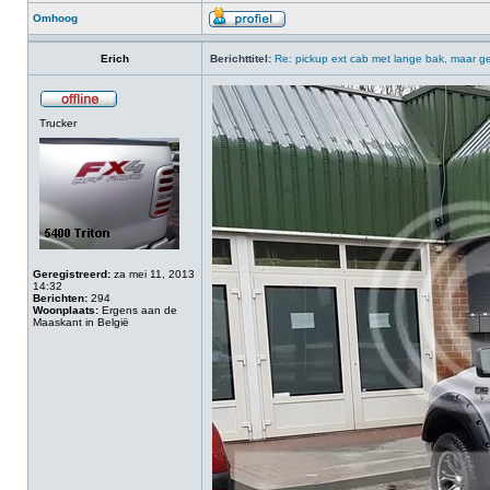
Omhoog
Erich
Berichttitel:
Re: pickup ext cab met lange bak, maar ge
Trucker
Geregistreerd:
za mei 11, 2013
14:32
Berichten:
294
Woonplaats:
Ergens aan de
Maaskant in België