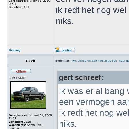
Geregistreerd:
vr jan 01, 2010
20:11
ik redt het nog wel 
Berichten:
121
niks.
Omhoog
Big Alf
Berichttitel:
Re: pickup ext cab met lange bak, maar ge
gert schreef:
Pro Trucker
ik was er al bang 
een vermogen aan 
ik redt het nog wel
Geregistreerd:
do mei 01, 2008
11:23
niks.
Berichten:
3228
Woonplaats:
Santa Pola,
España