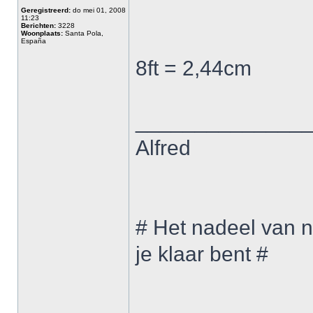
Geregistreerd:
do mei 01, 2008
11:23
Berichten:
3228
Woonplaats:
Santa Pola,
España
8ft = 2,44cm
______________
Alfred
# Het nadeel van n
je klaar bent #