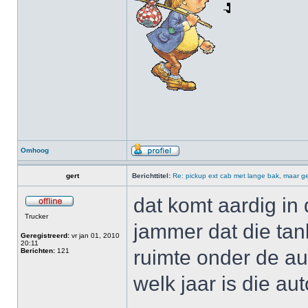
Omhoog
gert
Berichttitel:
Re: pickup ext cab met lange bak, maar ge
dat komt aardig in 
Trucker
jammer dat die tan
Geregistreerd:
vr jan 01, 2010
20:11
ruimte onder de au
Berichten:
121
welk jaar is die au