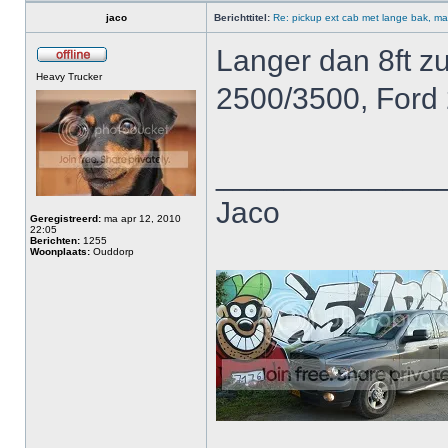
jaco
Berichttitel:
Re: pickup ext cab met lange bak, ma
Langer dan 8ft z
Heavy Trucker
2500/3500, Ford
_____________
Jaco
Geregistreerd:
ma apr 12, 2010
22:05
Berichten:
1255
Woonplaats:
Ouddorp