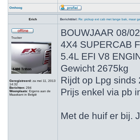
Omhoog
Erich
Berichttitel:
Re: pickup ext cab met lange bak, maar ge
BOUWJAAR 08/02
Trucker
4X4 SUPERCAB 
5.4L EFI V8 ENGI
Gewicht 2675kg
Rijdt op Lpg sinds
Geregistreerd:
za mei 11, 2013
14:32
Berichten:
294
Prijs enkel via pb 
Woonplaats:
Ergens aan de
Maaskant in België
Met de huif er bij
______________