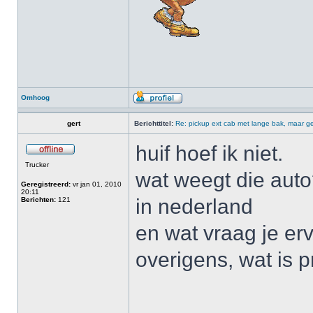
Omhoog
gert
Berichttitel:
Re: pickup ext cab met lange bak, maar ge
huif hoef ik niet.
Trucker
wat weegt die auto
Geregistreerd:
vr jan 01, 2010
20:11
in nederland
Berichten:
121
en wat vraag je er
overigens, wat is 