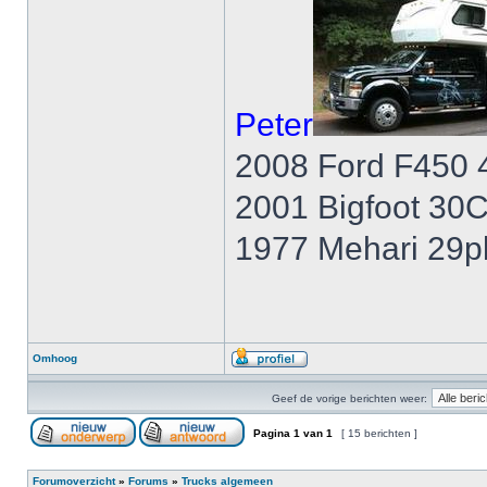
Peter
2008 Ford F450 
2001 Bigfoot 30
1977 Mehari 29p
Omhoog
Geef de vorige berichten weer:
Pagina
1
van
1
[ 15 berichten ]
Forumoverzicht
»
Forums
»
Trucks algemeen