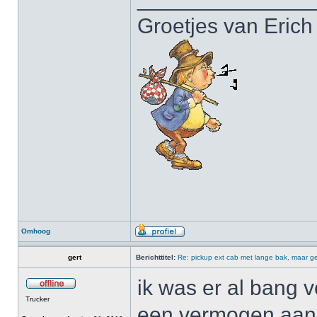
Groetjes van Erich
Omhoog
gert
Berichttitel:
Re: pickup ext cab met lange bak, maar ge
ik was er al bang v
Trucker
een vermogen aan b