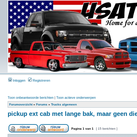
Inloggen
Registreren
Toon onbeantwoorde berichten
|
Toon actieve onderwerpen
Forumoverzicht
»
Forums
»
Trucks algemeen
pickup ext cab met lange bak, maar geen die
Pagina
1
van
1
[ 15 berichten ]