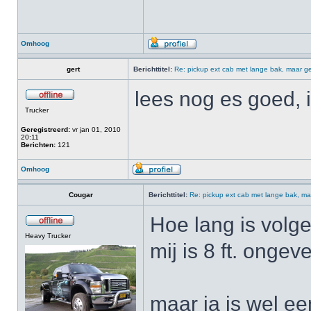
Omhoog
gert
Berichttitel:
Re: pickup ext cab met lange bak, maar ge
lees nog es goed,
Trucker
Geregistreerd:
vr jan 01, 2010
20:11
Berichten:
121
Omhoog
Cougar
Berichttitel:
Re: pickup ext cab met lange bak, ma
Hoe lang is volg
Heavy Trucker
mij is 8 ft. ongev
maar ja is wel een