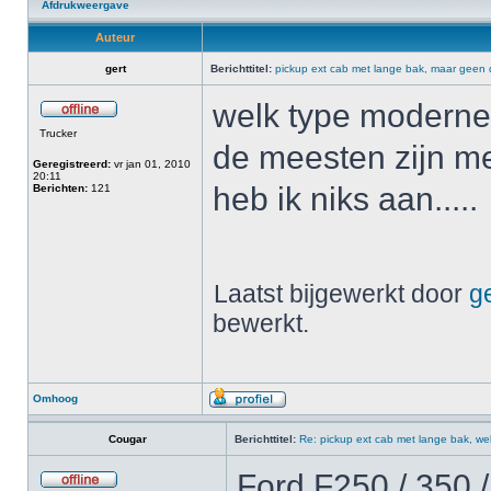
Afdrukweergave
Auteur
gert
Berichttitel:
pickup ext cab met lange bak, maar geen d
welk type moderne 
Trucker
de meesten zijn me
Geregistreerd:
vr jan 01, 2010
20:11
heb ik niks aan.....
Berichten:
121
Laatst bijgewerkt door
ge
bewerkt.
Omhoog
Cougar
Berichttitel:
Re: pickup ext cab met lange bak, we
Ford F250 / 350 