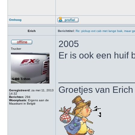
Omhoog
Erich
Berichttitel:
Re: pickup ext cab met lange bak, maar ge
2005
Trucker
Er is ook een huif b
______________
Groetjes van Erich
Geregistreerd:
za mei 11, 2013
14:32
Berichten:
294
Woonplaats:
Ergens aan de
Maaskant in België