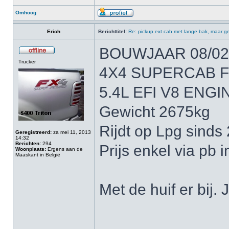
Omhoog
Erich
Berichttitel:
Re: pickup ext cab met lange bak, maar ge
BOUWJAAR 08/02
Trucker
4X4 SUPERCAB 
5.4L EFI V8 ENGI
Gewicht 2675kg
Rijdt op Lpg sinds
Geregistreerd:
za mei 11, 2013
14:32
Berichten:
294
Prijs enkel via pb 
Woonplaats:
Ergens aan de
Maaskant in België
Met de huif er bij
______________