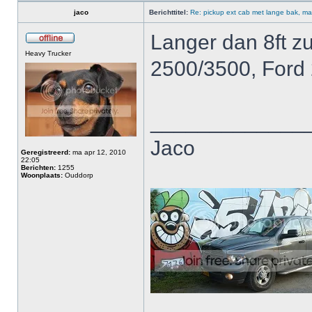
jaco
Berichttitel:
Re: pickup ext cab met lange bak, ma
Langer dan 8ft z
Heavy Trucker
2500/3500, Ford
_____________
Jaco
Geregistreerd:
ma apr 12, 2010
22:05
Berichten:
1255
Woonplaats:
Ouddorp