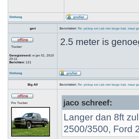
Omhoog
gert
Berichttitel:
Re: pickup ext cab met lange bak, maar ge
2.5 meter is genoe
Trucker
Geregistreerd:
vr jan 01, 2010
20:11
Berichten:
121
Omhoog
Big Alf
Berichttitel:
Re: pickup ext cab met lange bak, maar ge
jaco schreef:
Pro Trucker
Langer dan 8ft zu
2500/3500, Ford 