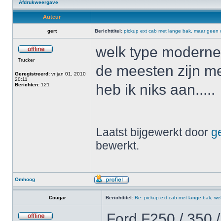
Afdrukweergave
Auteur
gert
Berichttitel:
pickup ext cab met lange bak, maar geen d
welk type moderne 
Trucker
de meesten zijn me
Geregistreerd:
vr jan 01, 2010
20:11
heb ik niks aan.....
Berichten:
121
Laatst bijgewerkt door
ge
bewerkt.
Omhoog
Cougar
Berichttitel:
Re: pickup ext cab met lange bak, we
Ford F250 / 350 