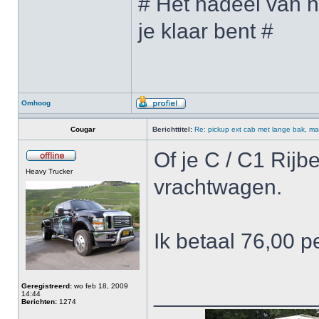
# Het nadeel van n
je klaar bent #
Omhoog
Cougar
Berichttitel:
Re: pickup ext cab met lange bak, ma
Of je C / C1 Rijb
Heavy Trucker
vrachtwagen.
Ik betaal 76,00 
Geregistreerd:
wo feb 18, 2009
_____________
14:44
Berichten:
1274