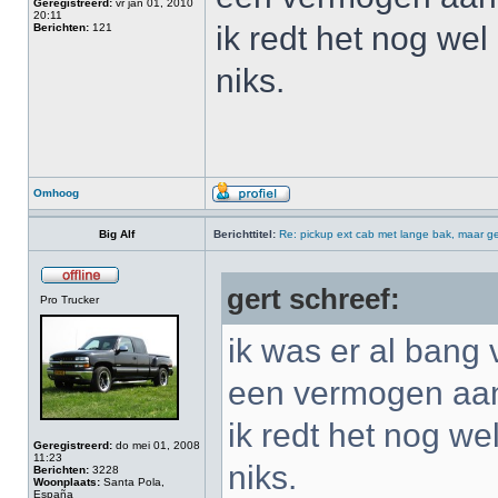
Geregistreerd:
vr jan 01, 2010
20:11
ik redt het nog wel 
Berichten:
121
niks.
Omhoog
Big Alf
Berichttitel:
Re: pickup ext cab met lange bak, maar ge
gert schreef:
Pro Trucker
ik was er al bang 
een vermogen aan 
ik redt het nog wel
Geregistreerd:
do mei 01, 2008
11:23
niks.
Berichten:
3228
Woonplaats:
Santa Pola,
España