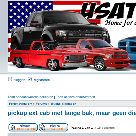
Inloggen
Registreren
Toon onbeantwoorde berichten
|
Toon actieve onderwerpen
Forumoverzicht
»
Forums
»
Trucks algemeen
pickup ext cab met lange bak, maar geen die
Pagina
1
van
1
[ 15 berichten ]