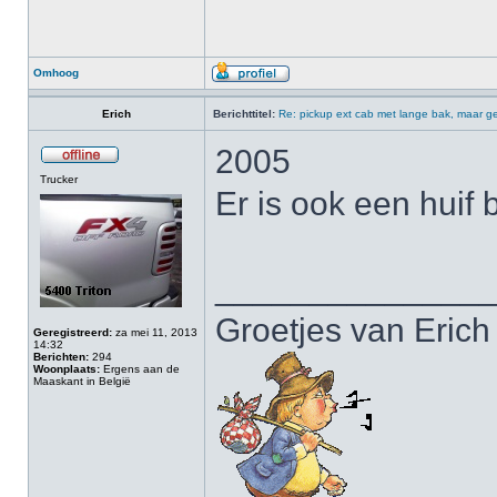
Omhoog
Erich
Berichttitel:
Re: pickup ext cab met lange bak, maar ge
2005
Trucker
Er is ook een huif b
______________
Groetjes van Erich
Geregistreerd:
za mei 11, 2013
14:32
Berichten:
294
Woonplaats:
Ergens aan de
Maaskant in België