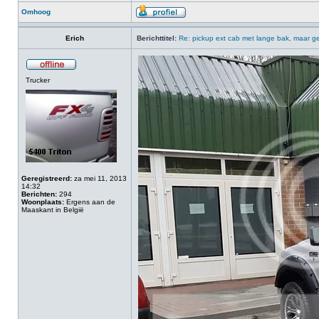
Omhoog
Erich
Berichttitel:
Re: pickup ext cab met lange bak, maar ge
Trucker
Geregistreerd:
za mei 11, 2013
14:32
Berichten:
294
Woonplaats:
Ergens aan de
Maaskant in België