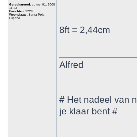
Geregistreerd:
do mei 01, 2008
11:23
Berichten:
3228
Woonplaats:
Santa Pola,
España
8ft = 2,44cm
______________
Alfred
# Het nadeel van n
je klaar bent #