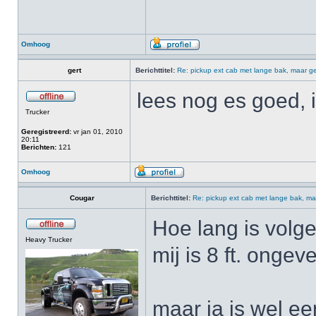
Omhoog
gert
Berichttitel:
Re: pickup ext cab met lange bak, maar ge
lees nog es goed,
Trucker
Geregistreerd:
vr jan 01, 2010
20:11
Berichten:
121
Omhoog
Cougar
Berichttitel:
Re: pickup ext cab met lange bak, ma
Hoe lang is volg
Heavy Trucker
mij is 8 ft. ongev
maar ja is wel een