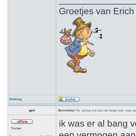
Groetjes van Erich
Omhoog
gert
Berichttitel:
Re: pickup ext cab met lange bak, maar ge
ik was er al bang v
Trucker
een vermogen aan b