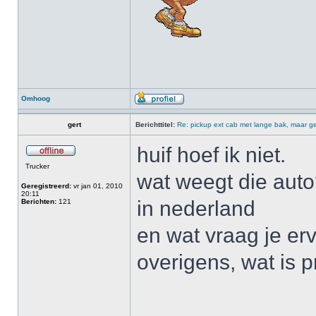
Omhoog
gert
Berichttitel:
Re: pickup ext cab met lange bak, maar ge
huif hoef ik niet.
Trucker
wat weegt die auto
Geregistreerd:
vr jan 01, 2010
20:11
in nederland
Berichten:
121
en wat vraag je er
overigens, wat is 