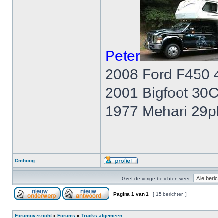
Peter
2008 Ford F450 
2001 Bigfoot 30
1977 Mehari 29p
Omhoog
Geef de vorige berichten weer:
Pagina
1
van
1
[ 15 berichten ]
Forumoverzicht
»
Forums
»
Trucks algemeen