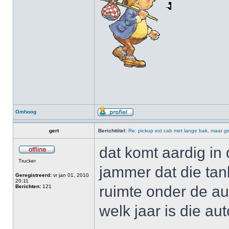
Omhoog
gert
Berichttitel:
Re: pickup ext cab met lange bak, maar ge
dat komt aardig in 
Trucker
jammer dat die tan
Geregistreerd:
vr jan 01, 2010
20:11
ruimte onder de au
Berichten:
121
welk jaar is die au