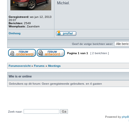
Michiel.
Geregistreerd:
wo jun 12, 2013
20:07
Berichten:
2549
Woonplaats:
Zaandam
Omhoog
Geef de vorige berichten weer:
Pagina
1
van
1
[ 2 berichten ]
Forumoverzicht
»
Forums
»
Meetings
Wie is er online
Gebruikers op dit forum: Geen geregistreerde gebruikers. en 4 gasten
Zoek naar:
Powered by
php