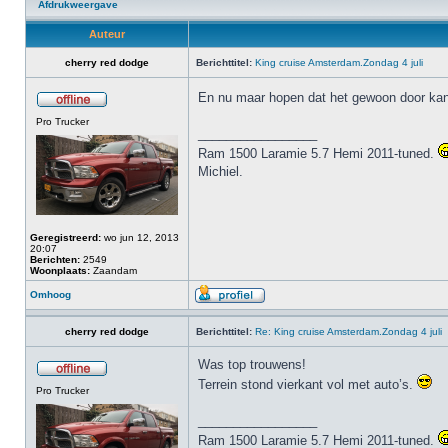
Afdrukweergave
Auteur
cherry red dodge
Berichttitel:
King cruise Amsterdam.Zondag 4 juli
En nu maar hopen dat het gewoon door ka
Pro Trucker
_________________
Ram 1500 Laramie 5.7 Hemi 2011-tuned.
Michiel.
Geregistreerd:
wo jun 12, 2013
20:07
Berichten:
2549
Woonplaats:
Zaandam
Omhoog
cherry red dodge
Berichttitel:
Re: King cruise Amsterdam.Zondag 4 juli
Was top trouwens!
Terrein stond vierkant vol met auto’s.
Pro Trucker
_________________
Ram 1500 Laramie 5.7 Hemi 2011-tuned.