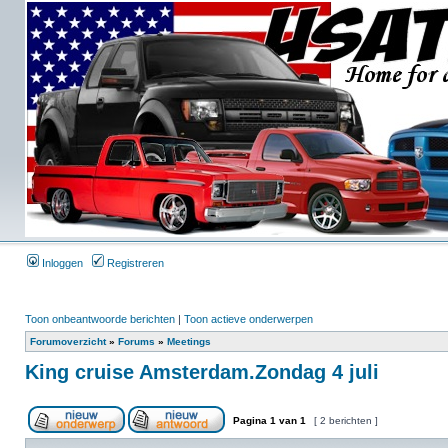
Inloggen
Registreren
Toon onbeantwoorde berichten
|
Toon actieve onderwerpen
Forumoverzicht
»
Forums
»
Meetings
King cruise Amsterdam.Zondag 4 juli
Pagina
1
van
1
[ 2 berichten ]